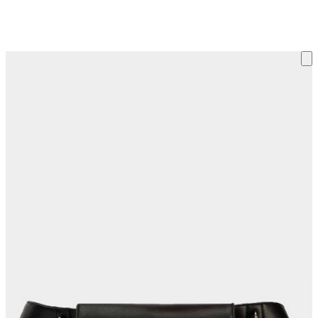
ку на склад терміни повернення змінено. Деталі - у розділі «Повернен