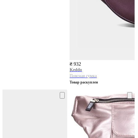
₴ 932
Keddo
Поясная сумка
Товар раскуплен