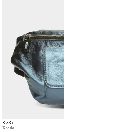
₴ 335
Keddo