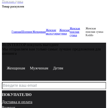
Поясная сумка
Товар раскуплен
Женская
Женская
Женские
Женские
Главная
Шоппинг
Женщинам
поясная
поясная сумка
аксессуары
сумки
сумка
Keddo
Из INTERTOP покупать выгоднее
Мы отправляем вам только самые лучшие предложения для
шопинга
Женщинам
Мужчинам
Детям
ПОКУПАТЕЛЮ
Доставка и оплата
Возврат