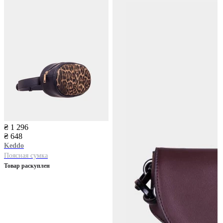
₴ 1 296
₴ 648
Keddo
Поясная сумка
Товар раскуплен