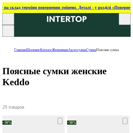
ку на склад терміни повернення змінено. Деталі - у розділі «Повернен
Главная
Шоппинг
Каталог
Женщинам
Аксессуары
Сумки
Поясная сумка
Поясные сумки женские
Keddo
29 товаров
−50%
−50%