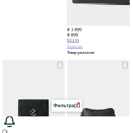
₴ 3 899
₴ 899
ECCO
Кошелек
Товар раскуплен
Фильтра
(1)