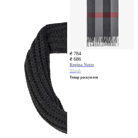
₴ 784
₴ 686
Regina Notte
Шарф
Товар раскуплен