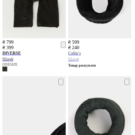
₴ 799
₴ 599
₴ 399
₴ 240
DIVERSE
Colin’s
Шарф
Шарф
ONESIZE
Товар раскуплен