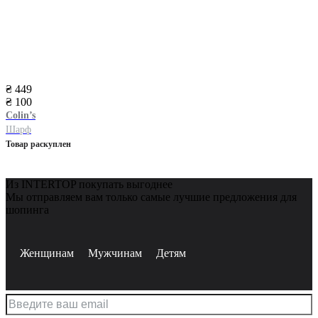
₴ 449
₴ 100
Colin’s
Шарф
Товар раскуплен
Из INTERTOP покупать выгоднее
Мы отправляем вам только самые лучшие предложения для
шопинга
Женщинам
Мужчинам
Детям