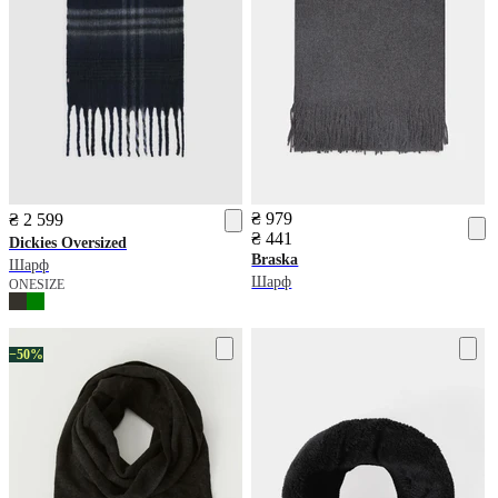
₴ 979
₴ 2 599
₴ 441
Dickies
Oversized
Braska
Шарф
Шарф
ONESIZE
−50%