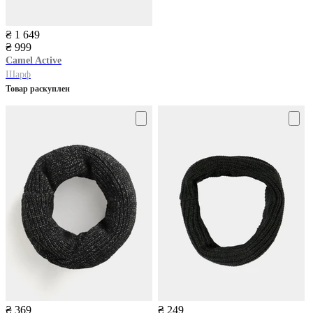
₴ 1 649
₴ 999
Camel Active
Шарф
Товар раскуплен
₴ 369
₴ 249