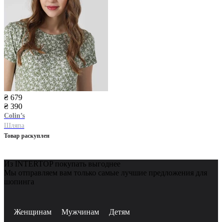
₴ 679
₴ 390
Colin’s
Шляпа
Товар раскуплен
Из INTERTOP покупать выгоднее
Мы отправляем вам только самые лучшие предложения для
шопинга
Женщинам
Мужчинам
Детям