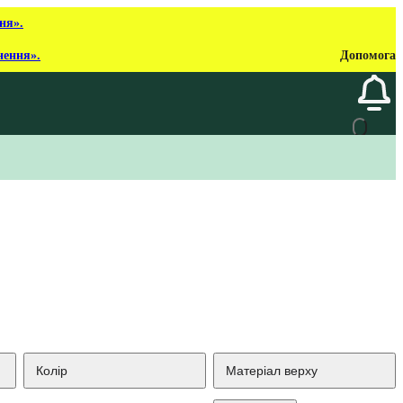
ня».
нення».
Допомога
Колір
Матеріал верху