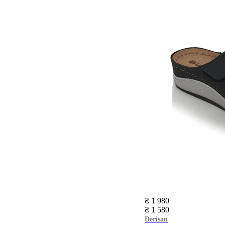
₴ 1 980
₴ 1 580
Derisan