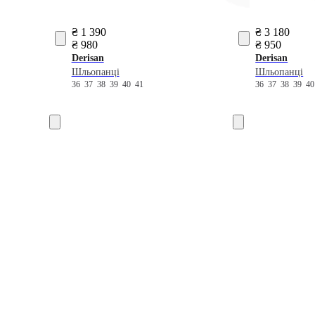
₴ 1 390
₴ 3 180
₴ 980
₴ 950
Derisan
Derisan
Шльопанці
Шльопанці
36
37
38
39
40
41
36
37
38
39
4