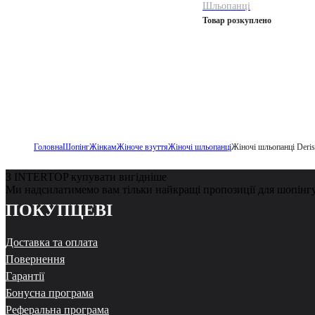
Шльопанці
Товар розкуплено
Головна
Шопінг
Жінкам
Жіноче взуття
Жіночі шльопанці
Жіночі шльопанці Deri
З INTERTOP купувати вигідніше
Ми надсилатимемо вам тільки найкращі пропозиції для шопінг
ПОКУПЦЕВІ
Доставка та оплата
Повернення
Гарантії
Бонусна програма
Реферальна програма