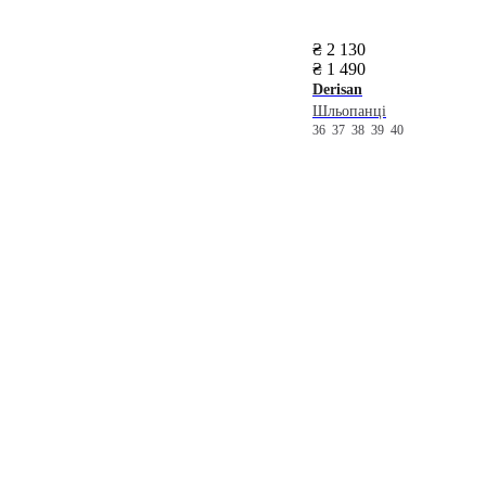
₴ 2 130
₴ 1 490
Derisan
Шльопанці
36
37
38
39
40