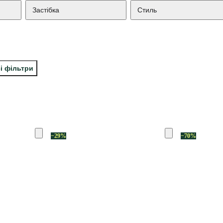
Застібка
Стиль
і фільтри
−29%
−70%