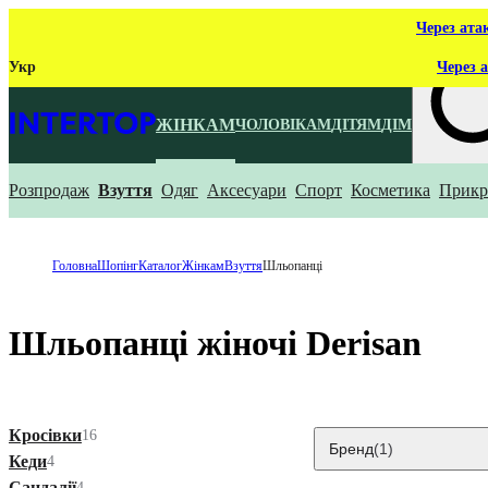
Через ата
Укр
Через а
ЖІНКАМ
ЧОЛОВІКАМ
ДІТЯМ
ДІМ
Розпродаж
Взуття
Одяг
Аксесуари
Спорт
Косметика
Прикр
Що ти ш
Головна
Шопінг
Каталог
Жінкам
Взуття
Шльопанці
Шльопанці жіночі Derisan
Кросівки
16
Бренд
(1)
Кеди
4
Сандалії
4