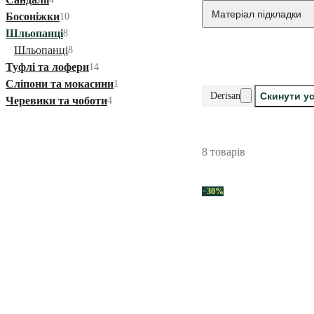
Матеріал підкладки
Босоніжки
10
Шльопанці
8
Шльопанці
8
Туфлі та лофери
14
Сліпони та мокасини
1
Derisan
Скинути ус
Черевики та чоботи
4
8 товарів
−30%