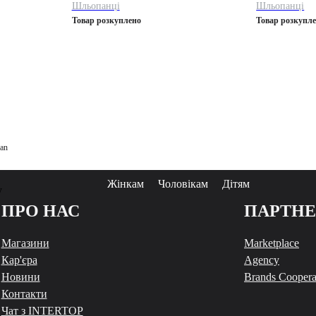
Шльопанці
Шльопанці
Товар розкуплено
Товар розкупл
san
Жінкам
Чоловікам
Дітям
у
ПРО НАС
ПАРТН
Магазини
Marketplace
Кар'єра
Agency
Новини
Brands Coopera
Контакти
Чат з INTERTOP