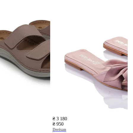
₴ 3 180
₴ 950
Derisan