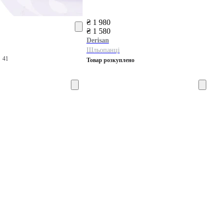
₴ 1 980
₴ 1 580
Derisan
Шльопанці
0
41
Товар розкуплено