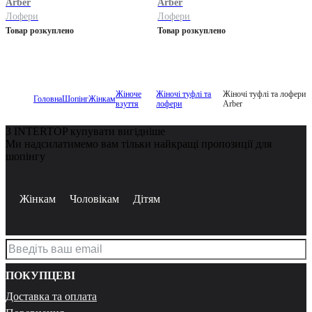
Arber
Arber
Лофери
Лофери
Товар розкуплено
Товар розкуплено
Жіноче
Жіночі туфлі та
Жіночі туфлі та лофери
Головна
Шопінг
Жінкам
взуття
лофери
Arber
З INTERTOP купувати вигідніше
Ми надсилатимемо вам тільки найкращі пропозиції для
шопінгу
Жінкам
Чоловікам
Дітям
ПОКУПЦЕВІ
Доставка та оплата