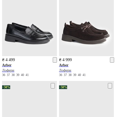
₴ 4 499
₴ 4 999
Arber
Arber
Лофери
Лофери
36
37
38
39
40
41
36
37
38
39
40
41
−50%
−50%