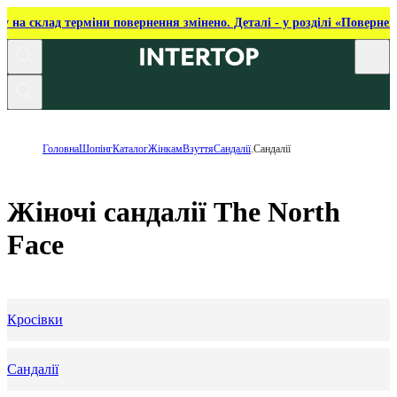
ку на склад терміни повернення змінено. Деталі - у розділі «Повернен
Головна
Шопінг
Каталог
Жінкам
Взуття
Сандалії
.Сандалії
Жіночі сандалії The North
Face
Кросівки
Сандалії