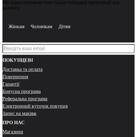
Ми надсилатимемо вам тільки найкращі пропозиції для
шопінгу
Жінкам
Чоловікам
Дітям
ПОКУПЦЕВІ
Доставка та оплата
Повернення
Гарантії
Бонусна програма
Реферальна програма
Електронний куточок покупця
Запис на макіяж
ПРО НАС
Магазини