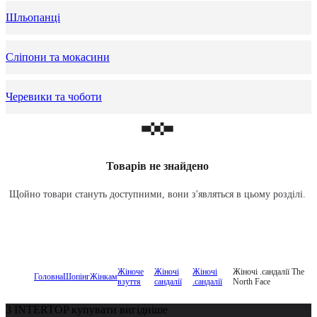
Шльопанці
Сліпони та мокасини
Черевики та чоботи
Товарів не знайдено
Щойно товари стануть доступними, вони з'являться в цьому розділі.
Жіноче
Жіночі
Жіночі
Жіночі .сандалії The
Головна
Шопінг
Жінкам
взуття
сандалії
.сандалії
North Face
З INTERTOP купувати вигідніше