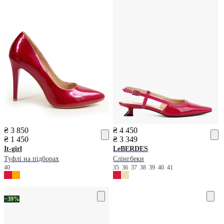
₴ 3 850
₴ 4 450
₴ 1 450
₴ 3 349
It-girl
LeBERDES
Туфлі на підборах
Слінгбеки
40
35
36
37
38
39
40
41
−39%