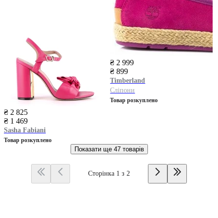
₴ 2 999
₴ 899
Timberland
Сліпони
Товар розкуплено
₴ 2 825
₴ 1 469
Sasha Fabiani
Товар розкуплено
Показати ще
47 товарів
Сторінка 1 з 2