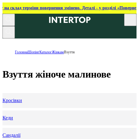
ку на склад терміни повернення змінено. Деталі - у розділі «Повернен
Головна
Шопінг
Каталог
Жінкам
Взуття
Взуття жіноче малинове
Кросівки
Кеди
Сандалії