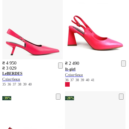
₴ 4 950
₴ 2 490
₴ 3 029
It-girl
LeBERDES
Слінгбеки
Слінгбеки
36
37
38
39
40
41
35
36
37
38
39
40
−39%
−28%