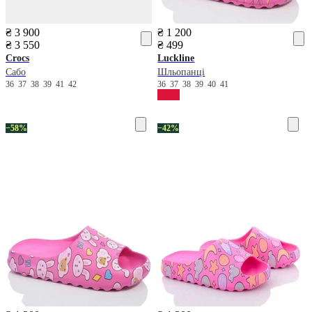
₴ 3 900
₴ 1 200
₴ 3 550
₴ 499
Crocs
Luckline
Сабо
Шльопанці
36
37
38
39
41
42
36
37
38
39
40
41
−58%
−42%