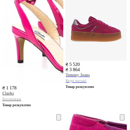
₴ 5 520
₴ 3 864
Tommy Jeans
Кеди низькі
Товар розкуплено
₴ 1 178
Clarks
Босоніжки
Товар розкуплено