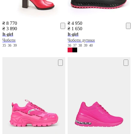
₴ 8 770
₴ 4 950
₴ 3 890
₴ 1 650
It-girl
It-girl
Чоботи
Чоботи дутики
35
36
39
36
37
38
39
40