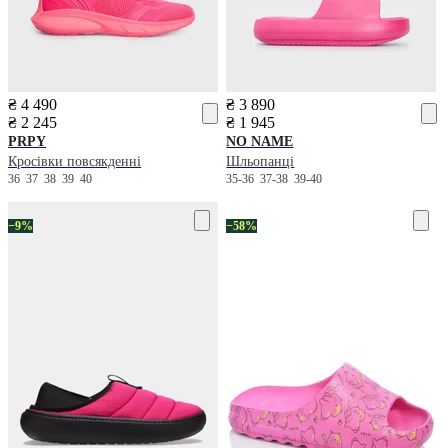
₴ 4 490
₴ 3 890
₴ 2 245
₴ 1 945
PRPY
NO NAME
Кросівки повсякденні
Шльопанці
36
37
38
39
40
35-36
37-38
39-40
−9%
−58%