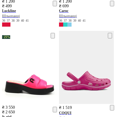
₴ 1 200
₴ 1 200
₴ 499
₴ 699
Luckline
Caroc
Шльопанці
Шльопанці
36
37
38
39
40
41
36
37
38
39
40
41
−25%
₴ 3 550
₴ 1 519
₴ 2 650
COQUI
It-girl