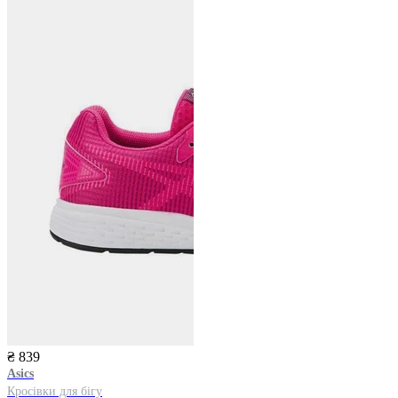
₴ 839
Asics
Кросівки для бігу