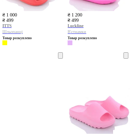
₴ 1 000
₴ 1 200
₴ 499
₴ 499
ITTS
Luckline
Шльопанці
В'єтнамки
Товар розкуплено
Товар розкуплено