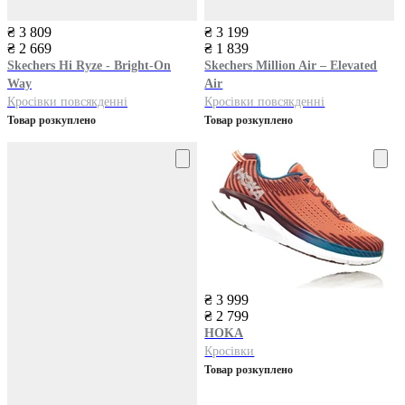
₴ 3 809
₴ 3 199
₴ 2 669
₴ 1 839
Skechers
Hi Ryze - Bright-On
Skechers
Million Air – Elevated
Way
Air
Кросівки повсякденні
Кросівки повсякденні
Товар розкуплено
Товар розкуплено
₴ 3 999
₴ 2 799
HOKA
Кросівки
Товар розкуплено