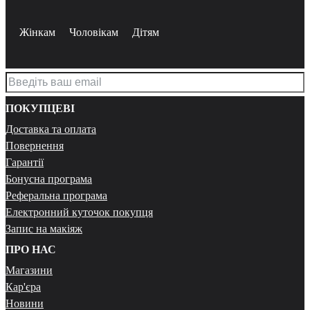
Жінкам
Чоловікам
Дітям
ПОКУПЦЕВІ
Доставка та оплата
Повернення
Гарантії
Бонусна програма
Реферальна програма
Електронний куточок покупця
Запис на макіяж
ПРО НАС
Магазини
Кар'єра
Новини