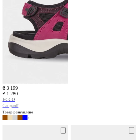
₴ 3 199
₴ 1 280
ECCO
Сандалії
Товар розкуплено
2