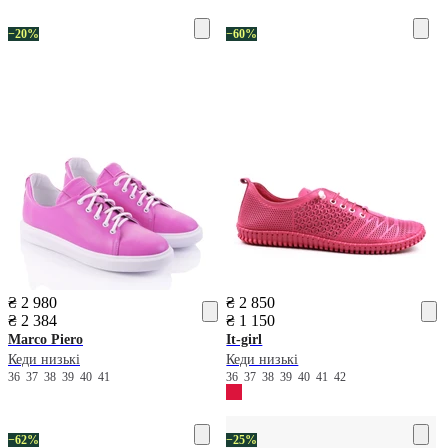
−20%
−60%
₴ 2 980
₴ 2 850
₴ 2 384
₴ 1 150
Marco Piero
It-girl
Кеди низькі
Кеди низькі
36
37
38
39
40
41
36
37
38
39
40
41
42
−62%
−25%