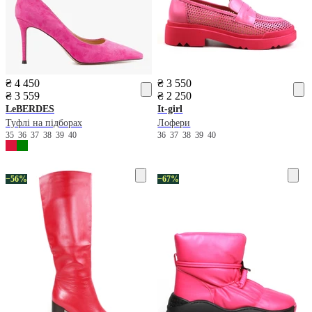
₴ 4 450
₴ 3 550
₴ 3 559
₴ 2 250
LeBERDES
It-girl
Туфлі на підборах
Лофери
35
36
37
38
39
40
36
37
38
39
40
−56%
−67%