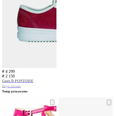
₴ 4 299
₴ 2 150
Geox
D PONTOISE
Кеди низькі
Товар розкуплено