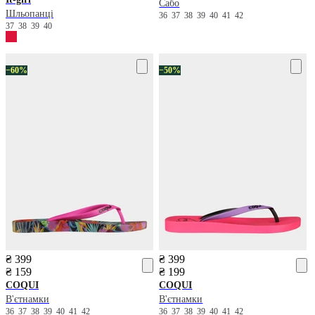
Сабо
Шльопанці
36
37
38
39
40
41
42
37
38
39
40
−60%
−50%
₴ 399
₴ 399
₴ 159
₴ 199
COQUI
COQUI
В'єтнамки
В'єтнамки
36
37
38
39
40
41
42
36
37
38
39
40
41
42