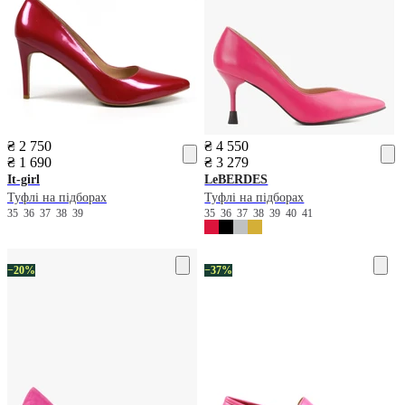
₴ 2 750
₴ 4 550
₴ 1 690
₴ 3 279
It-girl
LeBERDES
Туфлі на підборах
Туфлі на підборах
35
36
37
38
39
35
36
37
38
39
40
41
−20%
−37%