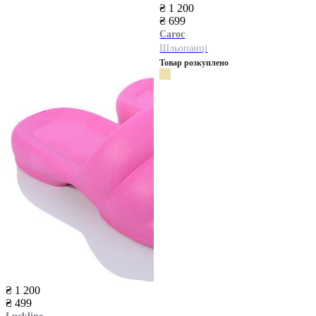
₴ 1 200
₴ 699
Caroc
Шльопанці
Товар розкуплено
₴ 1 200
₴ 499