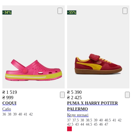
−34%
−55%
₴ 1 519
₴ 5 390
₴ 999
₴ 2 425
COQUI
PUMA
X HARRY POTTER
Сабо
PALERMO
36
38
39
40
41
42
Кеди низькі
37
37.5
38
38.5
39
40
40.5
41
42
42.5
43
44
44.5
45
46
47