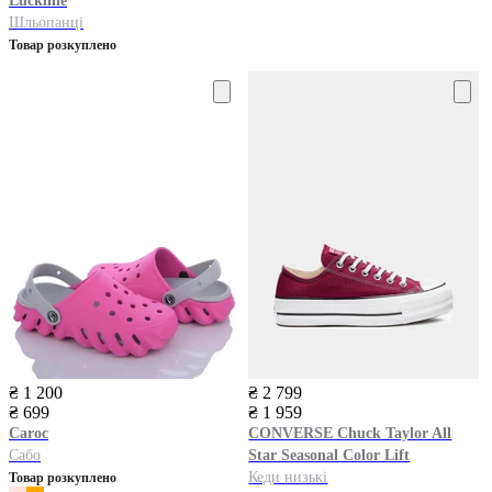
Luckline
Шльопанці
Товар розкуплено
₴ 1 200
₴ 2 799
₴ 699
₴ 1 959
Caroc
CONVERSE
Chuck Taylor All
Сабо
Star Seasonal Color Lift
Кеди низькі
Товар розкуплено