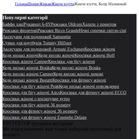
Головна
Шопінг
Жінкам
Жіноче взуття
Жіноче взуття, Колір Малиновий
Популярні категорії
Баффи хакі
Рукавиці 6-8Y
Рюкзаки Oldcom
Халати з принтом
Рюкзаки фіолетові
Рюкзаки Ricco Grande
Нічні сорочки світло-сірі
Аксесуари для подорожей Samsonite
Сумки для ноутбуків Tommy Hilfiger
Аксесуари для подорожей Armani Exchange
Кросівки жіночі
Кеди низькі жіночі
Кеди високі жіночі
Кросівки жіночі Hoff
Кросівки жіночі Camper
Кросівки для бігу жіночі
Кеди низькі жіночі Braska
Кеди високі жіночі Braska
Кеди високі жіночі Camper
Кеди високі жіночі зимові
Кеди низькі жіночі Bugatti
Кросівки для фітнесу жіночі
Кросівки для бігу жіночі Peak
Кеди низькі жіночі повсякденні
Кросівки для бігу жіночі Asics
Кросівки для фітнесу жіночі ECCO
Кросівки жіночі c-tex/штучне хутро
Кросівки для бігу жіночі 36 розміру
Кросівки для фітнесу жіночі 36 розміру
Кросівки для фітнесу жіночі Emmelie Delage
З INTERTOP купувати вигідніше
Ми надсилатимемо вам тільки найкращі пропозиції для
шопінгу