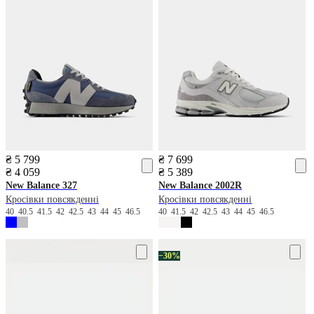
₴ 5 799
₴ 7 699
₴ 4 059
₴ 5 389
New Balance
327
New Balance
2002R
Кросівки повсякденні
Кросівки повсякденні
40
40.5
41.5
42
42.5
43
44
45
46.5
40
41.5
42
42.5
43
44
45
46.5
−30%