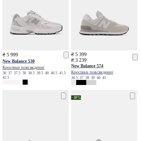
₴ 5 399
₴ 5 999
₴ 3 239
New Balance
530
New Balance
574
Кросівки повсякденні
Кросівки повсякденні
36
37
37.5
38
38.5
39.5
40
40.5
41.5
42.5
36.5
37
38
39
40
41
−30%