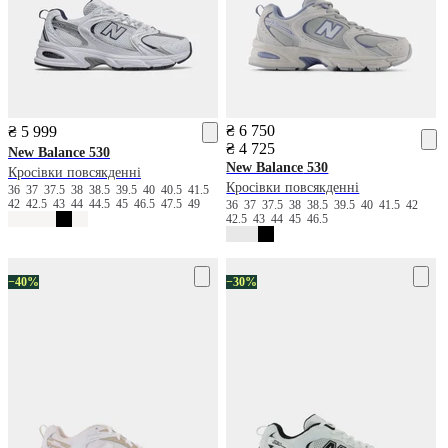
₴ 6 750
₴ 5 999
₴ 4 725
New Balance
530
New Balance
530
Кросівки повсякденні
Кросівки повсякденні
36
37
37.5
38
38.5
39.5
40
40.5
41.5
42
42.5
43
44
44.5
45
46.5
47.5
49
36
37
37.5
38
38.5
39.5
40
41.5
42
42.5
43
44
45
46.5
−40%
−30%