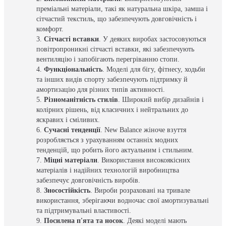
преміальні матеріали, такі як натуральна шкіра, замша і
сітчастий текстиль, що забезпечують довговічність і
комфорт.
Сітчасті вставки
. У деяких виробах застосовуються
повітропроникні сітчасті вставки, які забезпечують
вентиляцію і запобігають перегріванню стопи.
Функціональність
. Моделі для бігу, фітнесу, ходьби
та інших видів спорту забезпечують підтримку й
амортизацію для різних типів активності.
Різноманітність стилів
. Широкий вибір дизайнів і
колірних рішень, від класичних і нейтральних до
яскравих і сміливих.
Сучасні тенденції
. New Balance жіноче взуття
розробляється з урахуванням останніх модних
тенденцій, що робить його актуальним і стильним.
Міцні матеріали
. Використання високоякісних
матеріалів і надійних технологій виробництва
забезпечує довговічність виробів.
Зносостійкість
. Вироби розраховані на тривале
використання, зберігаючи водночас свої амортизувальні
та підтримувальні властивості.
Посилена п'ята та носок
. Деякі моделі мають