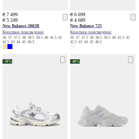
₴ 7 499
₴ 6 699
₴ 5 249
₴ 4 689
New Balance
2002R
New Balance
725
Кросівки повсякденні
Кросівки повсякденні
36
37
37.5
38
38.5
39.5
40
41.5
42
36
37
37.5
38
38.5
39.5
40
41.5
42
42.5
43
44
45
46.5
42.5
43
44
45
46.5
−30%
−40%