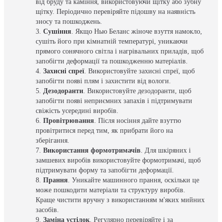
від бруду та каміння, використовуючи щітку або зубну
щітку. Періодично перевіряйте підошву на наявність
зносу та пошкоджень.
Сушіння
. Якщо Нью Беланс жіноче взуття намокло,
сушіть його при кімнатній температурі, уникаючи
прямого сонячного світла і нагрівальних приладів, щоб
запобігти деформації та пошкодженню матеріалів.
Захисні спреї
. Використовуйте захисні спреї, щоб
запобігти появі плям і захистити від вологи.
Дезодоранти
. Використовуйте дезодоранти, щоб
запобігти появі неприємних запахів і підтримувати
свіжість усередині виробів.
Провітрювання
. Після носіння дайте взуттю
провітритися перед тим, як прибрати його на
зберігання.
Використання формотримачів
. Для шкіряних і
замшевих виробів використовуйте формотримачі, щоб
підтримувати форму та запобігти деформації.
Прання
. Уникайте машинного прання, оскільки це
може пошкодити матеріали та структуру виробів.
Краще чистити вручну з використанням м'яких мийних
засобів.
Заміна устілок
. Регулярно перевіряйте і за