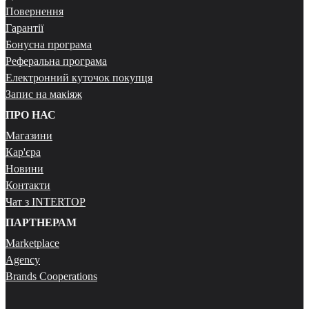
Повернення
Гарантії
Бонусна програма
Реферальна програма
Електронний куточок покупця
Запис на макіяж
ПРО НАС
Магазини
Кар'єра
Новини
Контакти
Чат з INTERTOP
ПАРТНЕРАМ
Marketplace
Agency
Brands Cooperations