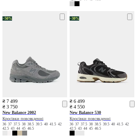
−50%
−30%
₴ 7 499
₴ 6 499
₴ 3 750
₴ 4 550
New Balance
2002
New Balance
530
Кросівки повсякденні
Кросівки повсякденні
36
37
37.5
38
38.5
39.5
40
41.5
42
36
37
37.5
38
38.5
39.5
40
41.5
42
42.5
43
44
45
46.5
42.5
43
44
45
46.5