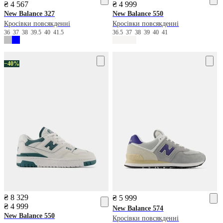
₴ 4 567
₴ 4 999
New Balance
327
New Balance
550
Кросівки повсякденні
Кросівки повсякденні
36
37
38
39.5
40
41.5
36.5
37
38
39
40
41
−40%
₴ 8 329
₴ 5 999
₴ 4 999
New Balance
574
New Balance
550
Кросівки повсякденні