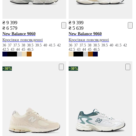
₴ 9 399
₴ 9 399
₴ 6 579
₴ 5 639
New Balance
9060
New Balance
9060
Кросівки повсякденні
Кросівки повсякденні
36
37
37.5
38
38.5
39.5
40
41.5
42
36
37
37.5
38
38.5
39.5
40
41.5
42
42.5
43
44
45
46.5
42.5
43
44
45
46.5
−30%
−30%