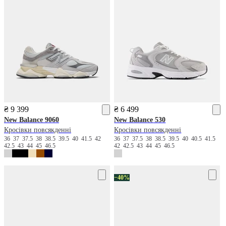
₴ 9 399
₴ 6 499
New Balance
9060
New Balance
530
Кросівки повсякденні
Кросівки повсякденні
36
37
37.5
38
38.5
39.5
40
41.5
42
36
37
37.5
38
38.5
39.5
40
40.5
41.5
42.5
43
44
45
46.5
42
42.5
43
44
45
46.5
−40%