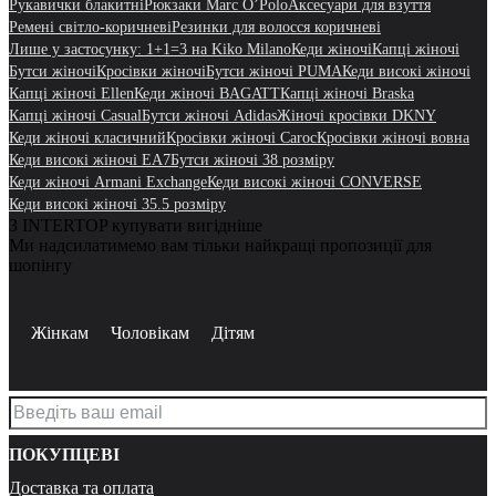
Рукавички блакитні
Рюкзаки Marc O’Polo
Аксесуари для взуття
Ремені світло-коричневі
Резинки для волосся коричневі
Лише у застосунку: 1+1=3 на Kiko Milano
Кеди жіночі
Капці жіночі
Бутси жіночі
Кросівки жіночі
Бутси жіночі PUMA
Кеди високі жіночі
Капці жіночі Ellen
Кеди жіночі BAGATT
Капці жіночі Braska
Капці жіночі Casual
Бутси жіночі Adidas
Жіночі кросівки DKNY
Кеди жіночі класичний
Кросівки жіночі Caroc
Кросівки жіночі вовна
Кеди високі жіночі EA7
Бутси жіночі 38 розміру
Кеди жіночі Armani Exchange
Кеди високі жіночі CONVERSE
Кеди високі жіночі 35.5 розміру
З INTERTOP купувати вигідніше
Ми надсилатимемо вам тільки найкращі пропозиції для
шопінгу
Жінкам
Чоловікам
Дітям
ПОКУПЦЕВІ
Доставка та оплата