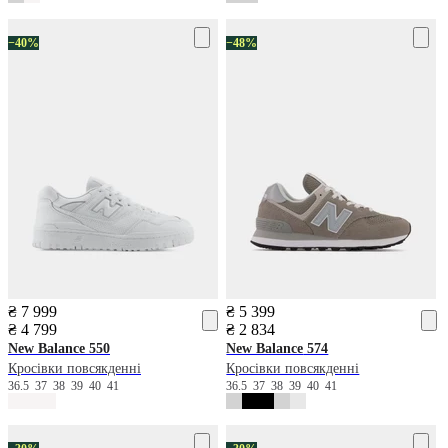
−40%
−48%
₴ 7 999
₴ 5 399
₴ 4 799
₴ 2 834
New Balance
550
New Balance
574
Кросівки повсякденні
Кросівки повсякденні
36.5
37
38
39
40
41
36.5
37
38
39
40
41