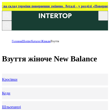
ку на склад терміни повернення змінено. Деталі - у розділі «Повернен
Головна
Шопінг
Каталог
Жінкам
Взуття
Взуття жіноче New Balance
Кросівки
Кеди
Шльопанці