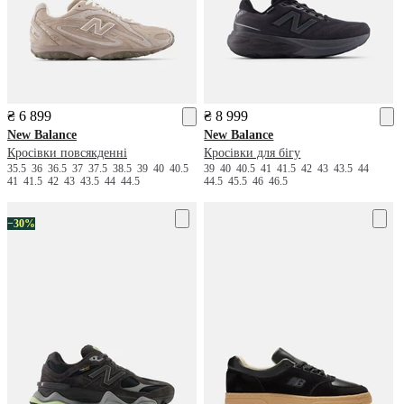
₴ 6 899
₴ 8 999
New Balance
New Balance
Кросівки повсякденні
Кросівки для бігу
35.5
36
36.5
37
37.5
38.5
39
40
40.5
39
40
40.5
41
41.5
42
43
43.5
44
41
41.5
42
43
43.5
44
44.5
44.5
45.5
46
46.5
−30%