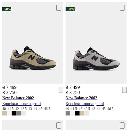
−50%
−50%
₴ 7 499
₴ 7 499
₴ 3 750
₴ 3 750
New Balance
2002
New Balance
2002
Кросівки повсякденні
Кросівки повсякденні
40
41.5
42
42.5
43
44
45
46.5
40
41.5
42
42.5
43
44
45
46.5