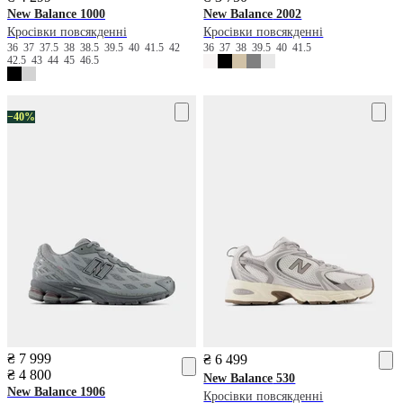
New Balance
1000
New Balance
2002
Кросівки повсякденні
Кросівки повсякденні
36
37
37.5
38
38.5
39.5
40
41.5
42
36
37
38
39.5
40
41.5
42.5
43
44
45
46.5
−40%
₴ 7 999
₴ 6 499
₴ 4 800
New Balance
530
New Balance
1906
Кросівки повсякденні