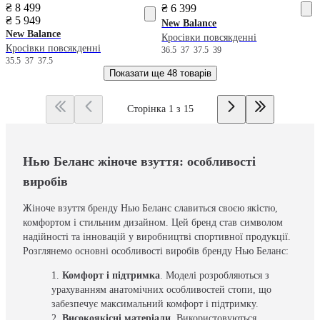
₴ 8 499
₴ 6 399
₴ 5 949
New Balance
New Balance
Кросівки повсякденні
Кросівки повсякденні
36.5
37
37.5
39
35.5
37
37.5
Показати ще
48 товарів
Сторінка 1 з 15
Нью Беланс жіноче взуття: особливості
виробів
Жіноче взуття бренду Нью Беланс славиться своєю якістю,
комфортом і стильним дизайном. Цей бренд став символом
надійності та інновацій у виробництві спортивної продукції.
Розглянемо основні особливості виробів бренду Нью Беланс:
Комфорт і підтримка
. Моделі розробляються з
урахуванням анатомічних особливостей стопи, що
забезпечує максимальний комфорт і підтримку.
Високоякісні матеріали
. Використовуються