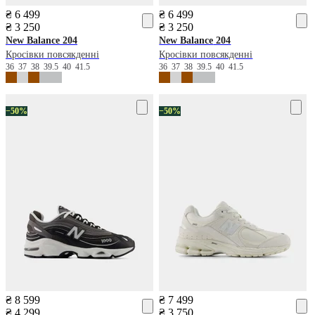
₴ 6 499
₴ 6 499
₴ 3 250
₴ 3 250
New Balance
204
New Balance
204
Кросівки повсякденні
Кросівки повсякденні
36
37
38
39.5
40
41.5
36
37
38
39.5
40
41.5
−50%
−50%
₴ 8 599
₴ 7 499
₴ 4 299
₴ 3 750