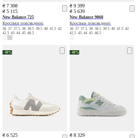
₴ 7 308
₴ 9 399
₴ 5 115
₴ 5 639
New Balance
725
New Balance
9060
Кросівки повсякденні
Кросівки повсякденні
36
37
37.5
38
38.5
39.5
40
41.5
42
36
37
37.5
38
38.5
39.5
40
41.5
42
42.5
43
44
45
46.5
42.5
43
44
45
46.5
−30%
−40%
₴ 6 525
₴ 8 329