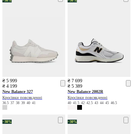
−30%
−30%
₴ 5 999
₴ 7 699
₴ 4 199
₴ 5 389
New Balance
327
New Balance
2002R
Кросівки повсякденні
Кросівки повсякденні
36.5
37
38
39
40
41
40
41.5
42
42.5
43
44
45
46.5
−30%
−30%