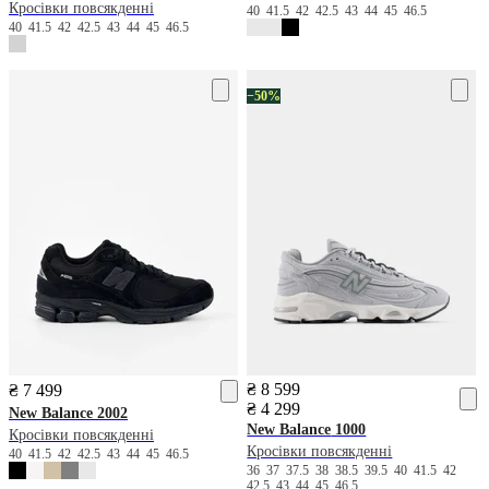
Кросівки повсякденні
40
41.5
42
42.5
43
44
45
46.5
40
41.5
42
42.5
43
44
45
46.5
−50%
₴ 8 599
₴ 7 499
₴ 4 299
New Balance
2002
New Balance
1000
Кросівки повсякденні
Кросівки повсякденні
40
41.5
42
42.5
43
44
45
46.5
36
37
37.5
38
38.5
39.5
40
41.5
42
42.5
43
44
45
46.5