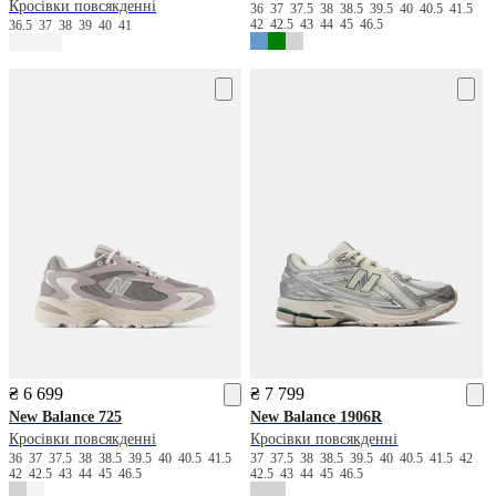
Кросівки повсякденні
36
37
37.5
38
38.5
39.5
40
40.5
41.5
42
42.5
43
44
45
46.5
36.5
37
38
39
40
41
₴ 6 699
₴ 7 799
New Balance
725
New Balance
1906R
Кросівки повсякденні
Кросівки повсякденні
36
37
37.5
38
38.5
39.5
40
40.5
41.5
37
37.5
38
38.5
39.5
40
40.5
41.5
42
42
42.5
43
44
45
46.5
42.5
43
44
45
46.5