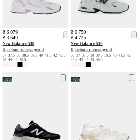
₴ 6 079
₴ 6 750
₴ 3 649
₴ 4 725
New Balance
530
New Balance
530
Кросівки повсякденні
Кросівки повсякденні
37
37.5
38
38.5
39.5
40
41.5
42
42.5
36
37
37.5
38
38.5
39.5
40
41.5
42
43
44
45
46.5
42.5
43
44
45
46.5
−30%
−40%