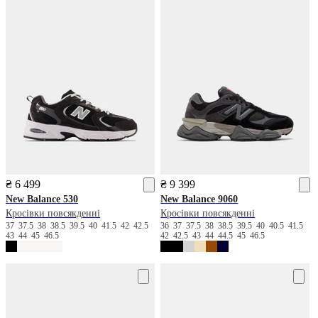
₴ 6 499
₴ 9 399
New Balance
530
New Balance
9060
Кросівки повсякденні
Кросівки повсякденні
37
37.5
38
38.5
39.5
40
41.5
42
42.5
36
37
37.5
38
38.5
39.5
40
40.5
41.5
43
44
45
46.5
42
42.5
43
44
44.5
45
46.5