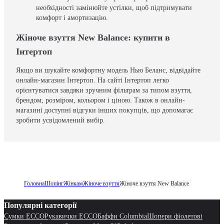
необхідності замінюйте устілки, щоб підтримувати
комфорт і амортизацію.
Жіноче взуття New Balance: купити в
Інтертоп
Якщо ви шукайте комфортну модель Нью Беланс, відвідайте
онлайн-магазин Інтертоп. На сайті Інтертоп легко
орієнтуватися завдяки зручним фільтрам за типом взуття,
брендом, розміром, кольором і ціною. Також в онлайн-
магазині доступні відгуки інших покупців, що допомагає
зробити усвідомлений вибір.
Головна
Шопінг
Жінкам
Жіноче взуття
Жіноче взуття New Balance
Популярні категорії
Сумки ECCO
Рукавички ECCO
Баффи Columbia
Шопери фіолетові