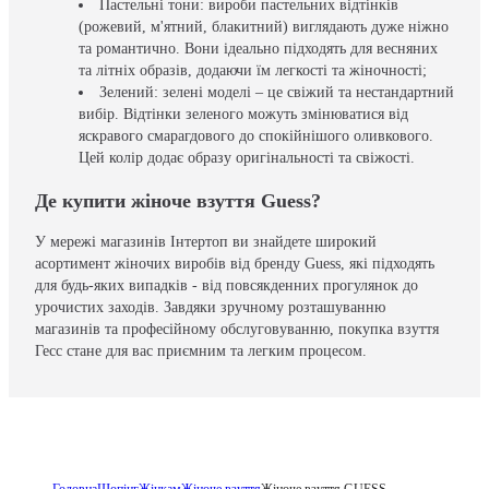
Пастельні тони: вироби пастельних відтінків
(рожевий, м'ятний, блакитний) виглядають дуже ніжно
та романтично. Вони ідеально підходять для весняних
та літніх образів, додаючи їм легкості та жіночності;
Зелений: зелені моделі – це свіжий та нестандартний
вибір. Відтінки зеленого можуть змінюватися від
яскравого смарагдового до спокійнішого оливкового.
Цей колір додає образу оригінальності та свіжості.
Де купити жіноче взуття Guess?
У мережі магазинів Інтертоп ви знайдете широкий
асортимент жіночих виробів від бренду Guess, які підходять
для будь-яких випадків - від повсякденних прогулянок до
урочистих заходів. Завдяки зручному розташуванню
магазинів та професійному обслуговуванню, покупка взуття
Гесс стане для вас приємним та легким процесом.
Головна
Шопінг
Жінкам
Жіноче взуття
Жіноче взуття GUESS