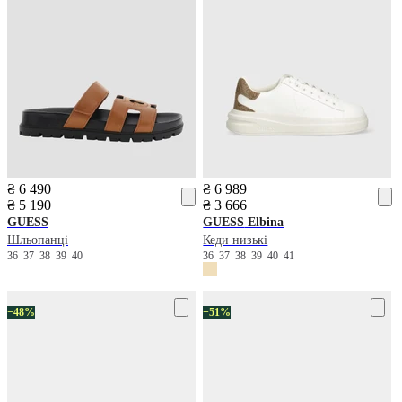
₴ 6 490
₴ 6 989
₴ 5 190
₴ 3 666
GUESS
GUESS
Elbina
Шльопанці
Кеди низькі
36
37
38
39
40
36
37
38
39
40
41
−48%
−51%