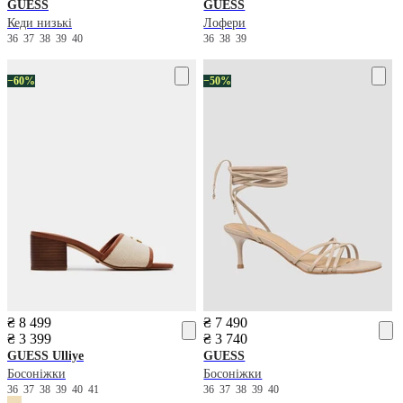
GUESS
GUESS
Кеди низькі
Лофери
36
37
38
39
40
36
38
39
−60%
−50%
₴ 8 499
₴ 7 490
₴ 3 399
₴ 3 740
GUESS
Ulliye
GUESS
Босоніжки
Босоніжки
36
37
38
39
40
41
36
37
38
39
40