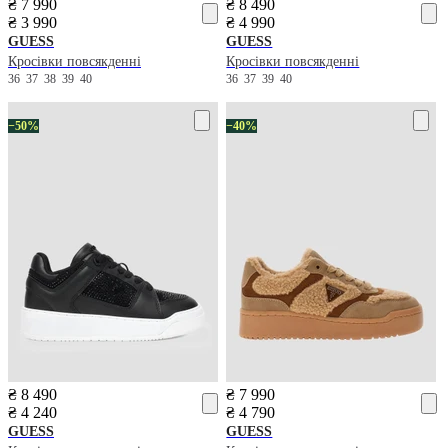
₴ 7 990
₴ 8 490
₴ 3 990
₴ 4 990
GUESS
GUESS
Кросівки повсякденні
Кросівки повсякденні
36
37
38
39
40
36
37
39
40
−50%
−40%
₴ 8 490
₴ 7 990
₴ 4 240
₴ 4 790
GUESS
GUESS