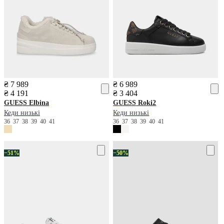
₴ 7 989
₴ 6 989
₴ 4 191
₴ 3 404
GUESS
Elbina
GUESS
Roki2
Кеди низькі
Кеди низькі
36
37
38
39
40
41
36
37
38
39
40
41
−51%
−50%