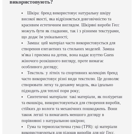
використовують?
Шкіра: бренд використовує натуральну шкіру
високої якості, яка відрізняється довговічністю та
красивим естетичним виглядом. Шкіряні вироби Гесс
можуть бути як гладкими, так і з різними текстурами,
що додає їм унікальності;
Замша: цей матеріал часто використовується для
створення елегантних та стильних моделей. Замша
м'яка і приємна на дотик, вона надає взуттю Guess
жіночого розкішного вигляду, проте вимагає
особливого догляду;
Текстиль: у літніх та спортивних колекціях бренд
часто використовує різні види текстилю. Це дозволяє
створювати легку та дихаючу модель, яка ідеально
підходить для теплої пори року;
Синтетичні матеріали: такі матеріали, як поліуретан
та екошкіра, використовуються для створення виробів,
стійких до вологи та механічних пошкоджень. Вони
також легші та вимагають меншого догляду в
порівнянні з натуральною шкірою;
Гума та термопластична гума (TPR): ці матеріали
використовуються для підошв виробів для ніг Гесс.