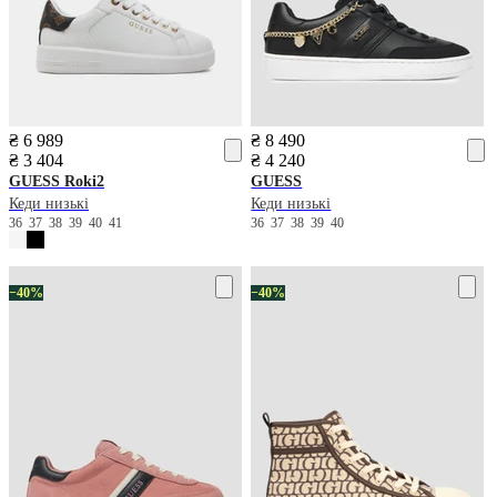
₴ 6 989
₴ 8 490
₴ 3 404
₴ 4 240
GUESS
Roki2
GUESS
Кеди низькі
Кеди низькі
36
37
38
39
40
41
36
37
38
39
40
−40%
−40%