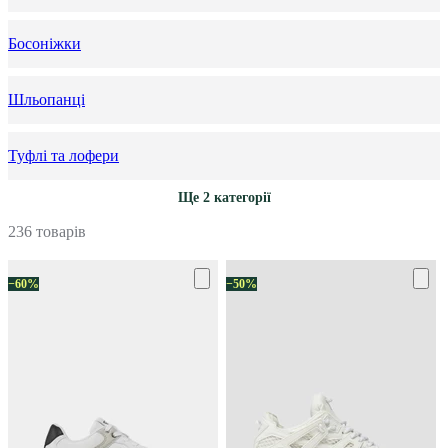
Босоніжки
Шльопанці
Туфлі та лофери
Ще 2 категорії
236 товарів
−60%
−50%