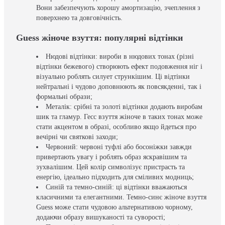
Вони забезпечують хорошу амортизацію, зчеплення з
поверхнею та довговічність.
Guess жіноче взуття: популярні відтінки
Нюдові відтінки: вироби в нюдових тонах (різні
відтінки бежевого) створюють ефект подовження ніг і
візуально роблять силует стрункішим. Ці відтінки
нейтральні і чудово доповнюють як повсякденні, так і
формальні образи;
Металік: срібні та золоті відтінки додають виробам
шик та гламур. Гесс взуття жіноче в таких тонах може
стати акцентом в образі, особливо якщо йдеться про
вечірні чи святкові заходи;
Червоний: червоні туфлі або босоніжки завжди
привертають увагу і роблять образ яскравішим та
зухвалішим. Цей колір символізує пристрасть та
енергію, ідеально підходить для сміливих модниць;
Синій та темно-синій: ці відтінки вважаються
класичними та елегантними. Темно-синє жіноче взуття
Guess може стати чудовою альтернативою чорному,
додаючи образу вишуканості та суворості;