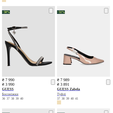
−50%
−51%
₴ 7 990
₴ 7 989
₴ 3 990
₴ 3 891
GUESS
GUESS
Zabela
Босоніжки
Туфлі
36
37
38
39
40
37
38
39
40
41