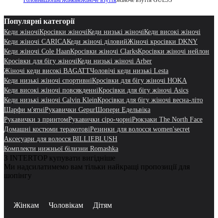
Популярні категорії
Кеди жіночі
Кросівки жіночі
Кеди низькі жіночі
Кеди високі жіночі
Кеди жіночі CARICA
Кеди жіночі діловий
Жіночі кросівки DKNY
Кеди жіночі Cole Haan
Кросівки жіночі Clarks
Кросівки жіночі нейлон
Кросівки для бігу жіночі
Кеди низькі жіночі Arber
Жіночі кеди високі BAGATT
Чоловічі кеди низькі Lesta
Кеди низькі жіночі спортивні
Кросівки для бігу жіночі HOKA
Кеди високі жіночі повсякденні
Кросівки для бігу жіночі Asics
Кеди низькі жіночі Calvin Klein
Кросівки для бігу жіночі весна-літо
Шарфи м'ятні
Рукавички Gepur
Шопери Едельвіка
Рукавички з принтом
Рукавички сіро-чорні
Рюкзаки The North Face
Домашні костюми теракотові
Резинки для волосся women'secret
Аксесуари для волосся BILLIEBLUSH
Комплекти нижньої білизни Romashka
З INTERTOP купувати вигідніше
Ми надсилатимемо вам тільки найкращі пропозиції для
шопінгу
Жінкам
Чоловікам
Дітям