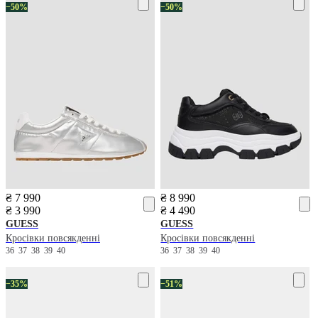
−50%
−50%
₴ 7 990
₴ 8 990
₴ 3 990
₴ 4 490
GUESS
GUESS
Кросівки повсякденні
Кросівки повсякденні
36
37
38
39
40
36
37
38
39
40
−35%
−51%