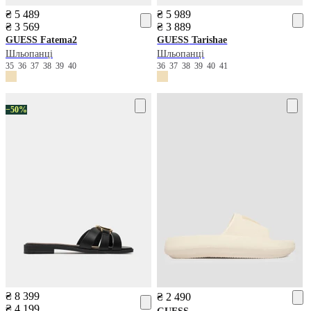
₴ 5 489
₴ 5 989
₴ 3 569
₴ 3 889
GUESS
Fatema2
GUESS
Tarishae
Шльопанці
Шльопанці
35
36
37
38
39
40
36
37
38
39
40
41
−50%
₴ 8 399
₴ 2 490
₴ 4 199