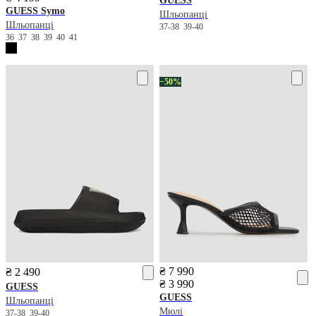
GUESS
GUESS
Symo
Шльопанці
Шльопанці
37-38
39-40
36
37
38
39
40
41
−50%
₴ 7 990
₴ 2 490
₴ 3 990
GUESS
GUESS
Шльопанці
Мюлі
37-38
39-40