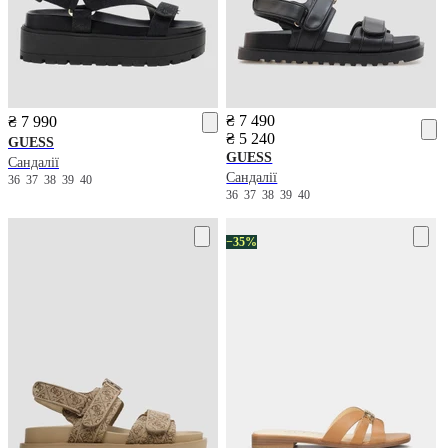
₴ 7 490
₴ 7 990
₴ 5 240
GUESS
GUESS
Сандалії
Сандалії
36
37
38
39
40
36
37
38
39
40
−35%