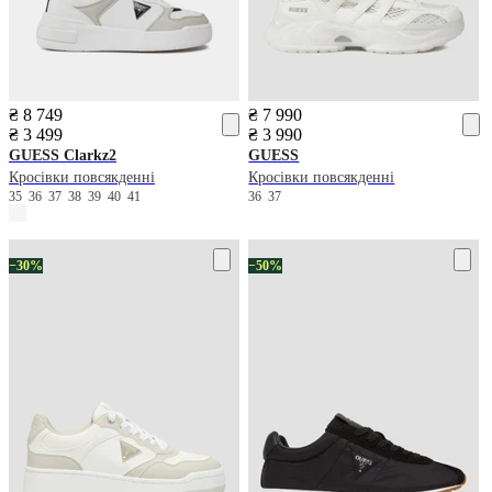
₴ 8 749
₴ 7 990
₴ 3 499
₴ 3 990
GUESS
Clarkz2
GUESS
Кросівки повсякденні
Кросівки повсякденні
35
36
37
38
39
40
41
36
37
−30%
−50%