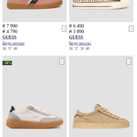
₴ 7 990
₴ 6 490
₴ 4 790
₴ 3 890
GUESS
GUESS
Кеди низькі
Кеди високі
36
37
40
36
37
39
40
−50%