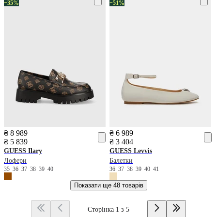
−35%
−51%
₴ 8 989
₴ 6 989
₴ 5 839
₴ 3 404
GUESS
Ilary
GUESS
Levvis
Лофери
Балетки
35
36
37
38
39
40
36
37
38
39
40
41
Показати ще
48 товарів
Сторінка 1 з 5