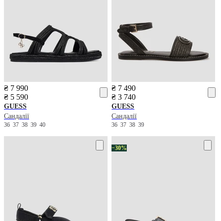
₴ 7 990
₴ 7 490
₴ 5 590
₴ 3 740
GUESS
GUESS
Сандалії
Сандалії
36
37
38
39
40
36
37
38
39
−30%