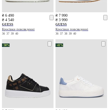
₴ 6 490
₴ 7 990
₴ 4 540
₴ 3 990
GUESS
GUESS
Кросівки повсякденні
Кросівки повсякденні
36
37
39
40
36
37
38
39
40
−50%
−41%