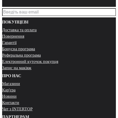
ПОКУПЦЕВІ
Доставка та оплата
Повернення
Гарантії
Бонусна програма
Реферальна програма
Електронний куточок покупця
Запис на макіяж
ПРО НАС
Магазини
Кар'єра
Новини
Контакти
Чат з INTERTOP
ПАРТНЕРАМ