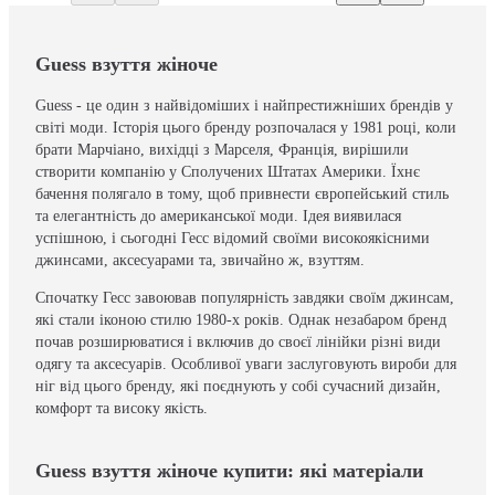
Guess взуття жіноче
Guess - це один з найвідоміших і найпрестижніших брендів у
світі моди. Історія цього бренду розпочалася у 1981 році, коли
брати Марчіано, вихідці з Марселя, Франція, вирішили
створити компанію у Сполучених Штатах Америки. Їхнє
бачення полягало в тому, щоб привнести європейський стиль
та елегантність до американської моди. Ідея виявилася
успішною, і сьогодні Гесс відомий своїми високоякісними
джинсами, аксесуарами та, звичайно ж, взуттям.
Спочатку Гесс завоював популярність завдяки своїм джинсам,
які стали іконою стилю 1980-х років. Однак незабаром бренд
почав розширюватися і включив до своєї лінійки різні види
одягу та аксесуарів. Особливої ​​уваги заслуговують вироби для
ніг від цього бренду, які поєднують у собі сучасний дизайн,
комфорт та високу якість.
Guess взуття жіноче купити: які матеріали