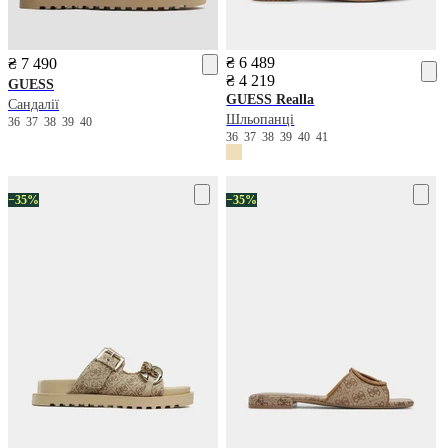
₴ 6 489
₴ 7 490
₴ 4 219
GUESS
GUESS
Realla
Сандалії
Шльопанці
36
37
38
39
40
36
37
38
39
40
41
−35%
−35%