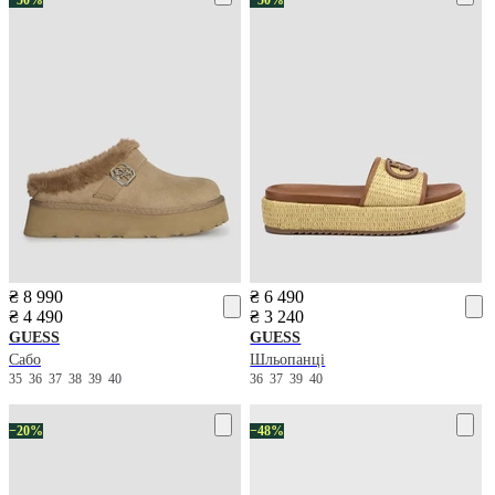
₴ 8 990
₴ 6 490
₴ 4 490
₴ 3 240
GUESS
GUESS
Сабо
Шльопанці
35
36
37
38
39
40
36
37
39
40
−20%
−48%