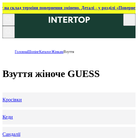
ку на склад терміни повернення змінено. Деталі - у розділі «Повернен
Головна
Шопінг
Каталог
Жінкам
Взуття
Взуття жіноче GUESS
Кросівки
Кеди
Сандалії