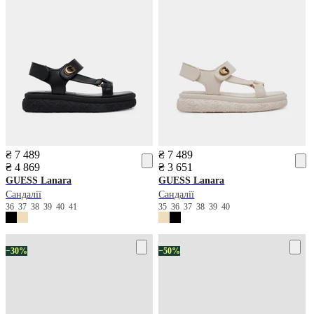
₴ 7 489
₴ 7 489
₴ 4 869
₴ 3 651
GUESS
Lanara
GUESS
Lanara
Сандалії
Сандалії
36
37
38
39
40
41
35
36
37
38
39
40
−30%
−50%