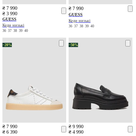
₴ 7 990
₴ 7 990
₴ 3 990
GUESS
GUESS
Кеди низькі
Кеди низькі
36
37
38
39
40
36
37
38
39
40
−20%
−50%
₴ 7 990
₴ 9 990
₴ 6 390
₴ 4 990