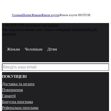
Головна
Шопінг
Жінкам
Жіноче взуття
Жіноче взуття BISTFOR
З INTERTOP купувати вигідніше
Ми надсилатимемо вам тільки найкращі пропозиції для
шопінгу
Жінкам
Чоловікам
Дітям
ПОКУПЦЕВІ
Доставка та оплата
Повернення
Гарантії
Бонусна програма
Реферальна програма