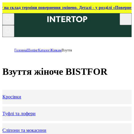
ку на склад терміни повернення змінено. Деталі - у розділі «Повернен
Головна
Шопінг
Каталог
Жінкам
Взуття
Взуття жіноче BISTFOR
Кросівки
Туфлі та лофери
Сліпони та мокасини