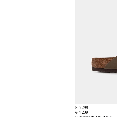
₴ 5 299
₴ 4 239