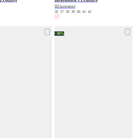
LORIDA
Birkenstock
FLORIDA
Шльопанці
36
37
38
39
40
41
42
−30%