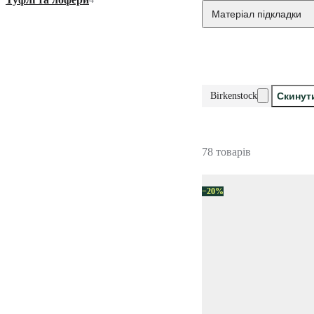
Матеріал підкладки
Birkenstock
Скинут
78 товарів
−20%