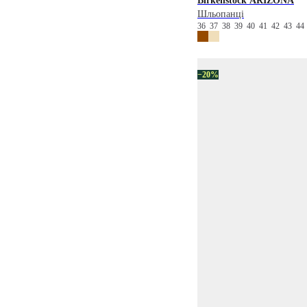
Birkenstock
ARIZONA
Шльопанці
36
37
38
39
40
41
42
43
4
−20%