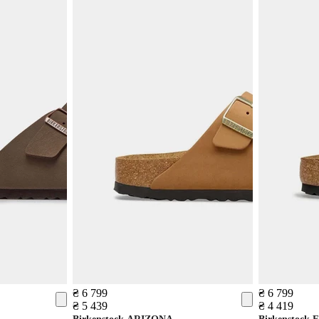
₴ 6 799
₴ 6 799
₴ 5 439
₴ 4 419