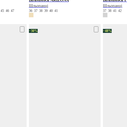
Birkenstock
ARIZONA
Birkenstock
F
Шльопанці
Шльопанці
4
45
46
47
36
37
38
39
40
41
37
38
41
42
−30%
−48%