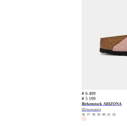
₴ 6 499
₴ 5 199
Birkenstock
ARIZONA
Шльопанці
36
37
38
39
40
41
42