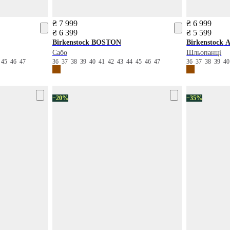
₴ 7 999
₴ 6 999
₴ 6 399
₴ 5 599
Birkenstock
BOSTON
Birkenstock
A
Сабо
Шльопанці
4
45
46
47
36
37
38
39
40
41
42
43
44
45
46
47
36
37
38
39
4
−20%
−35%