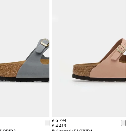
₴ 6 799
₴ 4 419