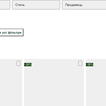
Стиль
Продавець
и усі фільтри
−20%
−20%