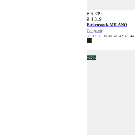
₴ 5 399
₴ 4 319
Birkenstock
MILANO
Сандалії
36
37
38
39
40
41
42
43
4
−20%