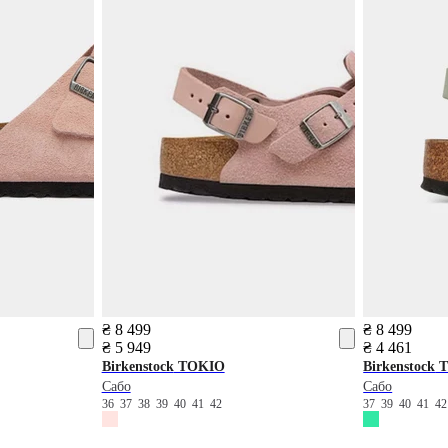
₴ 8 499
₴ 8 499
₴ 5 949
₴ 4 461
Birkenstock
TOKIO
Birkenstock
T
Сабо
Сабо
36
37
38
39
40
41
42
37
39
40
41
4