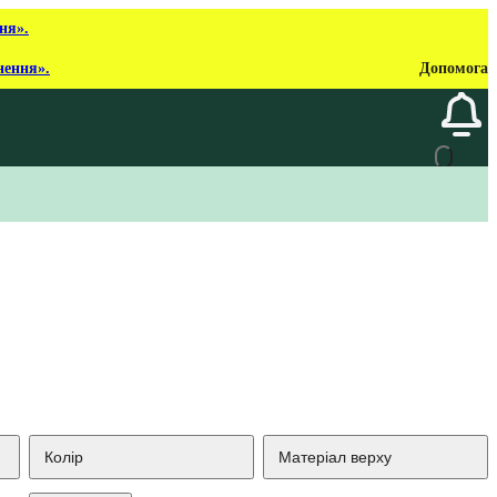
ня».
нення».
Допомога
Колір
Матеріал верху