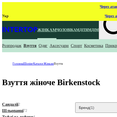
Через ата
Укр
Через а
ЖІНКАМ
ЧОЛОВІКАМ
ДІТЯМ
ДІМ
Розпродаж
Взуття
Одяг
Аксесуари
Спорт
Косметика
Прикр
Що ти ш
Головна
Шопінг
Каталог
Жінкам
Взуття
Взуття жіноче Birkenstock
Сандалії
2
Бренд
(1)
Шльопанці
72
Туфлі та лофери
4