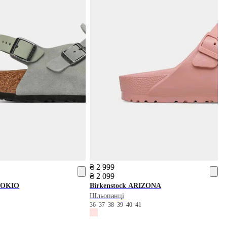
₴ 2 999
₴ 2 099
OKIO
Birkenstock
ARIZONA
Шльопанці
2
36
37
38
39
40
41