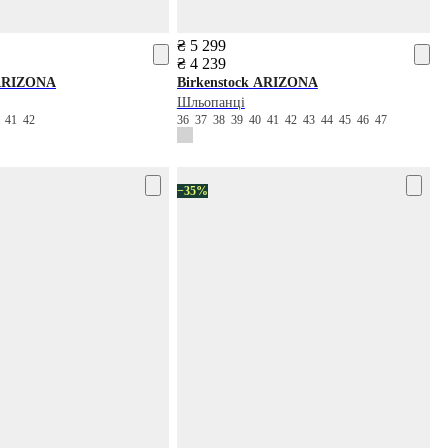
₴ 5 299
₴ 4 239
RIZONA
Birkenstock
ARIZONA
Шльопанці
0
41
42
36
37
38
39
40
41
42
43
44
45
46
47
−35%