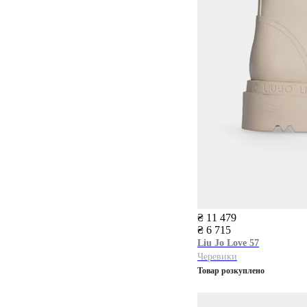
₴ 11 479
₴ 6 715
Liu Jo
Love 57
Черевики
Товар розкуплено