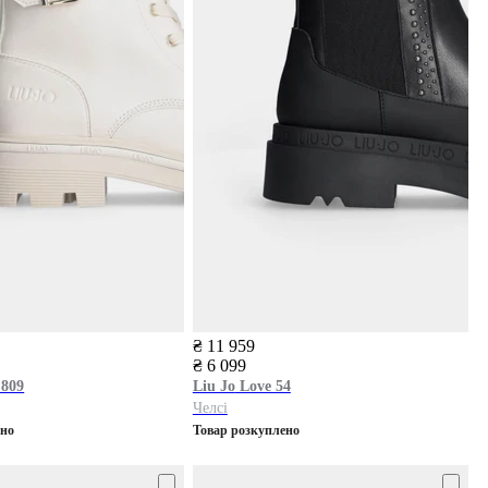
₴ 11 959
₴ 6 099
 809
Liu Jo
Love 54
Челсі
ено
Товар розкуплено