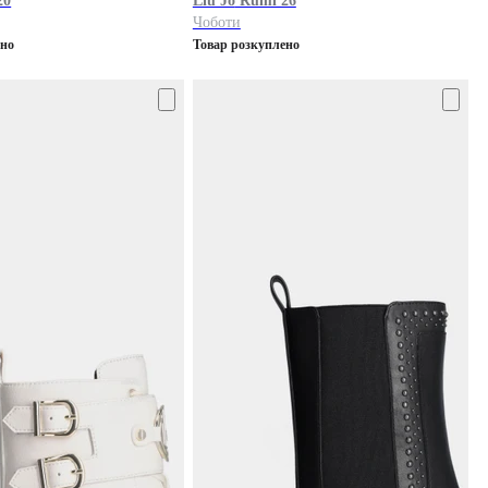
20
Liu Jo
Rumi 26
Чоботи
ено
Товар розкуплено