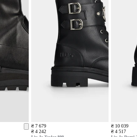
₴ 7 679
₴ 10 039
₴ 4 242
₴ 4 517