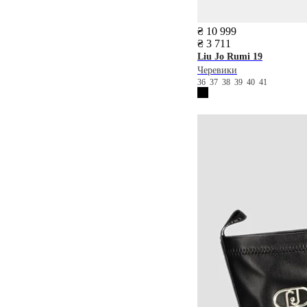
₴ 10 999
₴ 3 711
Liu Jo
Rumi 19
Черевики
36
37
38
39
40
41