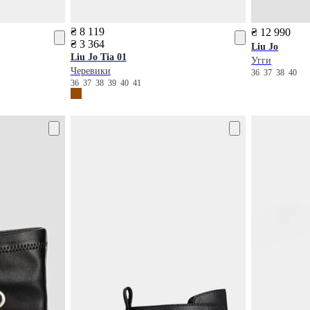
₴ 8 119
₴ 12 990
₴ 3 364
Liu Jo
Liu Jo
Tia 01
Угги
Черевики
36
37
38
40
36
37
38
39
40
41