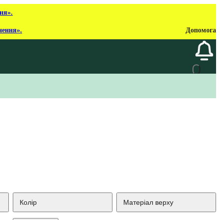
ня».
нення».
Допомога
Колір
Матеріал верху