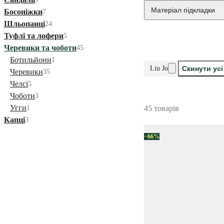
Матеріал підкладки
Босоніжки
7
Шльопанці
24
Туфлі та лофери
5
Черевики та чоботи
45
Ботильйони
1
Liu Jo
Скинути усі
Черевики
35
Челсі
5
Чоботи
3
Угги
1
45 товарів
Капці
3
−66%