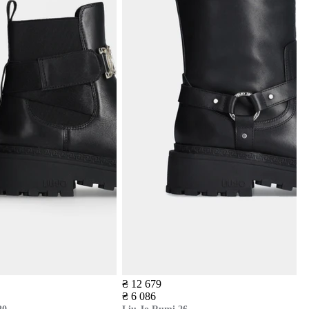
₴ 12 679
₴ 6 086