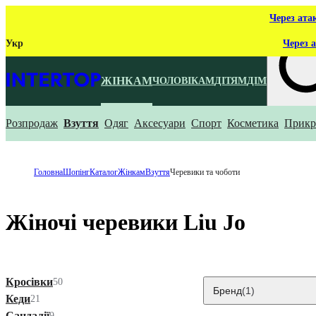
Через ата
Укр
Через а
ЖІНКАМ
ЧОЛОВІКАМ
ДІТЯМ
ДІМ
Розпродаж
Взуття
Одяг
Аксесуари
Спорт
Косметика
Прикр
Що ти ш
Головна
Шопінг
Каталог
Жінкам
Взуття
Черевики та чоботи
Жіночі черевики Liu Jo
Кросівки
50
Бренд
(1)
Кеди
21
Сандалії
9