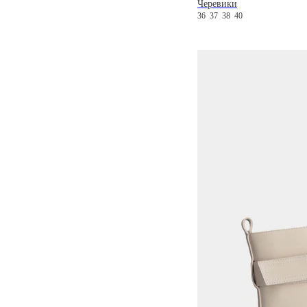
Черевики
36
37
38
40