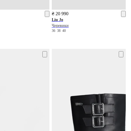
₴ 20 990
Liu Jo
Черевики
36
38
40