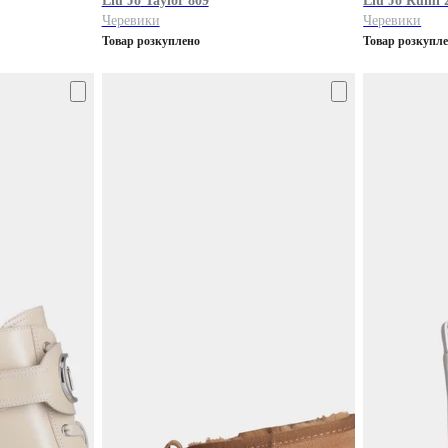
Liu Jo
Taylor 809
Liu Jo
Rumi 
Черевики
Черевики
Товар розкуплено
Товар розкупл