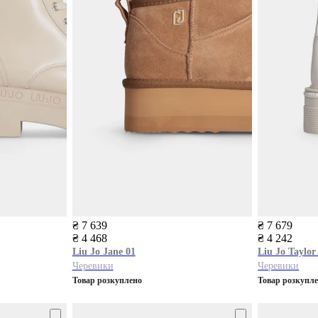
₴ 7 639
₴ 7 679
₴ 4 468
₴ 4 242
Liu Jo
Jane 01
Liu Jo
Taylor
Черевики
Черевики
Товар розкуплено
Товар розкупл