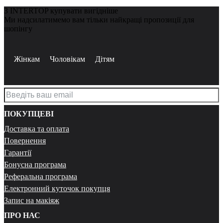
З INTERTOP купувати вигідніше
Ми надсилатимемо вам тільки найкращі пропозиції для
шопінгу
Жінкам
Чоловікам
Дітям
ПОКУПЦЕВІ
Доставка та оплата
Повернення
Гарантії
Бонусна програма
Реферальна програма
Електронний куточок покупця
Запис на макіяж
ПРО НАС