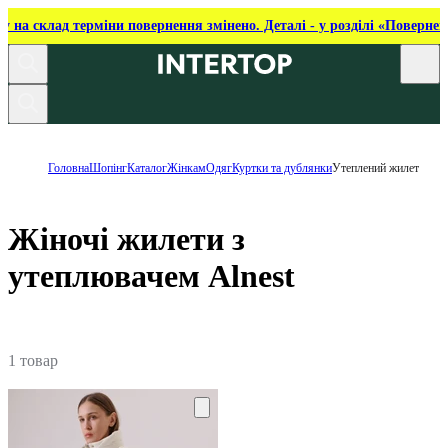
ку на склад терміни повернення змінено. Деталі - у розділі «Повернен
Головна
Шопінг
Каталог
Жінкам
Одяг
Куртки та дублянки
Утеплений жилет
Жіночі жилети з
утеплювачем Alnest
1 товар