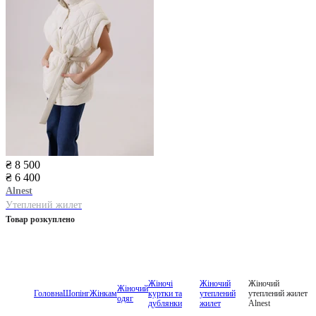
₴ 8 500
₴ 6 400
Alnest
Утеплений жилет
Товар розкуплено
Жіночі
Жіночий
Жіночий
Жіночий
Головна
Шопінг
Жінкам
куртки та
утеплений
утеплений жилет
одяг
дублянки
жилет
Alnest