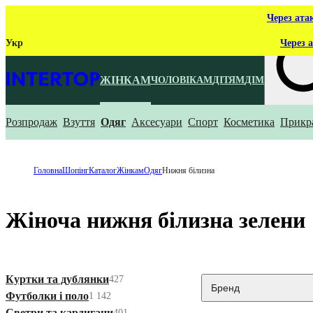
Через ата
Укр
Через а
ЖІНКАМ
ЧОЛОВІКАМ
ДІТЯМ
ДІМ
Розпродаж
Взуття
Одяг
Аксесуари
Спорт
Косметика
Прикр
Що ти ш
Головна
Шопінг
Каталог
Жінкам
Одяг
Нижня білизна
Жіноча нижня білизна зелени
Куртки та дублянки
427
Бренд
Футболки і поло
1 142
Светри та кардигани
401