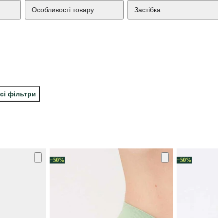
Особливості товару
Застібка
сі фільтри
−50%
−50%