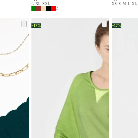
L
XL
XXL
XS
S
M
L
XL
2
−17%
−17%