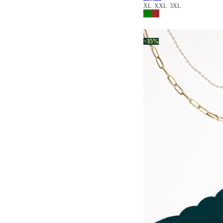
XL
XXL
3XL
−35%