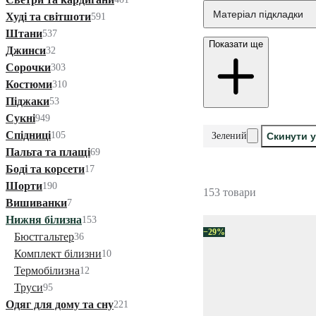
Матеріал підкладки
Худі та світшоти
591
Штани
537
Показати ще
Джинси
32
Сорочки
303
Костюми
310
Піджаки
53
Сукні
949
Спідниці
105
Зелений
Скинути у
Пальта та плащі
69
Боді та корсети
17
Шорти
190
153 товари
Вишиванки
7
Нижня білизна
153
−29%
Бюстгальтер
36
Комплект білизни
10
Термобілизна
12
Труси
95
Одяг для дому та сну
221