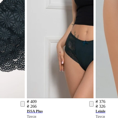
₴ 409
₴ 376
₴ 266
₴ 326
ISSA Plus
Leinle
Труси
Труси