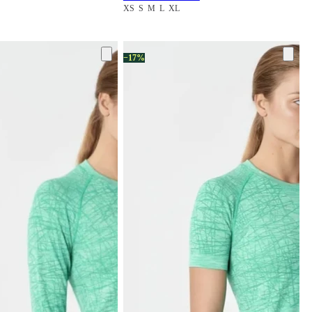
XS
S
M
L
XL
−17%