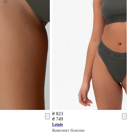
₴ 823
₴ 749
Leinle
Комплект білизни