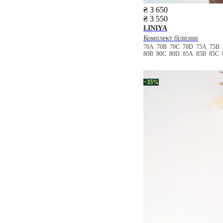
₴ 3 650
₴ 3 550
LINIYA
Комплект білизни
70A
70B
70C
70D
75A
75B
80B
80C
80D
85A
85B
85C
−35%