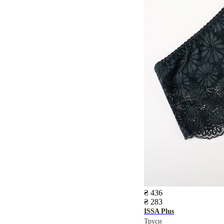
₴ 436
₴ 283
ISSA Plus
Труси