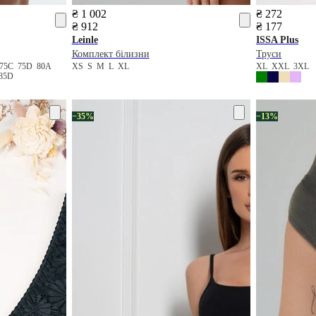
₴ 1 002
₴ 272
₴ 912
₴ 177
Leinle
ISSA Plus
Комплект білизни
Труси
75C
75D
80A
XS
S
M
L
XL
XL
XXL
3XL
85D
−35%
−13%