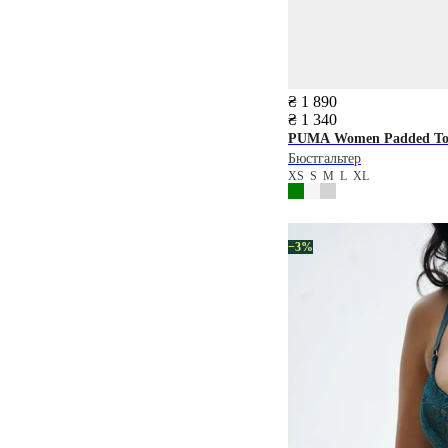
₴ 1 890
₴ 1 340
PUMA
Women Padded To
Бюстгальтер
XS
S
M
L
XL
−3%