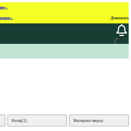
ня».
нення».
Допомога
Колір
(1)
Матеріал верху