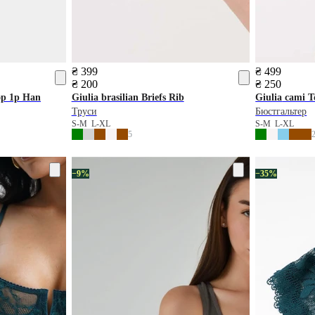
₴ 399
₴ 499
₴ 200
₴ 250
p 1p Han
Giulia
brasilian Briefs Rib
Giulia
cami T
Труси
Бюстгальтер
S-M
L-XL
S-M
L-XL
5
−9%
−35%