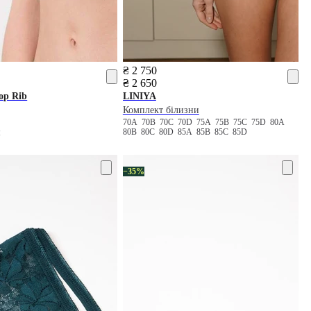
₴ 2 750
₴ 2 650
op Rib
LINIYA
Комплект білизни
70A
70B
70C
70D
75A
75B
75C
75D
80A
80B
80C
80D
85A
85B
85C
85D
2
−35%