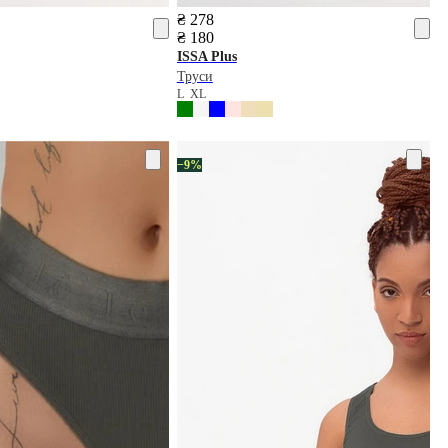
₴ 278
₴ 180
ISSA Plus
Труси
L
XL
−9%