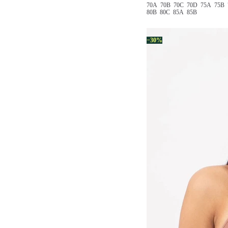
70A
70B
70C
70D
75A
75B
80B
80C
85A
85B
−30%