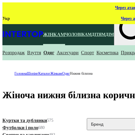
Через ата
Укр
Через а
ЖІНКАМ
ЧОЛОВІКАМ
ДІТЯМ
ДІМ
Розпродаж
Взуття
Одяг
Аксесуари
Спорт
Косметика
Прикр
Що ти ш
Головна
Шопінг
Каталог
Жінкам
Одяг
Нижня білизна
Жіноча нижня білизна коричн
Куртки та дублянки
575
Бренд
Футболки і поло
680
Светри та кардигани
492