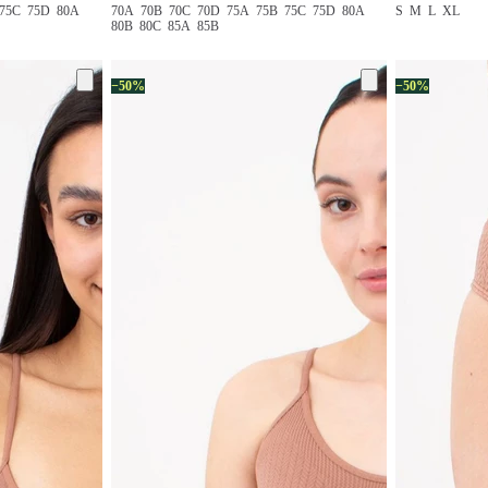
75C
75D
80A
70A
70B
70C
70D
75A
75B
75C
75D
80A
S
M
L
XL
80B
80C
85A
85B
−50%
−50%