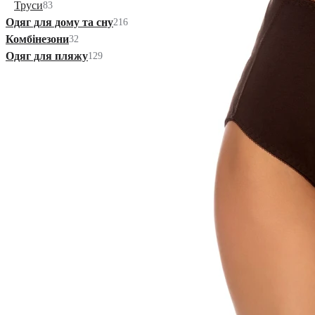
Труси
83
Одяг для дому та сну
216
Комбінезони
32
Одяг для пляжу
129