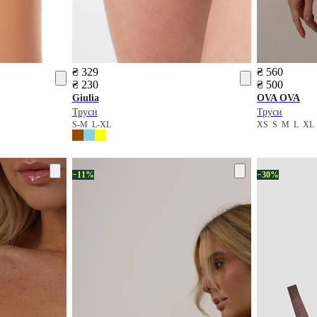
₴ 329
₴ 560
₴ 230
₴ 500
Giulia
OVA OVA
Труси
Труси
S-M
L-XL
XS
S
M
L
XL
−11%
−30%