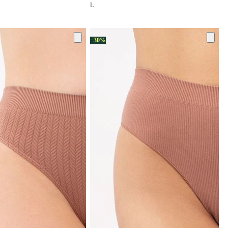
L
−30%