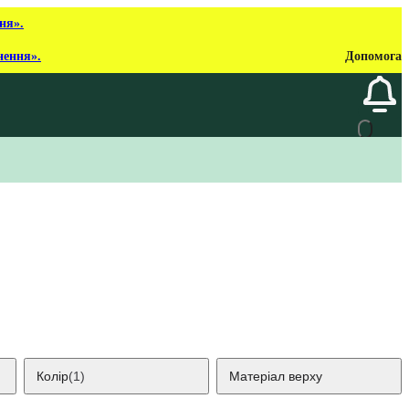
ня».
нення».
Допомога
Колір
(1)
Матеріал верху