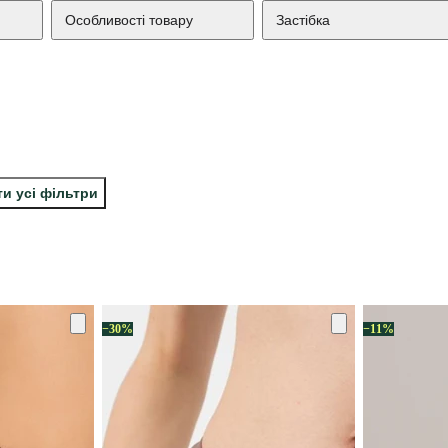
Особливості товару
Застібка
и усі фільтри
−30%
−11%