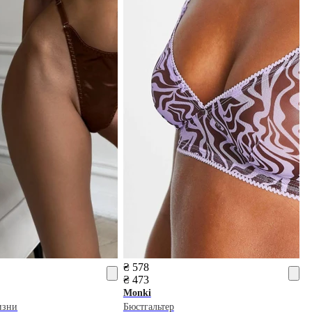
₴ 578
₴ 473
Monki
изни
Бюстгальтер