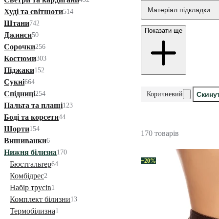
Матеріал підкладки
Худі та світшоти
514
Штани
742
Показати ще
Джинси
50
Сорочки
256
Костюми
303
Піджаки
152
Сукні
664
Спідниці
254
Коричневий
Скинут
Пальта та плащі
123
Боді та корсети
44
Шорти
154
170 товарів
Вишиванки
6
Нижня білизна
170
−20%
Бюстгальтер
64
Комбідрес
2
Набір трусів
1
Комплект білизни
13
Термобілизна
1