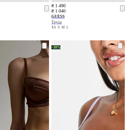
₴ 1 490
₴ 1 040
GUESS
Труси
XS
S
M
L
−18%