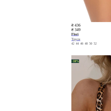
₴ 436
₴ 349
Fleri
Труси
42
44
46
48
50
52
−10%