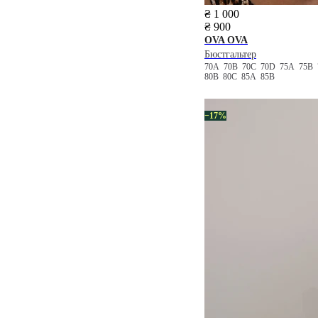
₴ 1 000
₴ 900
OVA OVA
Бюстгальтер
70A
70B
70C
70D
75A
75B
80B
80C
85A
85B
−17%