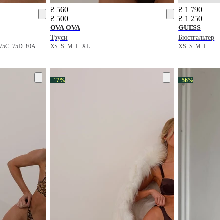
₴ 560
₴ 1 790
₴ 500
₴ 1 250
OVA OVA
GUESS
Труси
Бюстгальтер
75C
75D
80A
XS
S
M
L
XL
XS
S
M
L
−17%
−56%