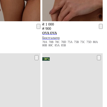
₴ 1 000
₴ 900
OVA OVA
Бюстгальтер
70A
70B
70C
70D
75A
75B
75C
75D
80A
80B
80C
85A
85B
−30%