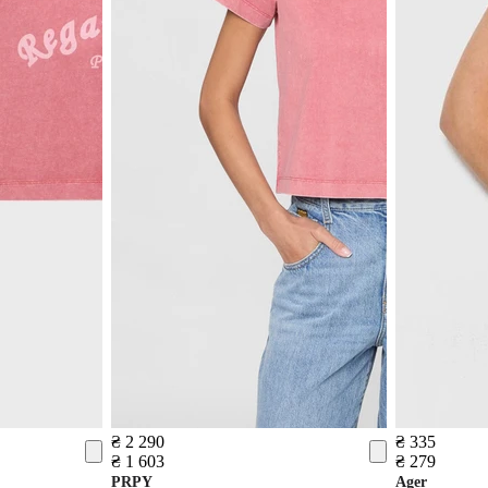
₴ 2 290
₴ 335
₴ 1 603
₴ 279
PRPY
Ager