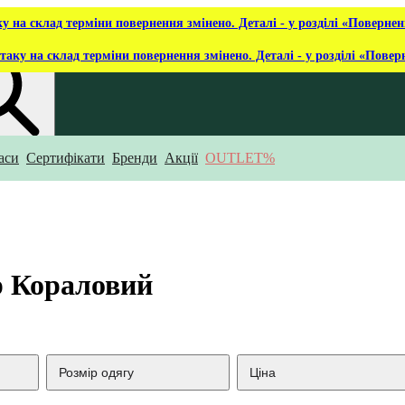
ку на склад терміни повернення змінено. Деталі - у розділі «Повернен
таку на склад терміни повернення змінено. Деталі - у розділі «Повер
аси
Сертифікати
Бренди
Акції
OUTLET%
укаєш?
р Кораловий
Розмір одягу
Ціна