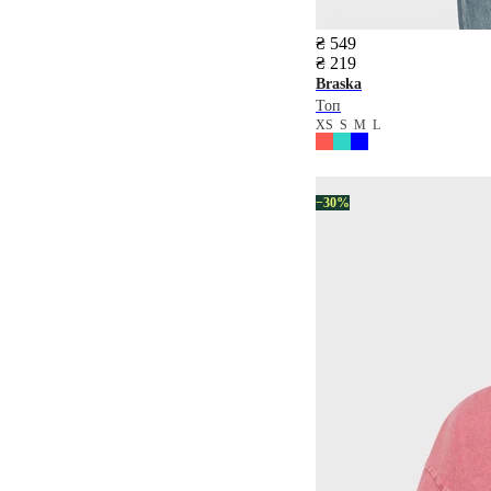
₴ 549
₴ 219
Braska
Топ
XS
S
M
L
−30%