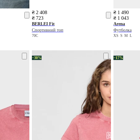
₴ 2 408
₴ 1 490
₴ 723
₴ 1 043
BERLEI
Fit
Arena
Спортивний топ
Футболка
70C
XS
S
M
L
−30%
−17%