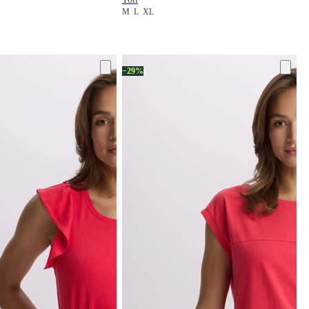
M
L
XL
−29%