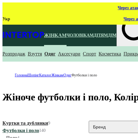
Через ата
Укр
Через а
ЖІНКАМ
ЧОЛОВІКАМ
ДІТЯМ
ДІМ
Розпродаж
Взуття
Одяг
Аксесуари
Спорт
Косметика
Прикр
Що ти ш
Головна
Шопінг
Каталог
Жінкам
Одяг
Футболки і поло
Жіноче футболки і поло, Колі
Куртки та дублянки
9
Бренд
Футболки і поло
140
Поло
4