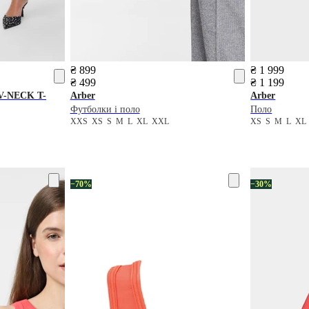
₴ 899
₴ 1 999
₴ 499
₴ 1 199
V-NECK T-
Arber
Arber
Футболки і поло
Поло
XXS
XS
S
M
L
XL
XXL
XS
S
M
L
XL
−70%
−30%