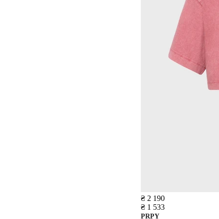
₴ 2 190
₴ 1 533
PRPY