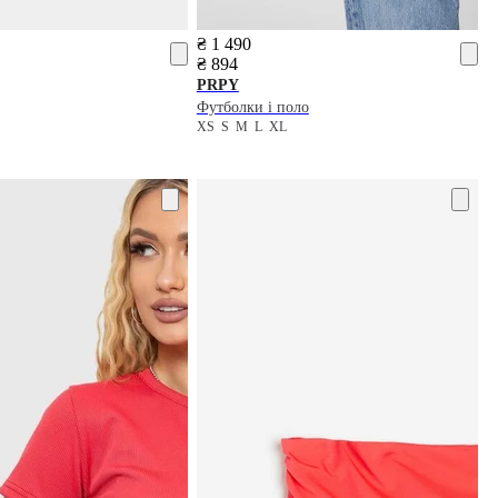
₴ 1 490
₴ 894
PRPY
Футболки і поло
XS
S
M
L
XL