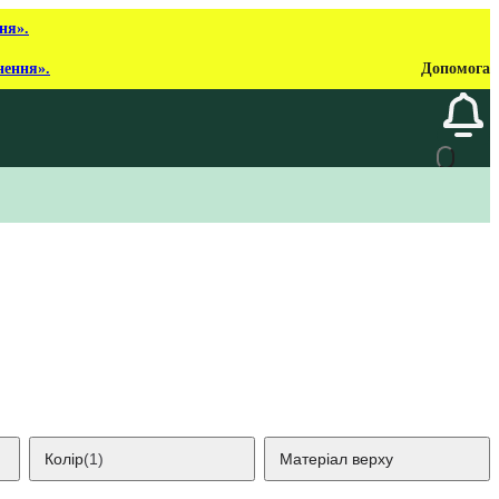
ня».
нення».
Допомога
Колір
(1)
Матеріал верху