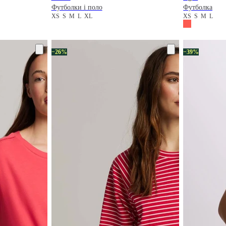
Футболки і поло
Футболка
XS
S
M
L
XL
XS
S
M
L
−26%
−39%