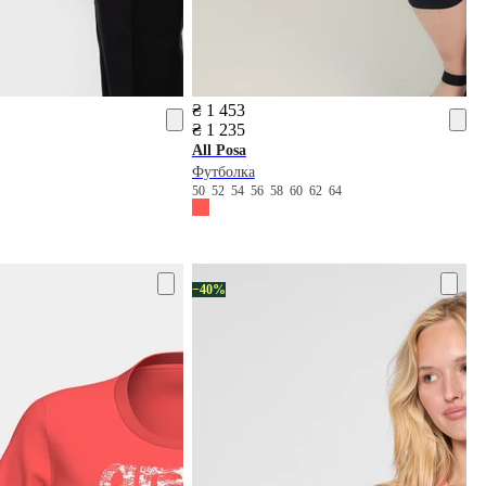
₴ 1 453
₴ 1 235
All Posa
Футболка
50
52
54
56
58
60
62
64
−40%