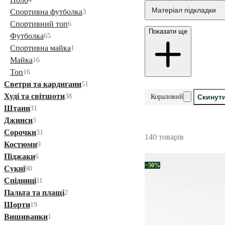
Матеріал підкладки
Спортивна футболка
3
Спортивний топ
6
Показати ще
Футболка
65
Спортивна майка
1
Майка
16
Топ
16
Светри та кардигани
51
Худі та світшоти
38
Кораловий
Скинути
Штани
31
Джинси
3
Сорочки
31
140 товарів
Костюми
9
Піджаки
6
−50%
Сукні
90
Спідниці
11
Пальта та плащі
2
Шорти
19
Вишиванки
1