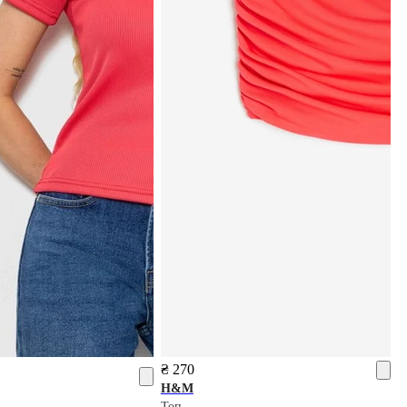
₴ 270
H&M
Топ