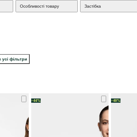
Особливості товару
Застібка
 усі фільтри
−44%
−40%