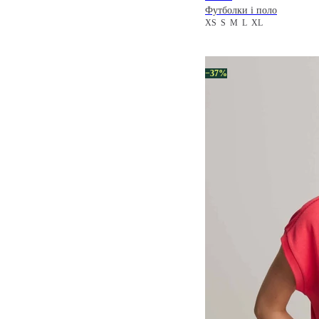
Футболки і поло
XS
S
M
L
XL
−37%