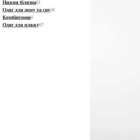
Нижня білизна
61
Одяг для дому та сну
34
Комбінезони
4
Одяг для пляжу
67