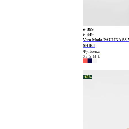
₴ 899
₴ 449
Vero Moda
PAULINA SS 
SHIRT
Футболка
XS
S
M
L
−60%