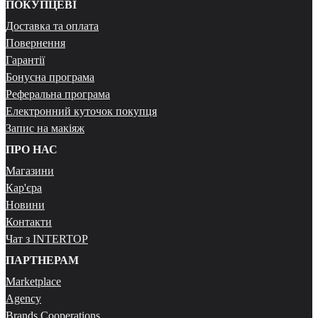
ПОКУПЦЕВІ
Доставка та оплата
Повернення
Гарантії
Бонусна програма
Реферальна програма
Електронний куточок покупця
Запис на макіяж
ПРО НАС
Магазини
Кар'єра
Новини
Контакти
Чат з INTERTOP
ПАРТНЕРАМ
Marketplace
Agency
Brands Cooperations