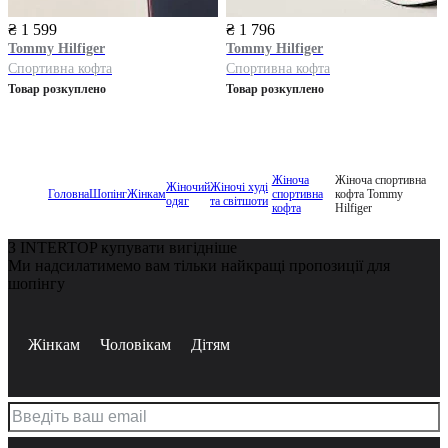
₴ 1 599
₴ 1 796
Tommy Hilfiger
Tommy Hilfiger
Спортивна кофта
Спортивна кофта
Товар розкуплено
Товар розкуплено
Жіноча
Жіноча спортивна
Жіночий
Жіночі худі
Головна
Шопінг
Жінкам
спортивна
кофта Tommy
одяг
та світшоти
кофта
Hilfiger
З INTERTOP купувати вигідніше
Ми надсилатимемо вам тільки найкращі пропозиції для
шопінгу
Жінкам
Чоловікам
Дітям