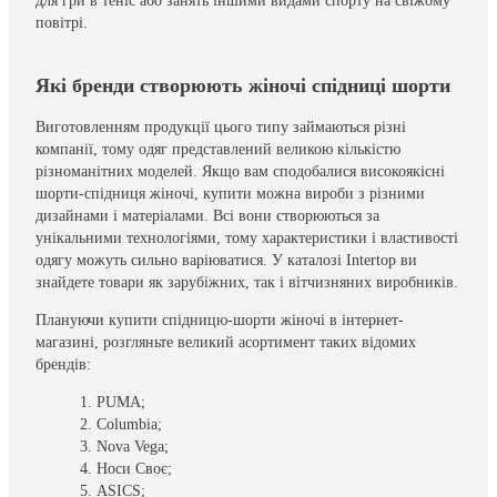
для гри в теніс або занять іншими видами спорту на свіжому
повітрі.
Які бренди створюють жіночі спідниці шорти
Виготовленням продукції цього типу займаються різні
компанії, тому одяг представлений великою кількістю
різноманітних моделей. Якщо вам сподобалися високоякісні
шорти-спідниця жіночі, купити можна вироби з різними
дизайнами і матеріалами. Всі вони створюються за
унікальними технологіями, тому характеристики і властивості
одягу можуть сильно варіюватися. У каталозі Intertop ви
знайдете товари як зарубіжних, так і вітчизняних виробників.
Плануючи купити спідницю-шорти жіночі в інтернет-
магазині, розгляньте великий асортимент таких відомих
брендів:
PUMA;
Columbia;
Nova Vega;
Носи Своє;
ASICS;