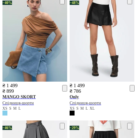
−40%
−48%
₴ 1 499
₴ 1 499
₴ 899
₴ 786
MANGO
SKORT
Only
Спідниця-шорти
Спідниця-шорти
XS
S
M
L
XS
S
M
L
XL
−46%
−29%