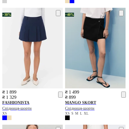
−30%
−40%
₴ 1 899
₴ 1 499
₴ 1 329
₴ 899
FASHIONISTA
MANGO
SKORT
Спідниця-шорти
Спідниця-шорти
XS
XS
S
M
L
XL