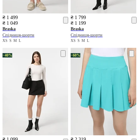
₴ 1 499
₴ 1 799
₴ 1 049
₴ 1 199
Braska
Braska
Спідниця-шорти
Спідниця-шорти
XS
S
M
L
XS
S
M
L
−40%
−60%
₴ 1 099
₴ 2 319