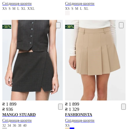
Спідниця-шорти
Спідниця-шорти
XS
S
M
L
XL
XXL
XS
S
M
L
XL
−51%
−30%
₴ 1 899
₴ 1 899
₴ 936
₴ 1 329
MANGO
STUARD
FASHIONISTA
Спідниця-шорти
Спідниця-шорти
32
34
36
38
40
XS