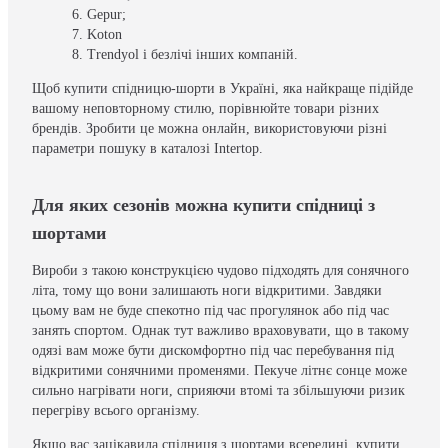
Gepur;
Koton
Trendyol і безлічі інших компаній.
Щоб купити спідницю-шорти в Україні, яка найкраще підійде
вашому неповторному стилю, порівнюйте товари різних
брендів. Зробити це можна онлайн, використовуючи різні
параметри пошуку в каталозі Intertop.
Для яких сезонів можна купити спідниці з
шортами
Вироби з такою конструкцією чудово підходять для сонячного
літа, тому що вони залишають ноги відкритими. Завдяки
цьому вам не буде спекотно під час прогулянок або під час
занять спортом. Однак тут важливо враховувати, що в такому
одязі вам може бути дискомфортно під час перебування під
відкритими сонячними променями. Пекуче літнє сонце може
сильно нагрівати ноги, сприяючи втомі та збільшуючи ризик
перегріву всього організму.
Якщо вас зацікавила спідниця з шортами всередині, купити