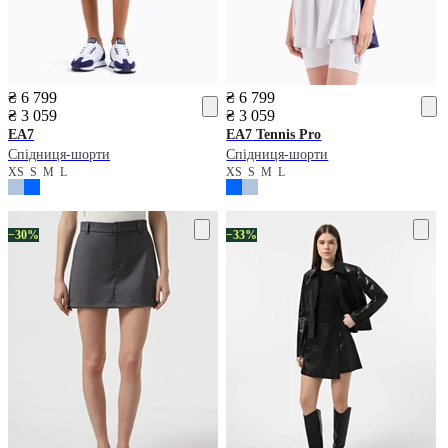
₴ 6 799
₴ 6 799
₴ 3 059
₴ 3 059
EA7
EA7
Tennis Pro
Спідниця-шорти
Спідниця-шорти
XS
S
M
L
XS
S
M
L
−30%
−33%