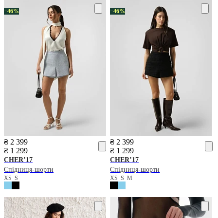
−46%
−46%
₴ 2 399
₴ 2 399
₴ 1 299
₴ 1 299
CHER’17
CHER’17
Спідниця-шорти
Спідниця-шорти
XS
S
XS
S
M