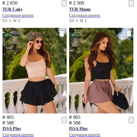
₴ 2 850
₴ 2 500
TUR
Сайд
TUR
Мини
Спідниця-шорти
Спідниця-шорти
XS
S
M
L
XS
S
M
L
−35%
−35%
₴ 905
₴ 905
₴ 588
₴ 588
ISSA Plus
ISSA Plus
Спідниця-шорти
Спідниця-шорти