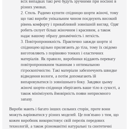
всіх випадках такі речі будуть зручними при носінні в
різних умовах.
Стиль. Радимо купити спідницю шорти жіночі, тому
що такі вироби унікальним чином поєднують високий
рівень комфорту і привабливий зовнішній вигляд. Одяг
робить силует більш жіночним і красивим, а також
надає вашому образу динамічність і легкість.
Повітропроникність. Практично завжди шорти зі
спідницею щільно прилягають до тіла, тому їх свідомо
виготовляють з порівняно тонких і еластичних
матеріалів. Як правило, виробники віддають перевагу
повітропроникним тканинам з оптимальною
гігроскопічністю. Такі матеріали забезпечують швидке
відведення вологи, а потім допомагають їй
випаровуватися із зовнішнього боку. Завдяки цьому
жіночі шорти-спідниця зберігають ваше тіло в сухості, а
також мінімізують ймовірність появи неприємного
запаху.
Вироби мають і багато інших сильних сторін, проте вони
можуть варіюватися у різних моделей. Це пов'язано з тим, що
кожен виробник використовує свій перелік передових
технологій, а також різноманітні натуральні та синтетичні