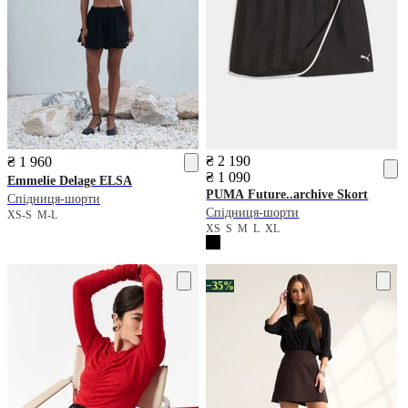
₴ 2 190
₴ 1 960
₴ 1 090
Emmelie Delage
ELSA
PUMA
Future..archive Skort
Спідниця-шорти
Спідниця-шорти
XS-S
M-L
XS
S
M
L
XL
−35%