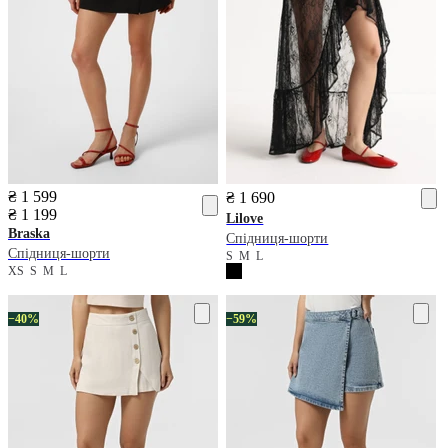
₴ 1 599
₴ 1 690
₴ 1 199
Lilove
Braska
Спідниця-шорти
Спідниця-шорти
S
M
L
XS
S
M
L
−40%
−59%