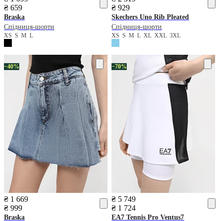
₴ 659
₴ 929
Braska
Skechers
Uno Rib Pleated
Спідниця-шорти
Спідниця-шорти
XS
S
M
L
XS
S
M
L
XL
XXL
3XL
−40%
−70%
₴ 1 669
₴ 5 749
₴ 999
₴ 1 724
Braska
EA7
Tennis Pro Ventus7