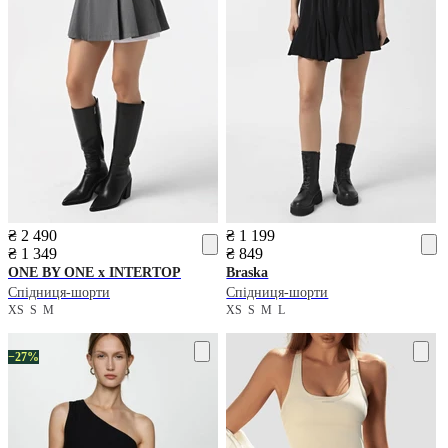
₴ 2 490
₴ 1 199
₴ 1 349
₴ 849
ONE BY ONE x INTERTOP
Braska
Спідниця-шорти
Спідниця-шорти
XS
S
M
XS
S
M
L
−27%