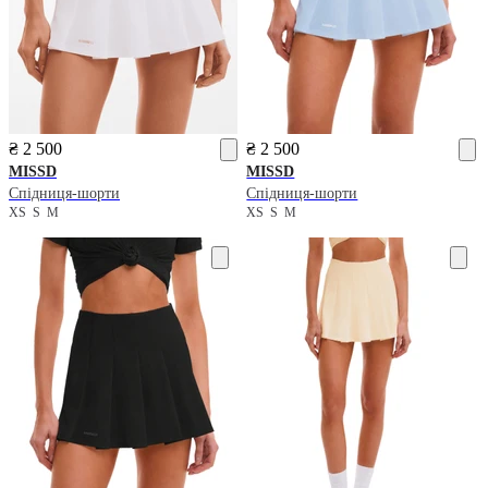
₴ 2 500
₴ 2 500
MISSD
MISSD
Спідниця-шорти
Спідниця-шорти
XS
S
M
XS
S
M