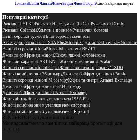
Головна
Шопінг
Жінкам
Жіночий одяг
Жіночі шорти
Жіноча спідниця-шорти
Популярні категорії
Рюкзаки RYLKO
Рюкзаки Hitec
Сумки Rip Curl
Рукавички Demix
Рюкзаки Columbia
Хомути з принтом
Рукавички бордові
Нічні сорочки бузкові
Нічні сорочки малинові
Аксесуари для волосся ISSA Plus
Жіночі кардигани
Жіночі комбінезони
Вишиті сорочки жіночі
Чоловічі костюми BEZET
Джинси бойфренди жіночі
Жіночі лижні комбінезони
Жіночий кардиган ART KNIT
Жіночі комбінезони Asalart
Вишиті сорочки жіночі Gepur
Жіноча вишита сорочка GNIZDO
Жіночі комбінезони 36 розміру
Джинси бойфренди жіночі Braska
Вишиті сорочки жіночі M розміру
Кофти та светри Armani Exchange
Джинси бойфренди жіночі 28/34 розміру
Джинси бойфренди жіночі Armani Exchange
Жіночий комбінезон з утеплювачем ISSA Plus
Жіночі комбінезони з утеплювачем спортивні
Жіночі комбінезони з утеплювачем - Rip Curl
З INTERTOP купувати вигідніше
Ми надсилатимемо вам тільки найкращі пропозиції для
шопінгу