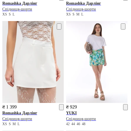
Romashka
Дарлінг
Romashka
Дарлінг
Спідниця-шорти
Спідниця-шорти
XS
S
L
XS
S
M
L
₴ 1 399
₴ 929
Romashka
Дарлінг
YUKI
Спідниця-шорти
Спідниця-шорти
XS
S
M
L
42
44
46
48