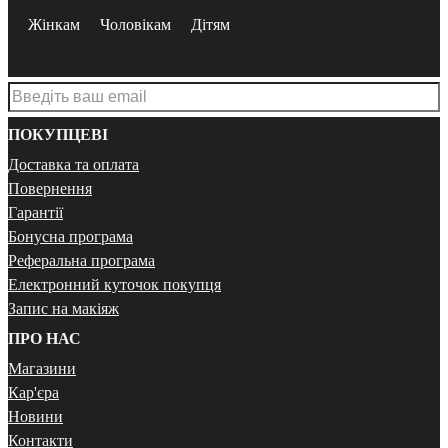
Жінкам
Чоловікам
Дітям
ПОКУПЦЕВІ
Доставка та оплата
Повернення
Гарантії
Бонусна програма
Реферальна програма
Електронний куточок покупця
Запис на макіяж
ПРО НАС
Магазини
Кар'єра
Новини
Контакти