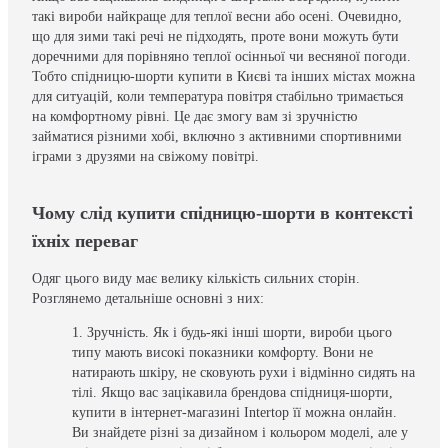
такі вироби найкраще для теплої весни або осені. Очевидно,
що для зими такі речі не підходять, проте вони можуть бути
доречними для порівняно теплої осінньої чи весняної погоди.
Тобто спідницю-шорти купити в Києві та інших містах можна
для ситуацій, коли температура повітря стабільно тримається
на комфортному рівні. Це дає змогу вам зі зручністю
займатися різними хобі, включно з активними спортивними
іграми з друзями на свіжому повітрі.
Чому слід купити спідницю-шорти в контексті
їхніх переваг
Одяг цього виду має велику кількість сильних сторін.
Розглянемо детальніше основні з них:
Зручність. Як і будь-які інші шорти, вироби цього
типу мають високі показники комфорту. Вони не
натирають шкіру, не сковують рухи і відмінно сидять на
тілі. Якщо вас зацікавила брендова спідниця-шорти,
купити в інтернет-магазині Intertop її можна онлайн.
Ви знайдете різні за дизайном і кольором моделі, але у