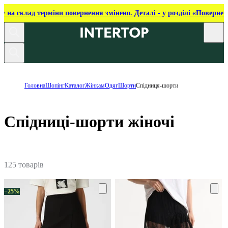
ку на склад терміни повернення змінено. Деталі - у розділі «Повернен
Головна
Шопінг
Каталог
Жінкам
Одяг
Шорти
Спідниця-шорти
Спідниці-шорти жіночі
125 товарів
−25%