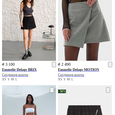
₴ 3 100
₴ 2 490
Emmelie Delage
BRIX
Emmelie Delage
MOTION
Спідниця-шорти
Спідниця-шорти
XS
S
M
L
XS
S
M
L
−50%