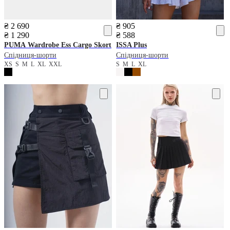
₴ 2 690
₴ 905
₴ 1 290
₴ 588
PUMA
Wardrobe Ess Cargo Skort
ISSA Plus
Спідниця-шорти
Спідниця-шорти
XS
S
M
L
XL
XXL
S
M
L
XL