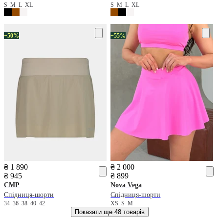
S
M
L
XL
S
M
L
XL
−50%
−55%
₴ 1 890
₴ 2 000
₴ 945
₴ 899
CMP
Nova Vega
Спідниця-шорти
Спідниця-шорти
34
36
38
40
42
XS
S
M
Показати ще
48 товарів