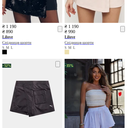
₴ 1 190
₴ 1 190
₴ 890
₴ 990
Lilove
Lilove
Спідниця-шорти
Спідниця-шорти
S
M
L
S
M
L
−52%
−35%