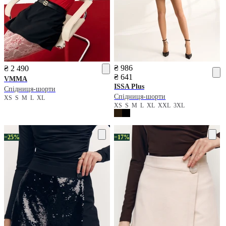
₴ 986
₴ 2 490
₴ 641
VMMA
ISSA Plus
Спідниця-шорти
Спідниця-шорти
XS
S
M
L
XL
XS
S
M
L
XL
XXL
3XL
−25%
−17%