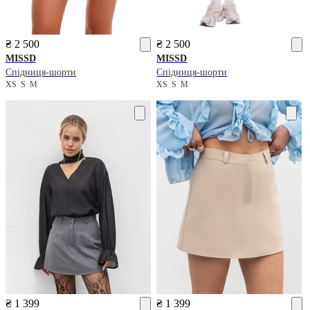
₴ 2 500
₴ 2 500
MISSD
MISSD
Спідниця-шорти
Спідниця-шорти
XS
S
M
XS
S
M
₴ 1 399
₴ 1 399