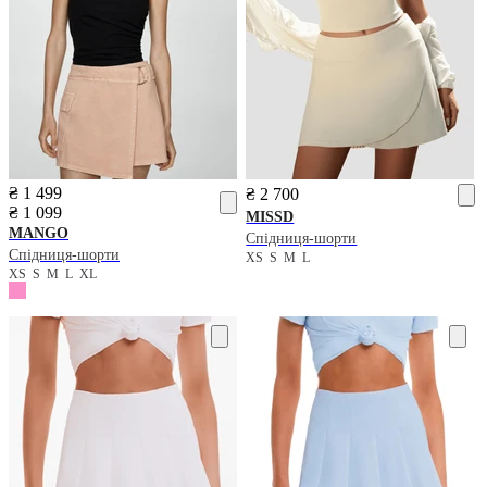
₴ 1 499
₴ 2 700
₴ 1 099
MISSD
MANGO
Спідниця-шорти
Спідниця-шорти
XS
S
M
L
XS
S
M
L
XL