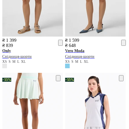
₴ 1 399
₴ 1 599
₴ 839
₴ 648
Only
Vero Moda
Спідниця-шорти
Спідниця-шорти
XS
S
M
L
XL
XS
S
M
L
XL
−55%
−55%