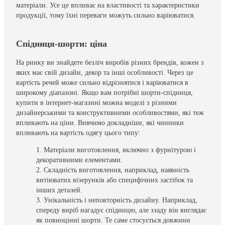
матеріали. Усе це впливає на властивості та характеристики
продукції, тому їхні переваги можуть сильно варіюватися.
Спідниця-шорти: ціна
На ринку ви знайдете безліч виробів різних брендів, кожен з
яких має свій дизайн, декор та інші особливості. Через це
вартість речей може сильно відрізнятися і варіюватися в
широкому діапазоні. Якщо вам потрібні шорти-спідниця,
купити в інтернет-магазині можна моделі з різними
дизайнерськими та конструктивними особливостями, які теж
впливають на ціни. Вивчимо докладніше, які чинники
впливають на вартість одягу цього типу:
Матеріали виготовлення, включно з фурнітурою і
декоративними елементами.
Складність виготовлення, наприклад, наявність
витіюватих візерунків або специфічних застібок та
інших деталей.
Унікальність і неповторність дизайну. Наприклад,
спереду виріб нагадує спідницю, але ззаду він виглядає
як повноцінні шорти. Те саме стосується довжини