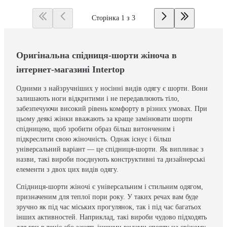
Сторінка 1 з 3
Оригінальна спідниця-шорти жіноча в
інтернет-магазині Intertop
Одними з найзручніших у носінні видів одягу є шорти. Вони
залишають ноги відкритими і не передавлюють тіло,
забезпечуючи високий рівень комфорту в різних умовах. При
цьому деякі жінки вважають за краще замінювати шорти
спідницею, щоб зробити образ більш витонченим і
підкреслити свою жіночність. Однак існує і більш
універсальний варіант — це спідниця-шорти. Як випливає з
назви, такі вироби поєднують конструктивні та дизайнерські
елементи з двох цих видів одягу.
Спідниця-шорти жіночі є універсальним і стильним одягом,
призначеним для теплої пори року. У таких речах вам буде
зручно як під час міських прогулянок, так і під час багатьох
інших активностей. Наприклад, такі вироби чудово підходять