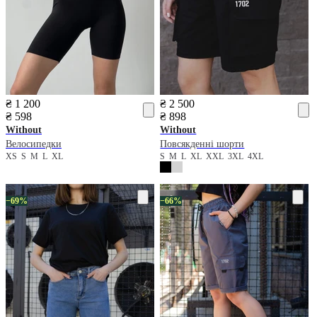
₴ 1 200
₴ 2 500
₴ 598
₴ 898
Without
Without
Велосипедки
Повсякденні шорти
XS
S
M
L
XL
S
M
L
XL
XXL
3XL
4XL
−69%
−66%