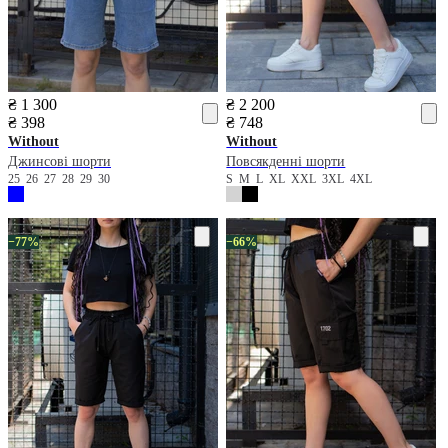
₴ 1 300
₴ 2 200
₴ 398
₴ 748
Without
Without
Джинсові шорти
Повсякденні шорти
25
26
27
28
29
30
S
M
L
XL
XXL
3XL
4XL
−77%
−66%