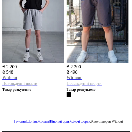
₴ 2 200
₴ 2 200
₴ 548
₴ 498
Without
Without
Повсякденні шорти
Повсякденні шорти
Товар розкуплено
Товар розкуплено
Головна
Шопінг
Жінкам
Жіночий одяг
Жіночі шорти
Жіночі шорти Without