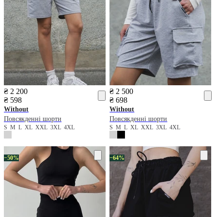
₴ 2 200
₴ 2 500
₴ 598
₴ 698
Without
Without
Повсякденні шорти
Повсякденні шорти
S
M
L
XL
XXL
3XL
4XL
S
M
L
XL
XXL
3XL
4XL
−50%
−64%