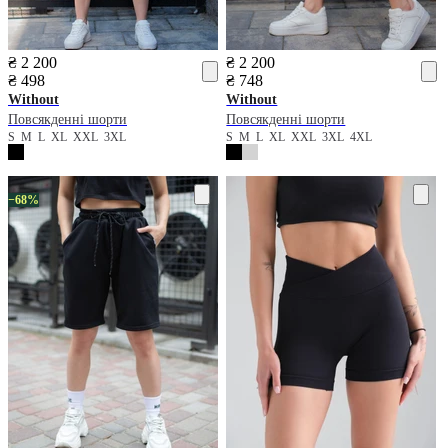
₴ 2 200
₴ 2 200
₴ 498
₴ 748
Without
Without
Повсякденні шорти
Повсякденні шорти
S
M
L
XL
XXL
3XL
S
M
L
XL
XXL
3XL
4XL
−68%