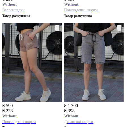
Without
Without
Велосипедки
Повсякденні шорти
Товар розкуплено
Товар розкуплено
₴ 599
₴ 1 300
₴ 278
₴ 398
Without
Without
Повсякденні шорти
Джинсові шорти