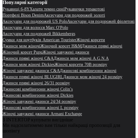
Популярні категорії
Рукавиці 6-8Y
Халати темно сині
Рукавички теракотові
Портфелі Bison Denim
Аксесуари для подорожей золоті
Аксесуари для подорожей US Polo
Аксесуари для подорожей фіолетові
Аксесуари для волосся Marc O'Polo
Аксесуари для подорожей Bikkembergs
Сумки для ноутбуків American Tourister
Жіночі корсети
Джинси мом жіночі
Жіночий корсет H&M
Джинси прямі жіночі
Жіночий корсет Pupu
Жіночі завужені джинси
Джинси прямі жіночі C&A
Джинси мом жіночі A.G.N.A
Джинси мом жіночі Dickies
Жіночі корсети 70B розміру
Жіночі завужені джинси C&A
Джинсові комбінезони жіночі
Джинси прямі жіночі BLUGIRL
Джинси мом жіночі 24 розміру
Джинси прямі жіночі 26/31 розміру
Джинсові комбінезони жіночі Colin’s
Джинсові комбінезони жіночі Dickies
Жіночі завужені джинси 24/34 розміру
Джинсові комбінезони жіночі L розміру
Жіночі завужені джинси Armani Exchange
З INTERTOP купувати вигідніше
Ми надсилатимемо вам тільки найкращі пропозиції для
шопінгу