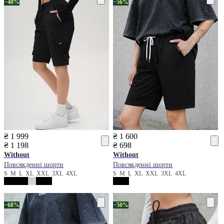
−40%
−56%
₴ 1 999
₴ 1 600
₴ 1 198
₴ 698
Without
Without
Повсякденні шорти
Повсякденні шорти
S
M
L
XL
XXL
3XL
4XL
S
M
L
XL
XXL
3XL
4XL
−68%
−50%