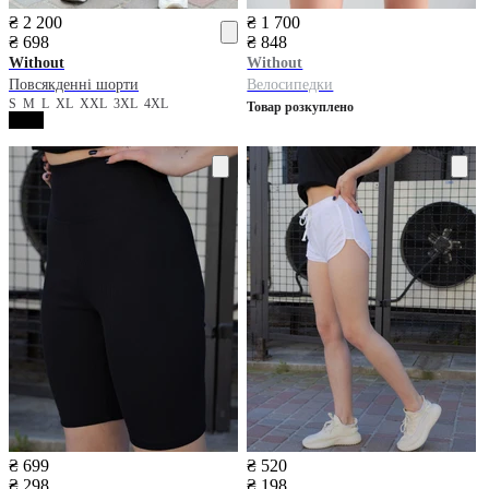
₴ 2 200
₴ 1 700
₴ 698
₴ 848
Without
Without
Повсякденні шорти
Велосипедки
S
M
L
XL
XXL
3XL
4XL
Товар розкуплено
₴ 699
₴ 520
₴ 298
₴ 198