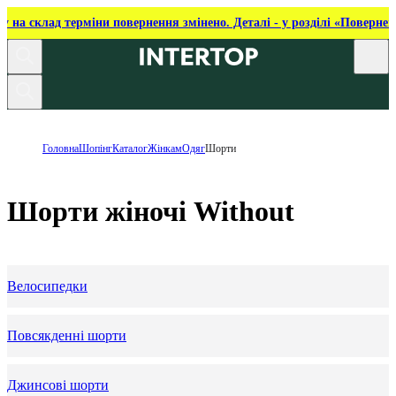
ку на склад терміни повернення змінено. Деталі - у розділі «Повернен
Головна
Шопінг
Каталог
Жінкам
Одяг
Шорти
Шорти жіночі Without
Велосипедки
Повсякденні шорти
Джинсові шорти