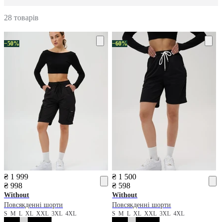
28 товарів
−50%
−60%
₴ 1 999
₴ 1 500
₴ 998
₴ 598
Without
Without
Повсякденні шорти
Повсякденні шорти
S
M
L
XL
XXL
3XL
4XL
S
M
L
XL
XXL
3XL
4XL