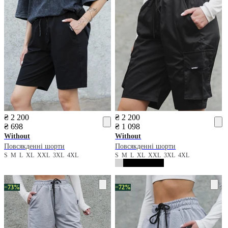
₴ 2 200
₴ 2 200
₴ 698
₴ 1 098
Without
Without
Повсякденні шорти
Повсякденні шорти
S
M
L
XL
XXL
3XL
4XL
S
M
L
XL
XXL
3XL
4XL
−73%
−72%