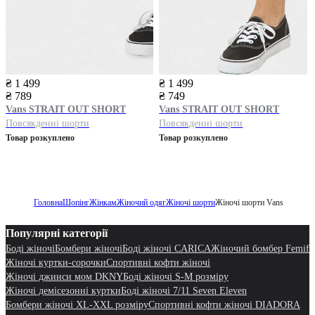
₴ 1 499
₴ 1 499
₴ 789
₴ 749
Vans
STRAIT OUT SHORT
Vans
STRAIT OUT SHORT
Повсякденні шорти
Повсякденні шорти
Товар розкуплено
Товар розкуплено
Головна
Шопінг
Жінкам
Жіночий одяг
Жіночі шорти
Жіночі шорти Vans
Популярні категорії
Боді жіночі
Бомбери жіночі
Боді жіночі CARICA
Жіночий бомбер Femif
Жіночі куртки-сорочки
Cпортивні кофти жіночі
Жіночі джинси мом DKNY
Боді жіночі S-M розміру
Жіночі демісезонні куртки
Боді жіночі 7/11 Seven Eleven
Бомбери жіночі XL-XXL розміру
Cпортивні кофти жіночі DIADORA