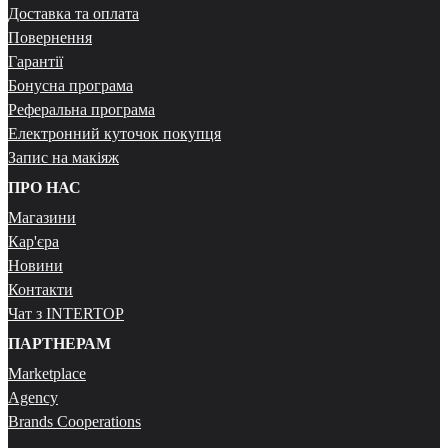
Доставка та оплата
Повернення
Гарантії
Бонусна програма
Реферальна програма
Електронний куточок покупця
Запис на макіяж
ПРО НАС
Магазини
Кар'єра
Новини
Контакти
Чат з INTERTOP
ПАРТНЕРАМ
Marketplace
Agency
Brands Cooperations