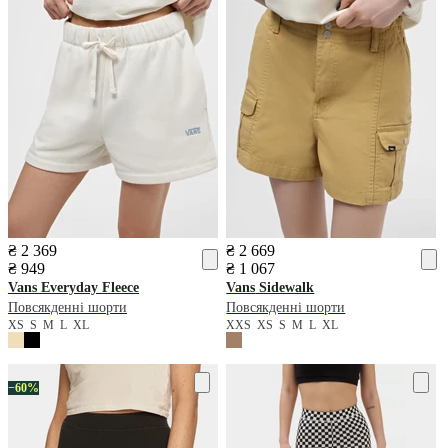
₴ 2 369
₴ 2 669
₴ 949
₴ 1 067
Vans
Everyday Fleece
Vans
Sidewalk
Повсякденні шорти
Повсякденні шорти
XS
S
M
L
XL
XXS
XS
S
M
L
XL
−60%