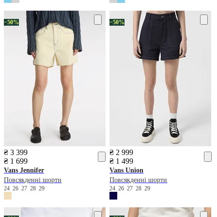
−50%
−50%
₴ 3 399
₴ 2 999
₴ 1 699
₴ 1 499
Vans
Jennifer
Vans
Union
Повсякденні шорти
Повсякденні шорти
24
26
27
28
29
24
26
27
28
29