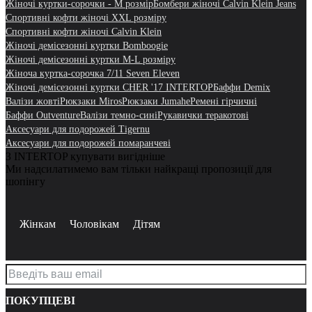
Жіночі куртки-сорочки - M розмір
Бомбери жіночі Calvin Klein Jeans
Cпортивні кофти жіночі XXL розміру
Cпортивні кофти жіночі Calvin Klein
Жіночі демісезонні куртки Bomboogie
Жіночі демісезонні куртки M-L розміру
Жіноча куртка-сорочка 7/11 Seven Eleven
Жіночі демісезонні куртки CHER '17 INTERTOP
Баффи Demix
Валізи жовті
Рюкзаки Miros
Рюкзаки Jumahe
Ремені гірчичні
Баффи Outventure
Валізи темно-сині
Рукавички теракотові
Аксесуари для подорожей Tigernu
Аксесуари для подорожей помаранчеві
З INTERTOP купувати вигідніше
Ми надсилатимемо вам тільки найкращі пропозиції для
шопінгу
Жінкам
Чоловікам
Дітям
ПОКУПЦЕВІ