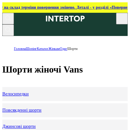
ку на склад терміни повернення змінено. Деталі - у розділі «Повернен
Головна
Шопінг
Каталог
Жінкам
Одяг
Шорти
Шорти жіночі Vans
Велосипедки
Повсякденні шорти
Джинсові шорти