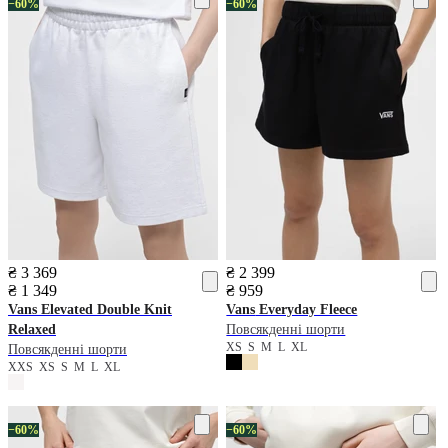
−60%
−60%
₴ 3 369
₴ 2 399
₴ 1 349
₴ 959
Vans
Elevated Double Knit
Vans
Everyday Fleece
Relaxed
Повсякденні шорти
XS
S
M
L
XL
Повсякденні шорти
XXS
XS
S
M
L
XL
−60%
−60%