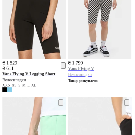
₴ 1 529
₴ 1 799
₴ 611
Vans
Flying V
Vans
Flying V Legging Short
Велосипедки
Велосипедки
Товар розкуплено
XXS
XS
S
M
L
XL