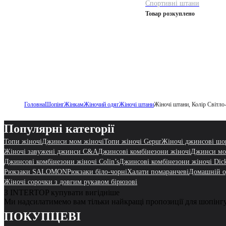
Спортивні штани
Товар розкуплено
Головна
Шопінг
Жінкам
Жіночий одяг
Жіночі штани
Жіночі штани, Колір Світло
Популярні категорії
Топи жіночі
Джинси мом жіночі
Топи жіночі Gepur
Жіночі джинсові шо
Жіночі завужені джинси C&A
Джинсові комбінезони жіночі
Джинси мом
Джинсові комбінезони жіночі Colin’s
Джинсові комбінезони жіночі Dick
Рюкзаки SALOMON
Рюкзаки біло-чорні
Халати помаранчеві
Домашній од
Жіночі сорочки з довгим рукавом бірюзові
З INTERTOP купувати вигідніше
Ми надсилатимемо вам тільки найкращі пропозиції для шопінг
ПОКУПЦЕВІ