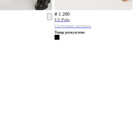
₴ 1 200
US Polo
Спортивні леггінси
Товар розкуплено