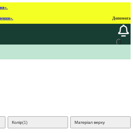
ня».
нення».
Допомога
Колір
(1)
Матеріал верху