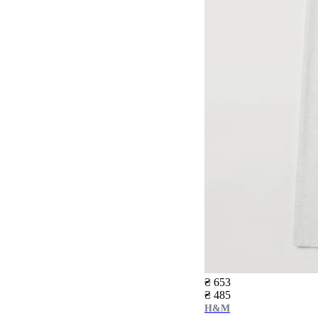
₴ 653
₴ 485
H&M