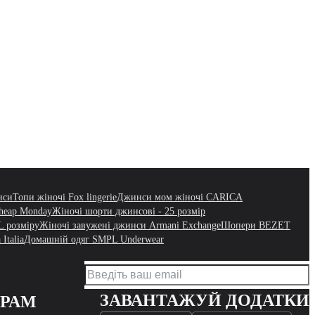
нси
Топи жіночі Fox lingerie
Джинси мом жіночі CARICA
heap Monday
Жіночі шорти джинсові - 25 розмір
L розміру
Жіночі завужені джинси Armani Exchange
Шопери BEZET
Italia
Домашній одяг SMPL Underwear
ЗАВАНТАЖУЙ ДОДАТКИ
ЕРАМ