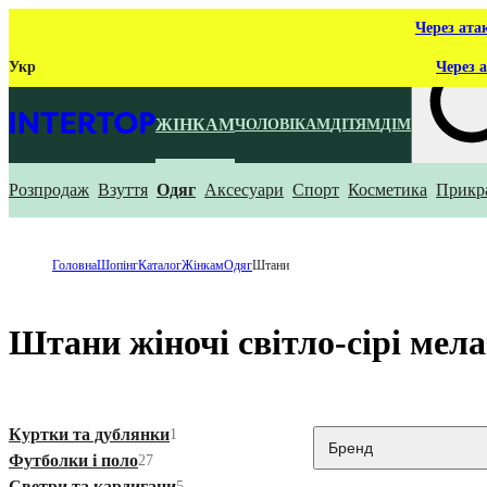
Через ата
Укр
Через а
ЖІНКАМ
ЧОЛОВІКАМ
ДІТЯМ
ДІМ
Розпродаж
Взуття
Одяг
Аксесуари
Спорт
Косметика
Прикр
Що ти ш
Головна
Шопінг
Каталог
Жінкам
Одяг
Штани
Штани жіночі світло-сірі мел
Куртки та дублянки
1
Бренд
Футболки і поло
27
Светри та кардигани
5