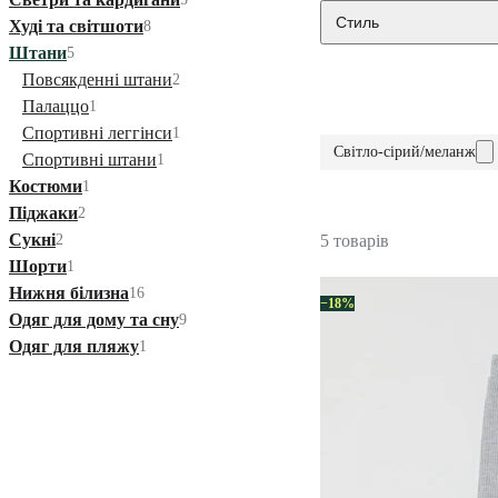
Стиль
Худі та світшоти
8
Штани
5
Повсякденні штани
2
Палаццо
1
Спортивні леггінси
1
Світло-сірий/меланж
Спортивні штани
1
Костюми
1
Піджаки
2
Сукні
2
5 товарів
Шорти
1
Нижня білизна
16
−18%
Одяг для дому та сну
9
Одяг для пляжу
1