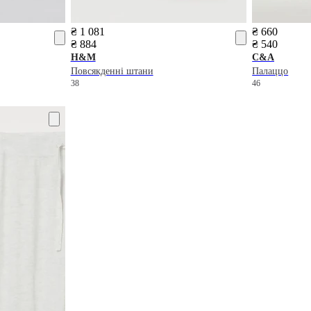
₴ 1 081
₴ 660
₴ 884
₴ 540
H&M
C&A
Повсякденні штани
Палаццо
38
46