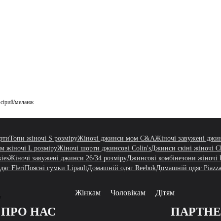
-сірий/меланж
рти
Топи жіночі S розміру
Жіночі джинси мом C&A
Жіночі завужені джи
 жіночі L розміру
Жіночі шорти джинсові Colin's
Джинси скіні жіночі C
ies
Жіночі завужені джинси 26/34 розміру
Джинсові комбінезони жіночі 
яг Fleri
Поясні сумки Lipault
Домашній одяг Reebok
Домашній одяг Piazza 
Жінкам
Чоловікам
Дітям
у
ПРО НАС
ПАРТН