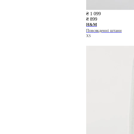
₴ 1 099
₴ 899
H&M
Повсякденні штани
XS