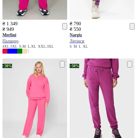
₴ 1 349
₴ 790
₴ 949
₴ 550
Merlini
Nargiz
Палаццо
Легінси
4XL-5XL
S-M
L-XL
XXL-3XL
S
M
L
XL
3
−50%
−50%