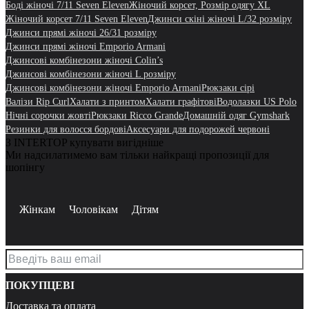
Боді жіночі 7/11 Seven Eleven
Жіночий корсет, Розмір одягу XL
Жіночий корсет 7/11 Seven Eleven
Джинси скіні жіночі L/32 розміру
Джинси прямі жіночі 26/31 розміру
Джинси прямі жіночі Emporio Armani
Джинсові комбінезони жіночі Colin’s
Джинсові комбінезони жіночі L розміру
Джинсові комбінезони жіночі Emporio Armani
Рюкзаки сірі
Валізи Rip Curl
Халати з принтом
Халати графітові
Водолазки US Polo
Нічні сорочки жовті
Рюкзаки Ricco Grande
Домашній одяг Gymshark
Резинки для волосся бордові
Аксесуари для подорожей червоні
З INTERTOP купувати вигідніше
Ми надсилатимемо вам тільки найкращі пропозиції для
шопінгу
Жінкам
Чоловікам
Дітям
ПОКУПЦЕВІ
Доставка та оплата