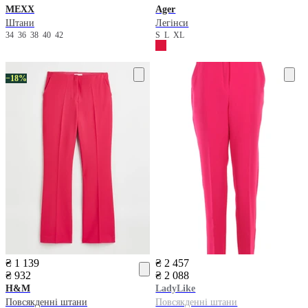
MEXX
Ager
Штани
Легінси
34
36
38
40
42
S
L
XL
−18%
₴ 1 139
₴ 2 457
₴ 932
₴ 2 088
H&M
LadyLike
Повсякденні штани
Повсякденні штани