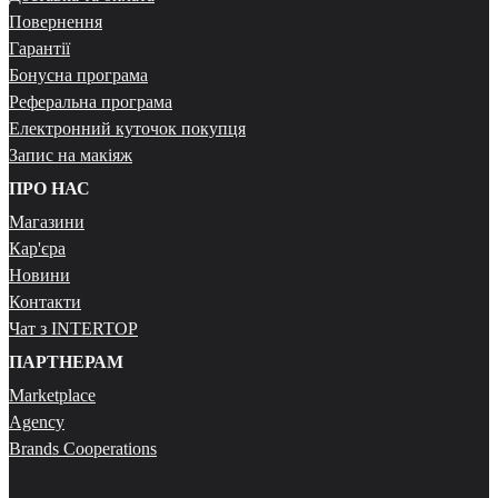
Повернення
Гарантії
Бонусна програма
Реферальна програма
Електронний куточок покупця
Запис на макіяж
ПРО НАС
Магазини
Кар'єра
Новини
Контакти
Чат з INTERTOP
ПАРТНЕРАМ
Marketplace
Agency
Brands Cooperations