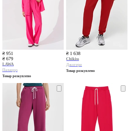
₴ 951
₴ 1 638
₴ 679
Chikiss
LAWA
Джогери
Палаццо
Товар розкуплено
Товар розкуплено