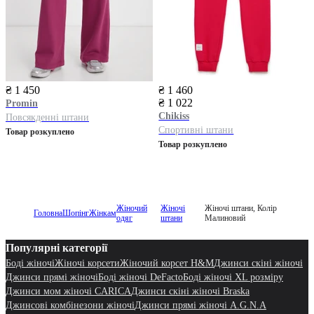
₴ 1 450
₴ 1 460
₴ 1 022
Promin
Chikiss
Повсякденні штани
Спортивні штани
Товар розкуплено
Товар розкуплено
Жіночий
Жіночі
Жіночі штани, Колір
Головна
Шопінг
Жінкам
одяг
штани
Малиновий
Популярні категорії
Боді жіночі
Жіночі корсети
Жіночий корсет H&M
Джинси скіні жіночі
Джинси прямі жіночі
Боді жіночі DeFacto
Боді жіночі XL розміру
Джинси мом жіночі CARICA
Джинси скіні жіночі Braska
Джинсові комбінезони жіночі
Джинси прямі жіночі A.G.N.A