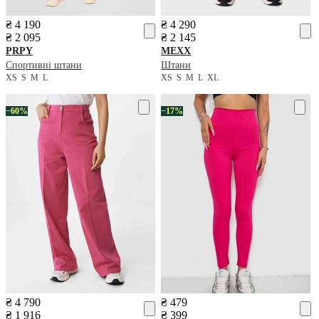
₴ 4 190
₴ 4 290
₴ 2 095
₴ 2 145
PRPY
MEXX
Спортивні штани
Штани
XS
S
M
L
XS
S
M
L
XL
−60%
−17%
₴ 4 790
₴ 479
₴ 1 916
₴ 399