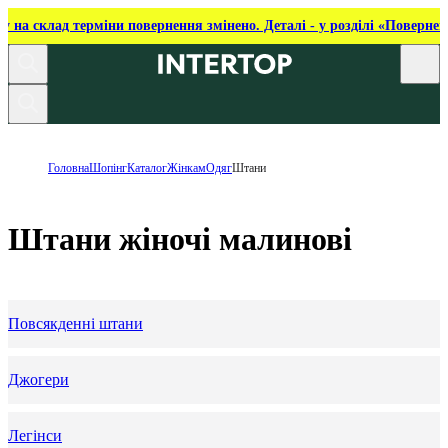
ку на склад терміни повернення змінено. Деталі - у розділі «Повернен
Головна
Шопінг
Каталог
Жінкам
Одяг
Штани
Штани жіночі малинові
Повсякденні штани
Джогери
Легінси