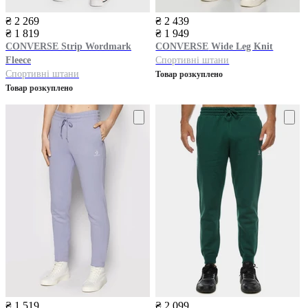
₴ 2 269
₴ 2 439
₴ 1 819
₴ 1 949
CONVERSE
Strip Wordmark
CONVERSE
Wide Leg Knit
Fleece
Спортивні штани
Спортивні штани
Товар розкуплено
Товар розкуплено
₴ 1 519
₴ 2 099