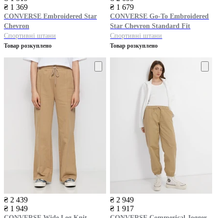
₴ 1 369
₴ 1 679
CONVERSE
Embroidered Star
CONVERSE
Go-To Embroidered
Chevron
Star Chevron Standard Fit
Спортивні штани
Спортивні штани
Товар розкуплено
Товар розкуплено
₴ 2 439
₴ 2 949
₴ 1 949
₴ 1 917
CONVERSE
Wide Leg Knit
CONVERSE
Commerical Jogger