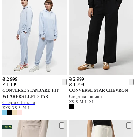
₴ 2 999
₴ 2 999
₴ 1 199
₴ 1 799
CONVERSE
STANDARD FIT
CONVERSE
STAR CHEVRON
WEARERS LEFT STAR
Спортивні штани
XS
S
M
L
XL
Спортивні штани
XXS
XS
S
M
L
−48%