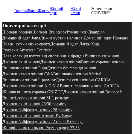
Жіночий
Жіночі
Жіночі штани
Головна
Шопінг
Жінкам
одяг
штани
CONVERSE
Популярні категорії
Шопери бордові
Шопери Braintropy
Рукавички Champion
Домашній одяг Joma
Лижні куртки малинові
Домашній одяг Прованс
Поясні сумки синьо-жовті
Домашній одяг Легка Хода
Рюкзаки American Tourister
Нова колекція взуття від спортивних брендів
Вишиванки жіночі
Джинси скіні жіночі
Джинси кльош жіночі
Вишиті сорочки жіночі
Вишиванки жіночі Pupu
Джинси бойфренди жіночі
Джинси кльош жіночі C&A
Вишиванки жіночі Maritel
Вишиванки жіночі L розміру
Джинси скіні жіночі CARICA
Джинси кльош жіночі A.G.N.A
Вишиті сорочки жіночі CARICA
Жіноча вишита сорочка GNIZDO
Джинси кльош жіночі Beatrice.b
Вишиті сорочки жіночі M-L розміру
Джинси скіні жіночі 26/30 розміру
Джинси бойфренди жіночі 28 розміру
Джинси скіні жіночі Armani Exchange
Джинси бойфренди жіночі Armani Exchange
Жіночі джинси кльош, Розмір одягу 27/33
З INTERTOP купувати вигідніше