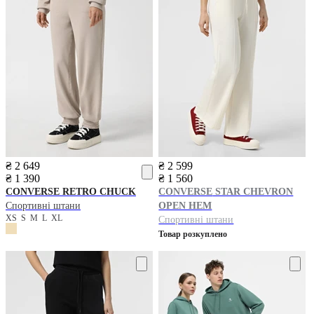
₴ 2 649
₴ 2 599
₴ 1 390
₴ 1 560
CONVERSE
RETRO CHUCK
CONVERSE
STAR CHEVRON
Спортивні штани
OPEN HEM
XS
S
M
L
XL
Спортивні штани
Товар розкуплено