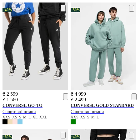
−40%
−50%
₴ 2 599
₴ 4 999
₴ 1 560
₴ 2 499
CONVERSE
GO-TO
CONVERSE
GOLD STANDARD
Спортивні штани
Спортивні штани
XXS
XS
S
M
L
XL
XXL
XXS
XS
S
M
L
−60%
−40%