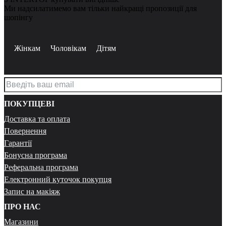
Ми надсилатимемо вам тільки найкращі пропозиції для
шопінгу
Жінкам
Чоловікам
Дітям
ПОКУПЦЕВІ
Доставка та оплата
Повернення
Гарантії
Бонусна програма
Реферальна програма
Електронний куточок покупця
Запис на макіяж
ПРО НАС
Магазини