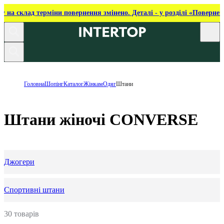
ку на склад терміни повернення змінено. Деталі - у розділі «Повернен
Головна
Шопінг
Каталог
Жінкам
Одяг
Штани
Штани жіночі CONVERSE
Джогери
Спортивні штани
30 товарів