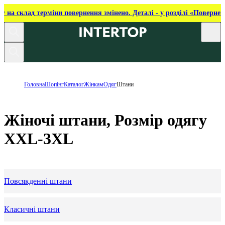
ку на склад терміни повернення змінено. Деталі - у розділі «Повернен
Головна
Шопінг
Каталог
Жінкам
Одяг
Штани
Жіночі штани, Розмір одягу
XXL-3XL
Повсякденні штани
Класичні штани