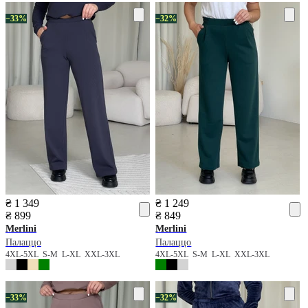
−33%
−32%
₴ 1 349
₴ 1 249
₴ 899
₴ 849
Merlini
Merlini
Палаццо
Палаццо
4XL-5XL
S-M
L-XL
XXL-3XL
4XL-5XL
S-M
L-XL
XXL-3XL
−33%
−32%