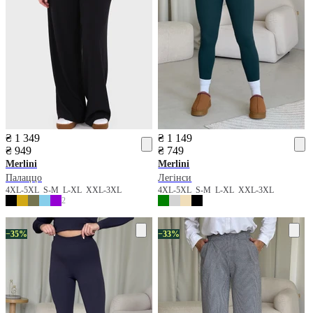
₴ 1 349
₴ 1 149
₴ 949
₴ 749
Merlini
Merlini
Палаццо
Легінси
4XL-5XL
S-M
L-XL
XXL-3XL
4XL-5XL
S-M
L-XL
XXL-3XL
2
−35%
−33%