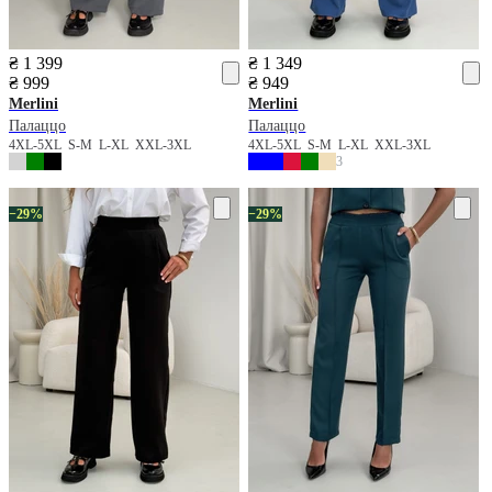
₴ 1 399
₴ 1 349
₴ 999
₴ 949
Merlini
Merlini
Палаццо
Палаццо
4XL-5XL
S-M
L-XL
XXL-3XL
4XL-5XL
S-M
L-XL
XXL-3XL
3
−29%
−29%