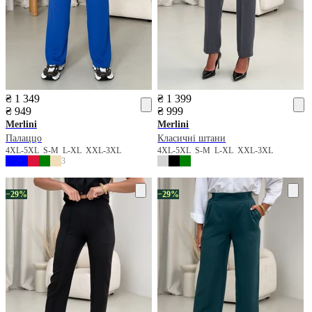
₴ 1 349
₴ 1 399
₴ 949
₴ 999
Merlini
Merlini
Палаццо
Класичні штани
4XL-5XL
S-M
L-XL
XXL-3XL
4XL-5XL
S-M
L-XL
XXL-3XL
3
−29%
−29%