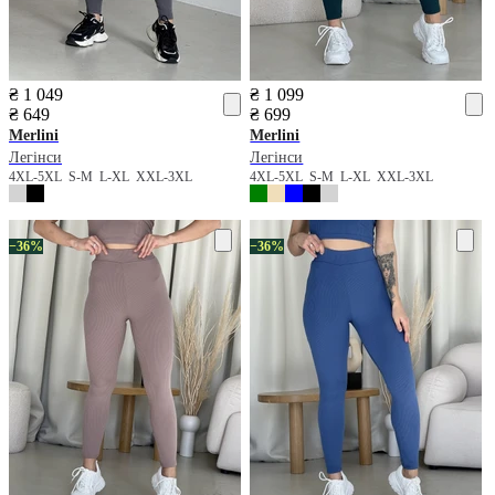
₴ 1 049
₴ 1 099
₴ 649
₴ 699
Merlini
Merlini
Легінси
Легінси
4XL-5XL
S-M
L-XL
XXL-3XL
4XL-5XL
S-M
L-XL
XXL-3XL
−36%
−36%