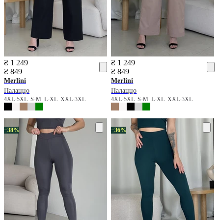
₴ 1 249
₴ 1 249
₴ 849
₴ 849
Merlini
Merlini
Палаццо
Палаццо
4XL-5XL
S-M
L-XL
XXL-3XL
4XL-5XL
S-M
L-XL
XXL-3XL
−38%
−36%