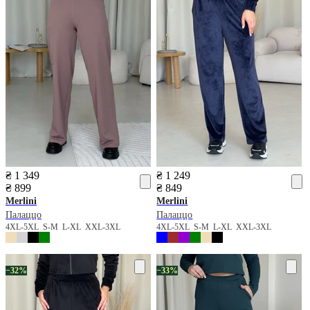
₴ 1 349
₴ 1 249
₴ 899
₴ 849
Merlini
Merlini
Палаццо
Палаццо
4XL-5XL
S-M
L-XL
XXL-3XL
4XL-5XL
S-M
L-XL
XXL-3XL
−32%
−33%