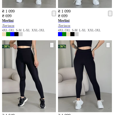
₴ 1 099
₴ 1 099
₴ 699
₴ 699
Merlini
Merlini
Легінси
Легінси
4XL-5XL
S-M
L-XL
XXL-3XL
4XL-5XL
S-M
L-XL
XXL-3XL
−38%
−36%