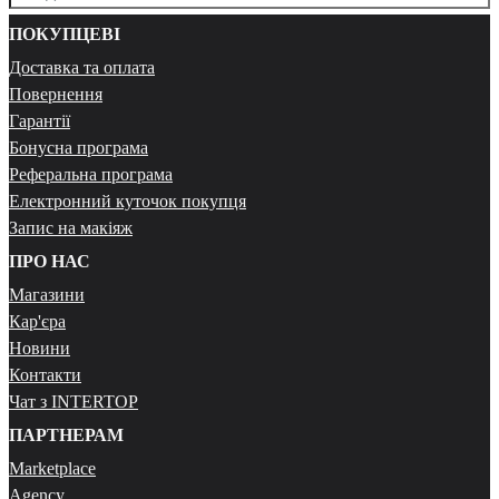
ПОКУПЦЕВІ
Доставка та оплата
Повернення
Гарантії
Бонусна програма
Реферальна програма
Електронний куточок покупця
Запис на макіяж
ПРО НАС
Магазини
Кар'єра
Новини
Контакти
Чат з INTERTOP
ПАРТНЕРАМ
Marketplace
Agency