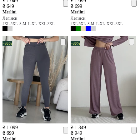
₴ 1 049
₴ 1 099
₴ 649
₴ 699
Merlini
Merlini
Легінси
Легінси
4XL-5XL
S-M
L-XL
XXL-3XL
4XL-5XL
S-M
L-XL
XXL-3XL
−36%
−30%
₴ 1 099
₴ 1 349
₴ 699
₴ 949
Merlini
Merlini