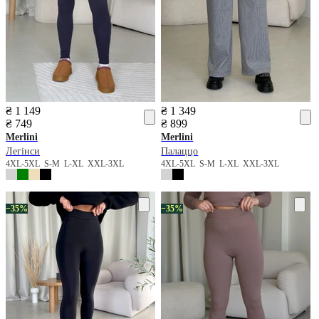
₴ 1 149
₴ 1 349
₴ 749
₴ 899
Merlini
Merlini
Легінси
Палаццо
4XL-5XL
S-M
L-XL
XXL-3XL
4XL-5XL
S-M
L-XL
XXL-3XL
−35%
−35%