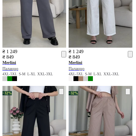
₴ 1 249
₴ 1 249
₴ 849
₴ 849
Merlini
Merlini
Палаццо
Палаццо
4XL-5XL
S-M
L-XL
XXL-3XL
4XL-5XL
S-M
L-XL
XXL-3XL
−32%
−32%