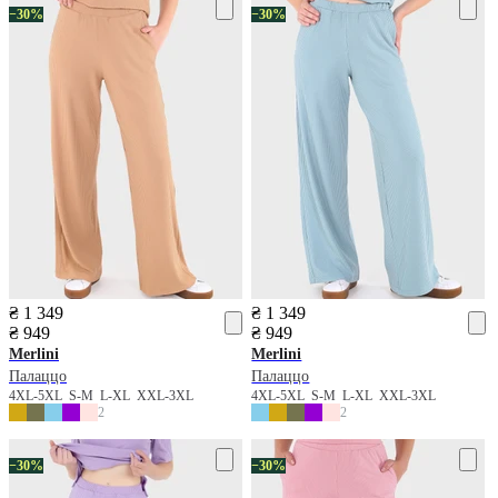
−30%
−30%
₴ 1 349
₴ 1 349
₴ 949
₴ 949
Merlini
Merlini
Палаццо
Палаццо
4XL-5XL
S-M
L-XL
XXL-3XL
4XL-5XL
S-M
L-XL
XXL-3XL
2
2
−30%
−30%