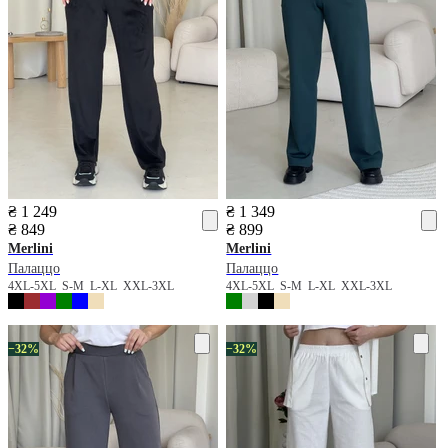
₴ 1 249
₴ 1 349
₴ 849
₴ 899
Merlini
Merlini
Палаццо
Палаццо
4XL-5XL
S-M
L-XL
XXL-3XL
4XL-5XL
S-M
L-XL
XXL-3XL
−32%
−32%