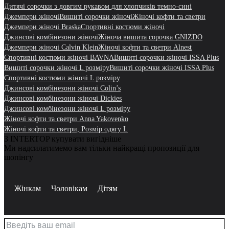
Дитячі сорочки з довгим рукавом для хлопчиків темно-сині
Джемпери жіночі
Вишиті сорочки жіночі
Жіночі кофти та светри
Джемпери жіночі Braska
Спортивні костюми жіночі
Джинсові комбінезони жіночі
Жіноча вишита сорочка GNIZDO
Джемпери жіночі Calvin Klein
Жіночі кофти та светри Alnest
Спортивні костюми жіночі BAVNA
Вишиті сорочки жіночі ISSA Plus
Вишиті сорочки жіночі L розміру
Вишиті сорочки жіночі ISSA Plus
Спортивні костюми жіночі L розміру
Джинсові комбінезони жіночі Colin’s
Джинсові комбінезони жіночі Dickies
Джинсові комбінезони жіночі L розміру
Жіночі кофти та светри Anna Yakovenko
Жіночі кофти та светри, Розмір одягу L
З INTERTOP купувати вигідніше
Ми надсилатимемо вам тільки найкращі пропозиції для
шопінгу
Жінкам
Чоловікам
Дітям