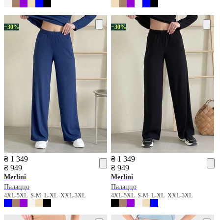
−30%
−30%
₴ 1 349
₴ 1 349
₴ 949
₴ 949
Merlini
Merlini
Палаццо
Палаццо
4XL-5XL
S-M
L-XL
XXL-3XL
4XL-5XL
S-M
L-XL
XXL-3XL