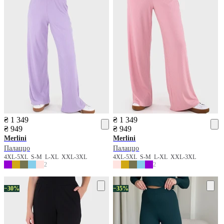
₴ 1 349
₴ 1 349
₴ 949
₴ 949
Merlini
Merlini
Палаццо
Палаццо
4XL-5XL
S-M
L-XL
XXL-3XL
4XL-5XL
S-M
L-XL
XXL-3XL
2
2
−30%
−35%