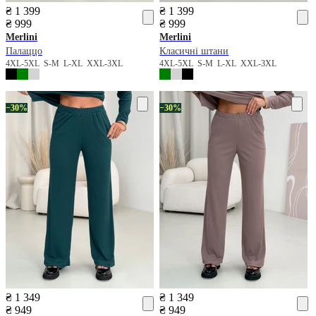
₴ 1 399
₴ 1 399
₴ 999
₴ 999
Merlini
Merlini
Палаццо
Класичні штани
4XL-5XL
S-M
L-XL
XXL-3XL
4XL-5XL
S-M
L-XL
XXL-3XL
−30%
−30%
₴ 1 349
₴ 1 349
₴ 949
₴ 949