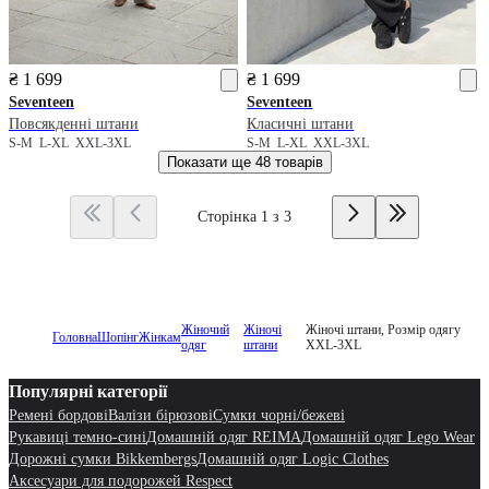
₴ 1 699
₴ 1 699
Seventeen
Seventeen
Повсякденні штани
Класичні штани
S-M
L-XL
XXL-3XL
S-M
L-XL
XXL-3XL
Показати ще
48 товарів
Сторінка 1 з 3
Жіночий
Жіночі
Жіночі штани, Розмір одягу
Головна
Шопінг
Жінкам
одяг
штани
XXL-3XL
Популярні категорії
Ремені бордові
Валізи бірюзові
Сумки чорні/бежеві
Рукавиці темно-сині
Домашній одяг REIMA
Домашній одяг Lego Wear
Дорожні сумки Bikkembergs
Домашній одяг Logic Clothes
Аксесуари для подорожей Respect