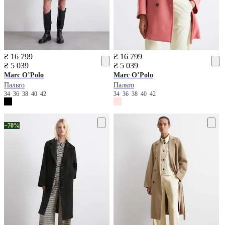
₴ 16 799
₴ 16 799
₴ 5 039
₴ 5 039
Marc O’Polo
Marc O’Polo
Пальто
Пальто
34
36
38
40
42
34
36
38
40
42
−70%