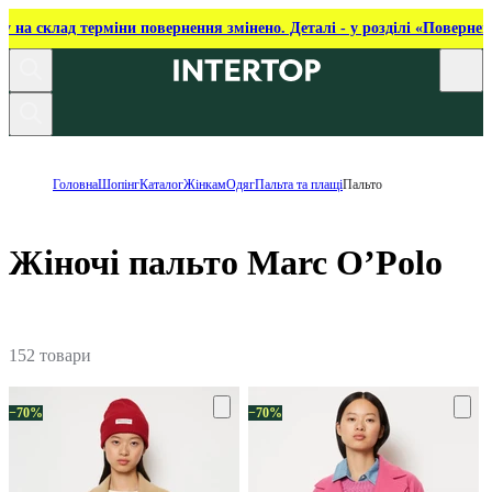
ку на склад терміни повернення змінено. Деталі - у розділі «Повернен
Головна
Шопінг
Каталог
Жінкам
Одяг
Пальта та плащі
Пальто
Жіночі пальто Marc O’Polo
152 товари
−70%
−70%