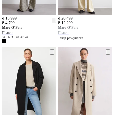
₴ 15 999
₴ 20 499
₴ 4 799
₴ 12 299
Marc O’Polo
Marc O’Polo
Пальто
Пальто
34
36
38
40
42
44
Товар розкуплено