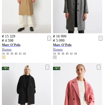
₴ 15 329
₴ 16 999
₴ 4 598
₴ 5 099
Marc O’Polo
Marc O’Polo
Пальто
Пальто
34
36
38
40
42
44
34
36
38
40
42
44
−70%
−70%