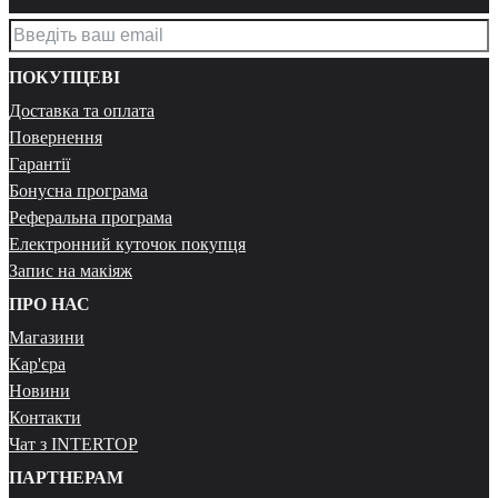
ПОКУПЦЕВІ
Доставка та оплата
Повернення
Гарантії
Бонусна програма
Реферальна програма
Електронний куточок покупця
Запис на макіяж
ПРО НАС
Магазини
Кар'єра
Новини
Контакти
Чат з INTERTOP
ПАРТНЕРАМ