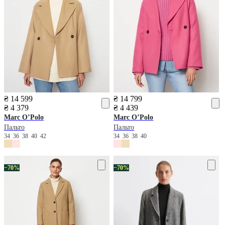
₴ 14 599
₴ 14 799
₴ 4 379
₴ 4 439
Marc O’Polo
Marc O’Polo
Пальто
Пальто
34
36
38
40
42
34
36
38
40
−70%
−70%