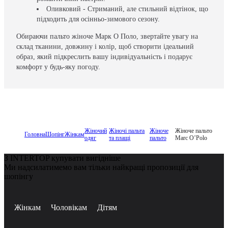
Оливковий - Стриманий, але стильний відтінок, що
підходить для осінньо-зимового сезону.
Обираючи пальто жіноче Марк О Поло, звертайте увагу на
склад тканини, довжину і колір, щоб створити ідеальний
образ, який підкреслить вашу індивідуальність і подарує
комфорт у будь-яку погоду.
Жіночий
Жіночі пальта
Жіноче
Жіноче пальто
Головна
Шопінг
Жінкам
одяг
та плащі
пальто
Marc O’Polo
З INTERTOP купувати вигідніше
Ми надсилатимемо вам тільки найкращі пропозиції для
шопінгу
Жінкам
Чоловікам
Дітям