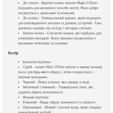
До стегон - Коротке пальто жіноче Марк О Поло
підходить для активного способу життя. Воно добре
поєднується з джинсами та штанами.
До коліна - Універсальний варіант, який підходить
для повсякденного носіння та ділових зустрічей. Така
довжина захищає від холоду і виглядає стильно.
Нижче коліна - Елегантні моделі, які підійдуть для
особливих випадків. Вони ідеально поєднуються з
високими чобітками та сукнями.
Колір
Класичні відтінки:
Сірий - пальто Marc O'Polo жіноче в такому кольорі
пасує для будь-якого образу і легко поєднується з
іншими кольорами.
Чорний - Вічна класика, яка завжди в моді.
Молочний і бежевий - Універсальні тони, які
додають образу витонченості.
Яскраві відтінки:
Рожевий - Надає образу жіночності та свіжості.
Персиковий - М'який і теплий колір, який створює
романтичний настрій.