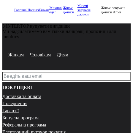
Жіночі
Жіночий
Жіночі
Жіночі завужені
Головна
Шопінг
Жінкам
завужені
одяг
джинси
джинси Arber
джинси
З INTERTOP купувати вигідніше
Ми надсилатимемо вам тільки найкращі пропозиції для
шопінгу
Жінкам
Чоловікам
Дітям
ПОКУПЦЕВІ
Доставка та оплата
Повернення
Гарантії
Бонусна програма
Реферальна програма
Електронний куточок покупця