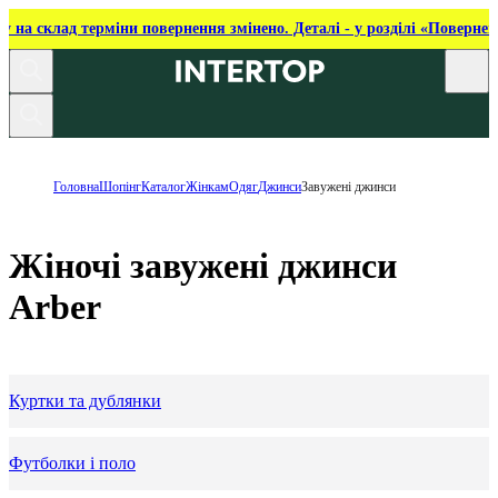
ку на склад терміни повернення змінено. Деталі - у розділі «Повернен
Головна
Шопінг
Каталог
Жінкам
Одяг
Джинси
Завужені джинси
Жіночі завужені джинси
Arber
Куртки та дублянки
Футболки і поло