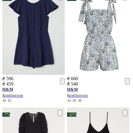
₴ 596
₴ 660
₴ 459
₴ 540
H&M
H&M
Комбінезон
Комбінезон
36
42
34
36
38
−7%
−22%