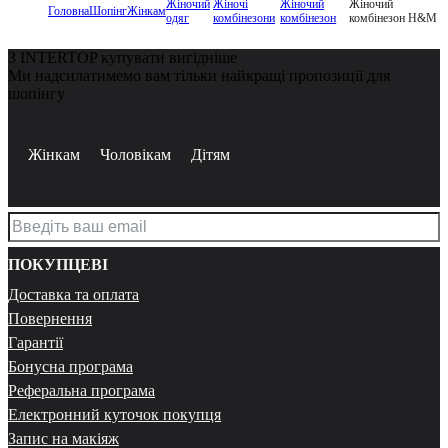
Жіночий
Жіночі
Жіночий
Жіночий
Головна
Шопінг
Жінкам
одяг
комбінезони
комбінезон
комбінезон H&M
З INTERTOP купувати вигідніше
Ми надсилатимемо вам тільки найкращі пропозиції для
шопінгу
Жінкам
Чоловікам
Дітям
ПОКУПЦЕВІ
Доставка та оплата
Повернення
Гарантії
Бонусна програма
Реферальна програма
Електронний куточок покупця
Запис на макіяж