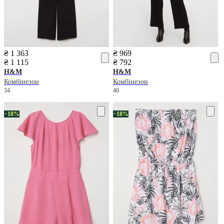
₴ 1 363
₴ 969
₴ 1 115
₴ 792
H&M
H&M
Комбінезон
Комбінезон
34
40
−18%
−18%