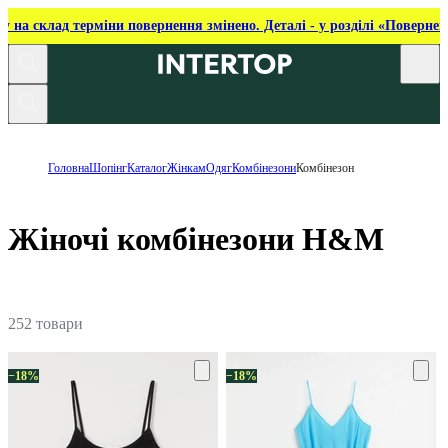
ку на склад терміни повернення змінено. Деталі - у розділі «Повернен
Головна
Шопінг
Каталог
Жінкам
Одяг
Комбінезони
Комбінезон
Жіночі комбінезони H&M
252 товари
−18%
−18%