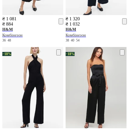
₴ 1 081
₴ 1 320
₴ 884
₴ 1 032
H&M
H&M
Комбінезон
Комбінезон
36
48
38
40
54
−18%
−18%