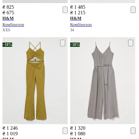
₴ 825
₴ 1 485
₴ 675
₴ 1 215
H&M
H&M
Комбінезон
Комбінезон
XXS
34
−18%
−18%
₴ 1 246
₴ 1 320
₴ 1 019
₴ 1 080