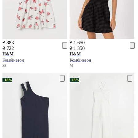
₴ 883
₴ 1 650
₴ 722
₴ 1 350
H&M
H&M
Комбінезон
Комбінезон
38
M
−18%
−18%