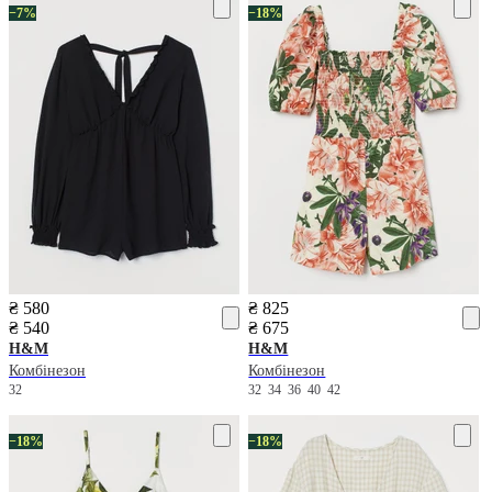
−7%
−18%
₴ 580
₴ 825
₴ 540
₴ 675
H&M
H&M
Комбінезон
Комбінезон
32
32
34
36
40
42
−18%
−18%