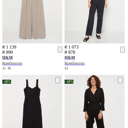
₴ 1 139
₴ 1 073
₴ 890
₴ 878
H&M
H&M
Комбінезон
Комбінезон
32
46
42
−18%
−18%