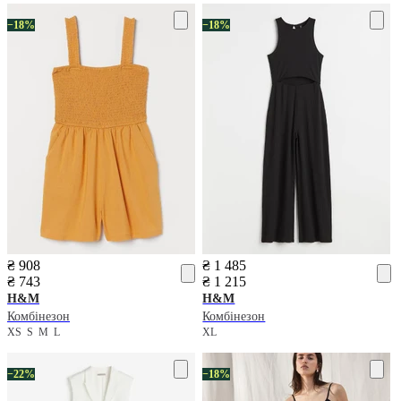
−18%
−18%
₴ 908
₴ 1 485
₴ 743
₴ 1 215
H&M
H&M
Комбінезон
Комбінезон
XS
S
M
L
XL
−22%
−18%