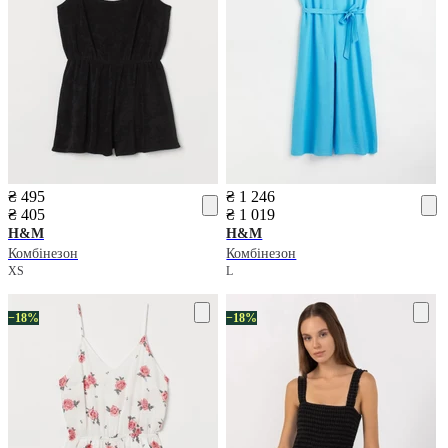
₴ 495
₴ 1 246
₴ 405
₴ 1 019
H&M
H&M
Комбінезон
Комбінезон
XS
L
−18%
−18%