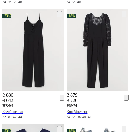
34
36
38
46
34
36
40
−23%
−18%
₴ 836
₴ 879
₴ 642
₴ 720
H&M
H&M
Комбінезон
Комбінезон
32
40
42
44
34
36
38
40
42
−23%
−18%