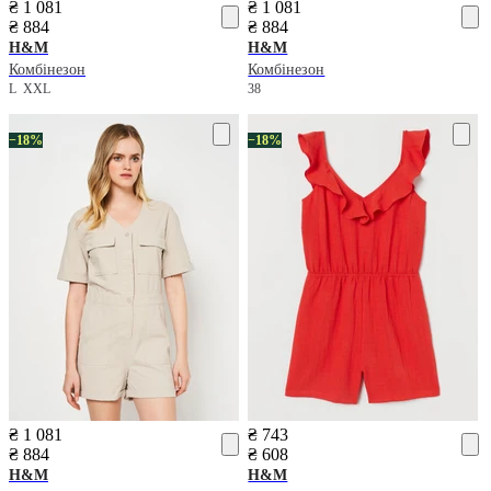
₴ 1 081
₴ 1 081
₴ 884
₴ 884
H&M
H&M
Комбінезон
Комбінезон
L
XXL
38
−18%
−18%
₴ 1 081
₴ 743
₴ 884
₴ 608
H&M
H&M