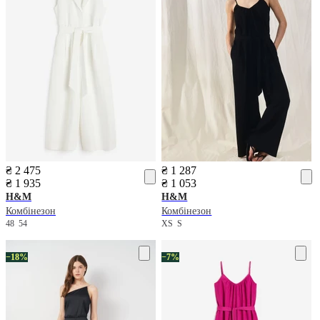
₴ 2 475
₴ 1 287
₴ 1 935
₴ 1 053
H&M
H&M
Комбінезон
Комбінезон
48
54
XS
S
−18%
−7%