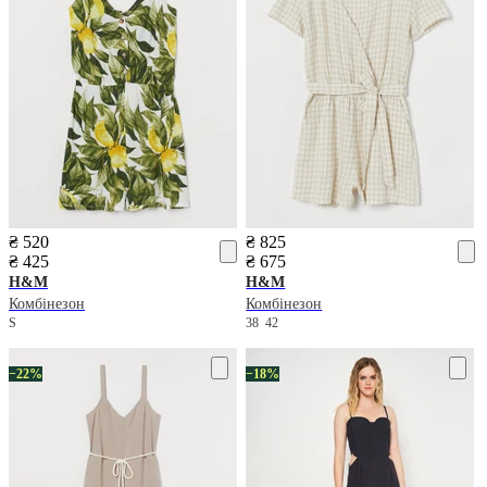
₴ 520
₴ 825
₴ 425
₴ 675
H&M
H&M
Комбінезон
Комбінезон
S
38
42
−22%
−18%