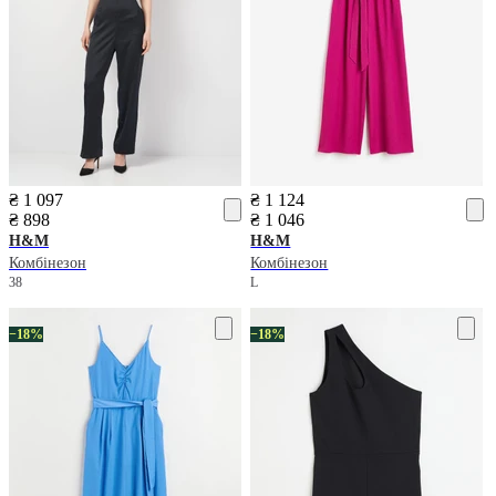
₴ 1 097
₴ 1 124
₴ 898
₴ 1 046
H&M
H&M
Комбінезон
Комбінезон
38
L
−18%
−18%