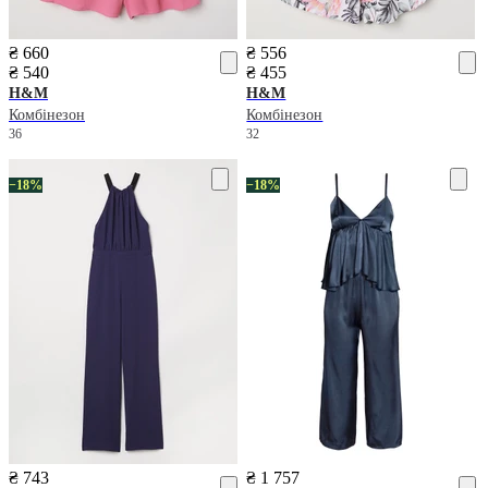
₴ 660
₴ 556
₴ 540
₴ 455
H&M
H&M
Комбінезон
Комбінезон
36
32
−18%
−18%
₴ 743
₴ 1 757