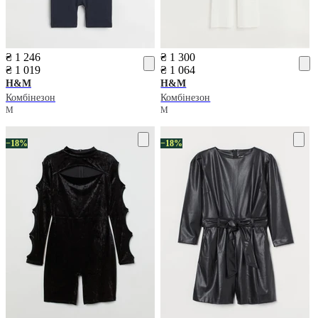
₴ 1 246
₴ 1 300
₴ 1 019
₴ 1 064
H&M
H&M
Комбінезон
Комбінезон
M
M
−18%
−18%