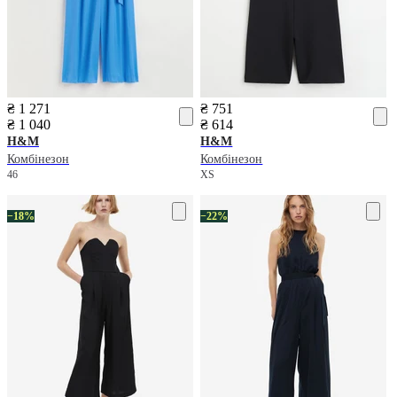
₴ 1 271
₴ 751
₴ 1 040
₴ 614
H&M
H&M
Комбінезон
Комбінезон
46
XS
−18%
−22%