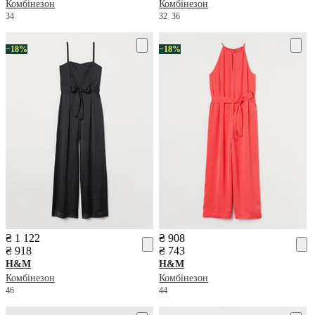
Комбінезон
Комбінезон
34
32
36
−18%
−18%
₴ 1 122
₴ 908
₴ 918
₴ 743
H&M
H&M
Комбінезон
Комбінезон
46
44