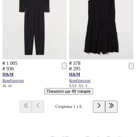
₴ 1 005
₴ 378
₴ 936
₴ 295
H&M
H&M
Комбінезон
Комбінезон
40
44
XXS
XS
S
Показати ще
48 товарів
Сторінка 1 з 6