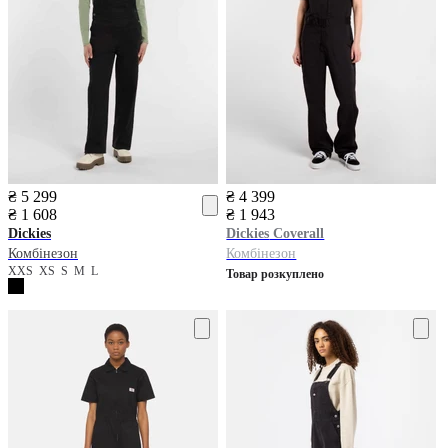
₴ 5 299
₴ 4 399
₴ 1 608
₴ 1 943
Dickies
Dickies
Coverall
Комбінезон
Комбінезон
XXS
XS
S
M
L
Товар розкуплено