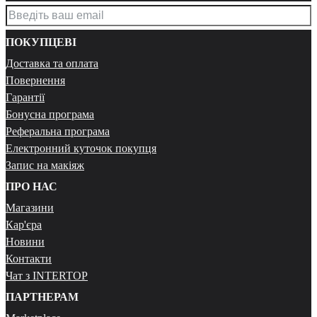
ПОКУПЦЕВІ
Доставка та оплата
Повернення
Гарантії
Бонусна програма
Реферальна програма
Електронний куточок покупця
Запис на макіяж
ПРО НАС
Магазини
Кар'єра
Новини
Контакти
Чат з INTERTOP
ПАРТНЕРАМ