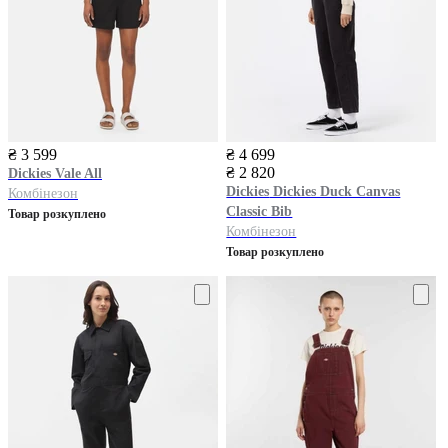
₴ 3 599
₴ 4 699
₴ 2 820
Dickies
Vale All
Dickies
Dickies Duck Canvas
Комбінезон
Classic Bib
Товар розкуплено
Комбінезон
Товар розкуплено