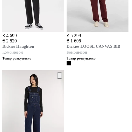
₴ 4 699
₴ 5 299
₴ 2 820
₴ 1 608
Dickies
Haughton
Dickies
LOOSE CANVAS BIB
Комбінезон
Комбінезон
Товар розкуплено
Товар розкуплено