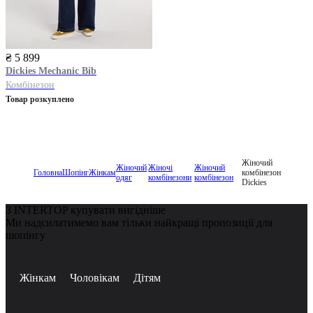
₴ 5 899
Dickies
Mechanic Bib
Комбінезон
Товар розкуплено
Жіночий
Жіночий
Жіночі
Жіночий
Головна
Шопінг
Жінкам
комбінезон
одяг
комбінезони
комбінезон
Dickies
З INTERTOP купувати вигідніше
Ми надсилатимемо вам тільки найкращі пропозиції для
шопінгу
Жінкам
Чоловікам
Дітям