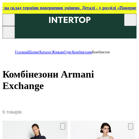
ку на склад терміни повернення змінено. Деталі - у розділі «Повернен
Головна
Шопінг
Каталог
Жінкам
Одяг
Комбінезони
Комбінезон
Комбінезони Armani
Exchange
6 товарів