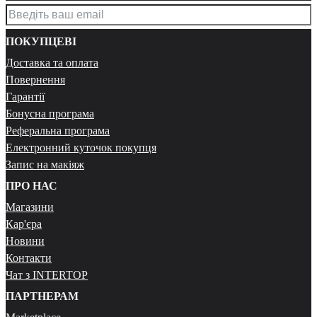
ПОКУПЦЕВІ
Доставка та оплата
Повернення
Гарантії
Бонусна програма
Реферальна програма
Електронний куточок покупця
Запис на макіяж
ПРО НАС
Магазини
Кар'єра
Новини
Контакти
Чат з INTERTOP
ПАРТНЕРАМ