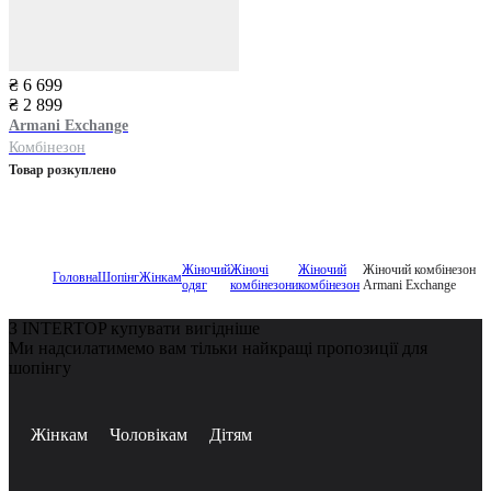
₴ 6 699
₴ 2 899
Armani Exchange
Комбінезон
Товар розкуплено
Жіночий
Жіночі
Жіночий
Жіночий комбінезон
Головна
Шопінг
Жінкам
одяг
комбінезони
комбінезон
Armani Exchange
З INTERTOP купувати вигідніше
Ми надсилатимемо вам тільки найкращі пропозиції для
шопінгу
Жінкам
Чоловікам
Дітям