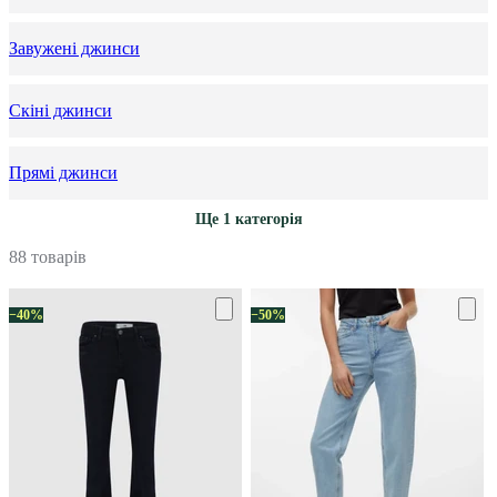
Завужені джинси
Скіні джинси
Прямі джинси
Ще 1 категорія
88 товарів
−40%
−50%