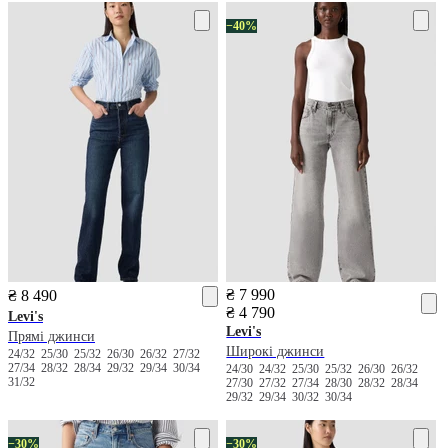
−40%
₴ 7 990
₴ 8 490
₴ 4 790
Levi's
Levi's
Прямі джинси
Широкі джинси
24/32
25/30
25/32
26/30
26/32
27/32
27/34
28/32
28/34
29/32
29/34
30/34
24/30
24/32
25/30
25/32
26/30
26/32
31/32
27/30
27/32
27/34
28/30
28/32
28/34
29/32
29/34
30/32
30/34
−30%
−30%