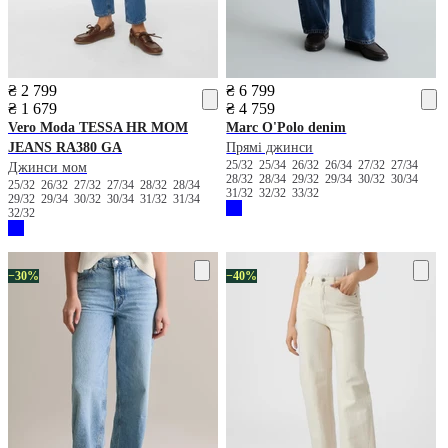
₴ 2 799
₴ 6 799
₴ 1 679
₴ 4 759
Vero Moda
TESSA HR MOM
Marc O'Polo denim
JEANS RA380 GA
Прямі джинси
25/32
25/34
26/32
26/34
27/32
27/34
Джинси мом
28/32
28/34
29/32
29/34
30/32
30/34
25/32
26/32
27/32
27/34
28/32
28/34
31/32
32/32
33/32
29/32
29/34
30/32
30/34
31/32
31/34
32/32
−30%
−40%