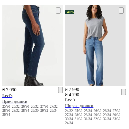
−40%
₴ 7 990
₴ 7 990
₴ 4 790
Levi's
Levi's
Прямі джинси
Широкі джинси
25/30
25/32
26/30
26/32
27/30
27/32
28/30
28/32
28/34
29/30
29/32
29/34
24/32
25/32
25/34
26/32
26/34
27/32
30/34
27/34
28/32
28/34
29/32
29/34
30/32
30/34
31/32
31/34
32/32
32/34
33/32
24/34