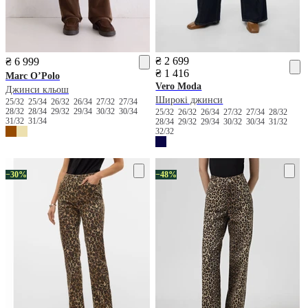
₴ 2 699
₴ 6 999
₴ 1 416
Marc O’Polo
Vero Moda
Джинси кльош
Широкі джинси
25/32
25/34
26/32
26/34
27/32
27/34
28/32
28/34
29/32
29/34
30/32
30/34
25/32
26/32
26/34
27/32
27/34
28/32
31/32
31/34
28/34
29/32
29/34
30/32
30/34
31/32
32/32
−30%
−48%