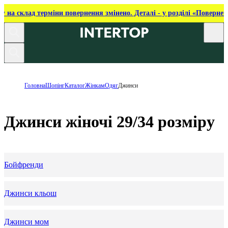
ку на склад терміни повернення змінено. Деталі - у розділі «Повернен
Головна
Шопінг
Каталог
Жінкам
Одяг
Джинси
Джинси жіночі 29/34 розміру
Бойфренди
Джинси кльош
Джинси мом