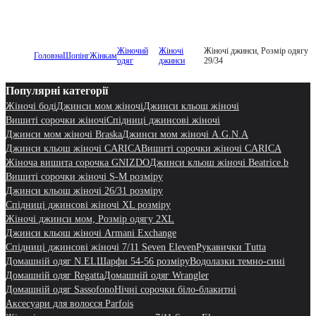
Жіночий
Жіночі
Жіночі джинси, Розмір одягу
Головна
Шопінг
Жінкам
одяг
джинси
29/34
Популярні категорії
Жіночі боді
Джинси мом жіночі
Джинси кльош жіночі
Вишиті сорочки жіночі
Спідниці джинсові жіночі
Джинси мом жіночі Braska
Джинси мом жіночі A.G.N.A
Джинси кльош жіночі CARICA
Вишиті сорочки жіночі CARICA
Жіноча вишита сорочка GNIZDO
Джинси кльош жіночі Beatrice.b
Вишиті сорочки жіночі S-M розміру
Джинси кльош жіночі 26/31 розміру
Спідниці джинсові жіночі XL розміру
Жіночі джинси мом, Розмір одягу 2XL
Джинси кльош жіночі Armani Exchange
Спідниці джинсові жіночі 7/11 Seven Eleven
Рукавички Tutta
Домашній одяг N.EL
Шарфи 54-56 розміру
Водолазки темно-сині
Домашній одяг Regatta
Домашній одяг Wrangler
Домашній одяг Sassofono
Нічні сорочки біло-блакитні
Аксесуари для волосся Parfois