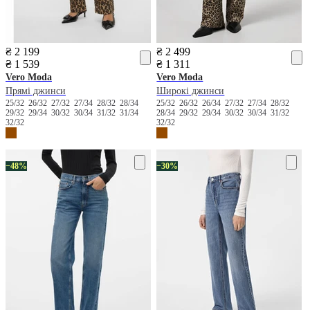
₴ 2 199
₴ 2 499
₴ 1 539
₴ 1 311
Vero Moda
Vero Moda
Прямі джинси
Широкі джинси
25/32
26/32
27/32
27/34
28/32
28/34
25/32
26/32
26/34
27/32
27/34
28/32
29/32
29/34
30/32
30/34
31/32
31/34
28/34
29/32
29/34
30/32
30/34
31/32
32/32
32/32
−48%
−30%