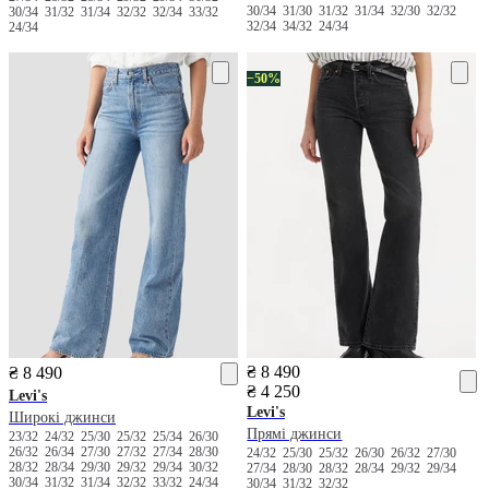
30/34
31/30
31/32
31/34
32/30
32/32
30/34
31/32
31/34
32/32
32/34
33/32
32/34
34/32
24/34
24/34
−50%
₴ 8 490
₴ 8 490
₴ 4 250
Levi's
Levi's
Широкі джинси
Прямі джинси
23/32
24/32
25/30
25/32
25/34
26/30
26/32
26/34
27/30
27/32
27/34
28/30
24/32
25/30
25/32
26/30
26/32
27/30
28/32
28/34
29/30
29/32
29/34
30/32
27/34
28/30
28/32
28/34
29/32
29/34
30/34
31/32
31/34
32/32
33/32
24/34
30/34
31/32
32/32