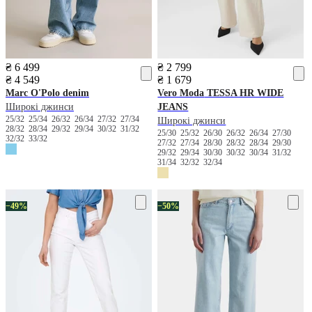
₴ 6 499
₴ 2 799
₴ 4 549
₴ 1 679
Marc O'Polo denim
Vero Moda
TESSA HR WIDE
Широкі джинси
JEANS
25/32
25/34
26/32
26/34
27/32
27/34
Широкі джинси
28/32
28/34
29/32
29/34
30/32
31/32
25/30
25/32
26/30
26/32
26/34
27/30
32/32
33/32
27/32
27/34
28/30
28/32
28/34
29/30
29/32
29/34
30/30
30/32
30/34
31/32
31/34
32/32
32/34
−49%
−50%