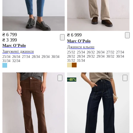
₴ 6 799
₴ 6 999
₴ 3 399
Marc O’Polo
Marc O’Polo
Джинси кльош
Завужені джинси
25/32
25/34
26/32
26/34
27/32
27/34
28/32
28/34
29/32
29/34
30/32
30/34
25/34
26/34
27/34
28/34
29/34
30/34
31/32
31/34
31/34
32/34
−48%