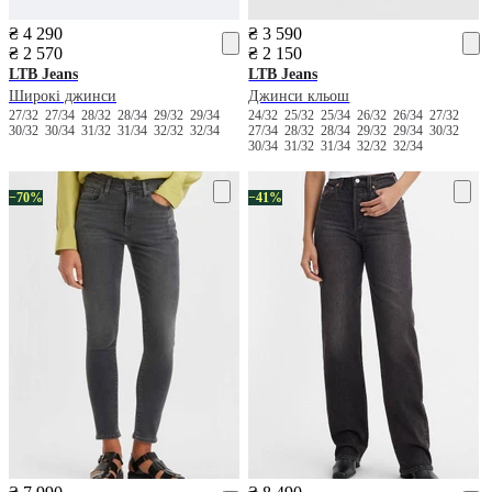
₴ 4 290
₴ 3 590
₴ 2 570
₴ 2 150
LTB Jeans
LTB Jeans
Широкі джинси
Джинси кльош
27/32
27/34
28/32
28/34
29/32
29/34
24/32
25/32
25/34
26/32
26/34
27/32
30/32
30/34
31/32
31/34
32/32
32/34
27/34
28/32
28/34
29/32
29/34
30/32
30/34
31/32
31/34
32/32
32/34
−70%
−41%