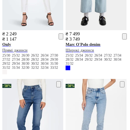
₴ 2 249
₴ 7 499
₴ 1 147
₴ 3 749
Only
Marc O'Polo denim
Прямі джинси
Широкі джинси
25/30
25/32
26/30
26/32
26/34
27/30
25/32
25/34
26/32
26/34
27/32
27/34
27/32
27/34
28/30
28/32
28/34
29/30
28/32
28/34
29/32
29/34
30/32
30/34
29/32
29/34
30/30
30/32
30/34
31/30
31/32
31/32
31/34
32/30
32/32
32/34
33/32
−50%
−50%