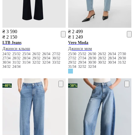
₴ 3 590
₴ 2 499
₴ 2 150
₴ 1 249
LTB Jeans
Vero Moda
Джинси кльош
Джинси мом
24/32
25/32
25/34
26/32
26/34
27/32
25/30
25/32
26/30
26/32
26/34
27/30
27/34
28/32
28/34
29/32
29/34
30/32
27/32
27/34
28/30
28/32
28/34
29/30
30/34
31/32
31/34
32/32
32/34
33/32
29/32
29/34
30/30
30/32
30/34
31/32
34/32
24/34
31/34
32/32
32/34
−40%
−50%