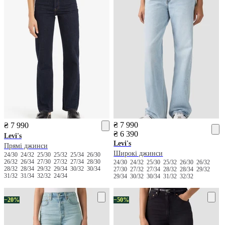
₴ 7 990
₴ 7 990
₴ 6 390
Levi's
Levi's
Прямі джинси
Широкі джинси
24/30
24/32
25/30
25/32
25/34
26/30
26/32
26/34
27/30
27/32
27/34
28/30
24/30
24/32
25/30
25/32
26/30
26/32
28/32
28/34
29/32
29/34
30/32
30/34
27/30
27/32
27/34
28/32
28/34
29/32
31/32
31/34
32/32
24/34
29/34
30/32
30/34
31/32
32/32
−20%
−50%