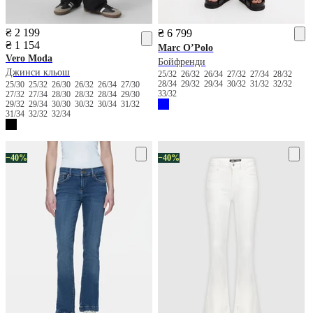
₴ 2 199
₴ 6 799
₴ 1 154
Marc O’Polo
Vero Moda
Бойфренди
Джинси кльош
25/32
26/32
26/34
27/32
27/34
28/32
28/34
29/32
29/34
30/32
31/32
32/32
25/30
25/32
26/30
26/32
26/34
27/30
33/32
27/32
27/34
28/30
28/32
28/34
29/30
29/32
29/34
30/30
30/32
30/34
31/32
31/34
32/32
32/34
−40%
−40%