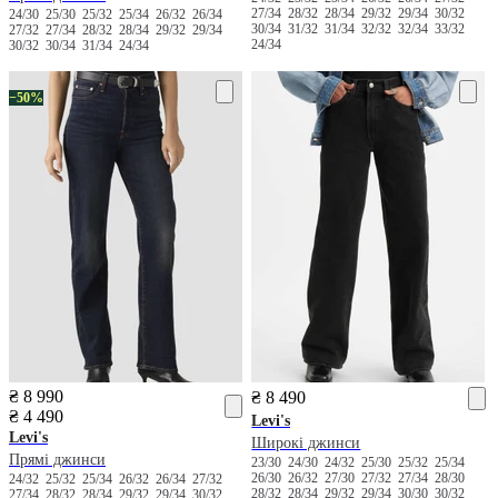
27/34
28/32
28/34
29/32
29/34
30/32
24/30
25/30
25/32
25/34
26/32
26/34
30/34
31/32
31/34
32/32
32/34
33/32
27/32
27/34
28/32
28/34
29/32
29/34
24/34
30/32
30/34
31/34
24/34
−50%
₴ 8 990
₴ 8 490
₴ 4 490
Levi's
Levi's
Широкі джинси
Прямі джинси
23/30
24/30
24/32
25/30
25/32
25/34
26/30
26/32
27/30
27/32
27/34
28/30
24/32
25/32
25/34
26/32
26/34
27/32
28/32
28/34
29/32
29/34
30/30
30/32
27/34
28/32
28/34
29/32
29/34
30/32