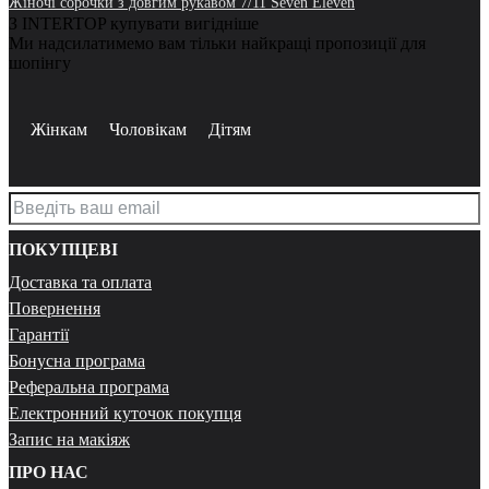
Жіночі сорочки з довгим рукавом 7/11 Seven Eleven
З INTERTOP купувати вигідніше
Ми надсилатимемо вам тільки найкращі пропозиції для
шопінгу
Жінкам
Чоловікам
Дітям
ПОКУПЦЕВІ
Доставка та оплата
Повернення
Гарантії
Бонусна програма
Реферальна програма
Електронний куточок покупця
Запис на макіяж
ПРО НАС