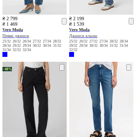
₴ 2 799
₴ 2 199
₴ 1 469
₴ 1 539
Vero Moda
Vero Moda
Прямі джинси
Джинси кльош
25/32
26/32
26/34
27/32
27/34
28/32
25/32
26/32
27/32
27/34
28/32
28/34
28/34
29/32
29/34
30/32
30/34
31/32
29/32
29/34
30/32
30/34
31/32
31/34
31/34
32/32
32/34
32/32
−48%