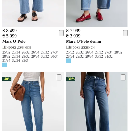
₴ 8 499
₴ 7 999
₴ 5 099
₴ 3 999
Marc O’Polo
Marc O'Polo denim
Широкі джинси
Широкі джинси
25/32
25/34
26/32
26/34
27/32
27/34
25/32
26/32
26/34
27/32
27/34
28/32
28/32
28/34
29/32
29/34
30/32
30/34
28/34
29/32
29/34
30/32
31/32
31/34
32/34
33/34
−40%
−30%