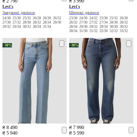
₴ 2 790
₴ 3 990
Levi's
Levi's
Завужені джинси
Широкі джинси
24/30
25/30
25/32
26/28
26/30
26/32
23/30
24/30
24/32
25/30
25/32
26/30
27/30
27/32
28/30
28/32
28/34
29/30
26/32
27/30
27/32
27/34
28/30
28/32
29/32
29/34
30/32
30/34
31/34
28/34
29/30
29/32
29/34
30/30
30/32
30/34
31/30
31/32
32/30
32/32
33/32
−30%
−30%
₴ 8 490
₴ 7 990
₴ 5 940
₴ 5 590