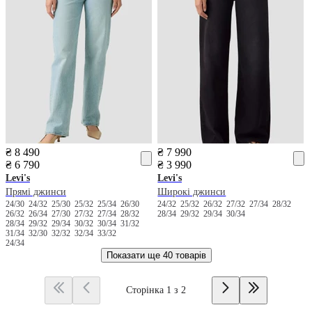
₴ 8 490
₴ 7 990
₴ 6 790
₴ 3 990
Levi's
Levi's
Прямі джинси
Широкі джинси
24/30
24/32
25/30
25/32
25/34
26/30
24/32
25/32
26/32
27/32
27/34
28/32
26/32
26/34
27/30
27/32
27/34
28/32
28/34
29/32
29/34
30/34
28/34
29/32
29/34
30/32
30/34
31/32
31/34
32/30
32/32
32/34
33/32
24/34
Показати ще
40 товарів
Сторінка 1 з 2