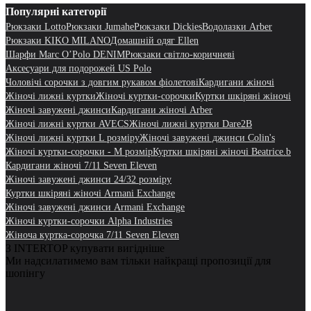
Популярні категорії
Рюкзаки Lotto
Рюкзаки Jumahe
Рюкзаки Dickies
Водолазки Arber
Рюкзаки KIKO MILANO
Домашній одяг Ellen
Шарфи Marc O’Polo DENIM
Рюкзаки світло-коричневі
Аксесуари для подорожей US Polo
Чоловічі сорочки з довгим рукавом фіолетові
Кардигани жіночі
Жіночі лижні куртки
Жіночі куртки-сорочки
Куртки шкіряні жіночі
Жіночі завужені джинси
Кардигани жіночі Arber
Жіночі лижні куртки AVECS
Жіночі лижні куртки Dare2B
Жіночі лижні куртки L розміру
Жіночі завужені джинси Colin's
Жіночі куртки-сорочки - M розмір
Куртки шкіряні жіночі Beatrice.b
Кардигани жіночі 7/11 Seven Eleven
Жіночі завужені джинси 24/32 розміру
Куртки шкіряні жіночі Armani Exchange
Жіночі завужені джинси Armani Exchange
Жіночі куртки-сорочки Alpha Industries
Жіноча куртка-сорочка 7/11 Seven Eleven
З INTERTOP купувати вигідніше
Ми надсилатимемо вам тільки найкращі пропозиції для
шопінгу