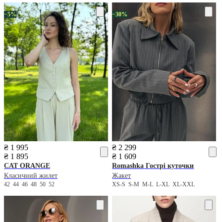
−5%
−30%
₴ 1 995
₴ 2 299
₴ 1 895
₴ 1 609
CAT ORANGE
Romashka
Гострі куточки
Класичний жилет
Жакет
42
44
46
48
50
52
XS-S
S-M
M-L
L-XL
XL-XXL