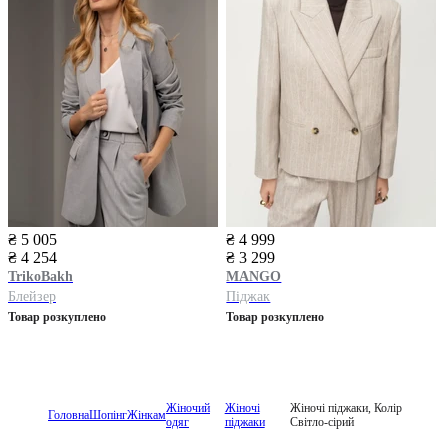
₴ 5 005
₴ 4 999
₴ 4 254
₴ 3 299
TrikoBakh
MANGO
Блейзер
Піджак
Товар розкуплено
Товар розкуплено
Жіночий
Жіночі
Жіночі піджаки, Колір
Головна
Шопінг
Жінкам
одяг
піджаки
Світло-сірий