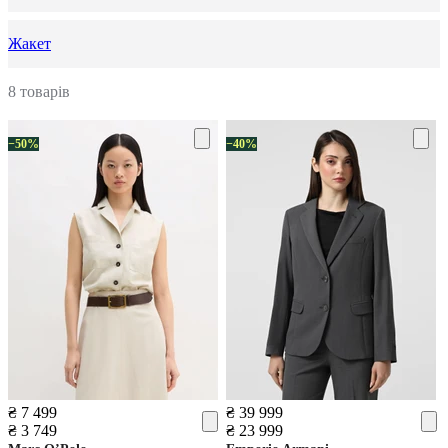
Жакет
8 товарів
−50%
−40%
₴ 7 499
₴ 39 999
₴ 3 749
₴ 23 999