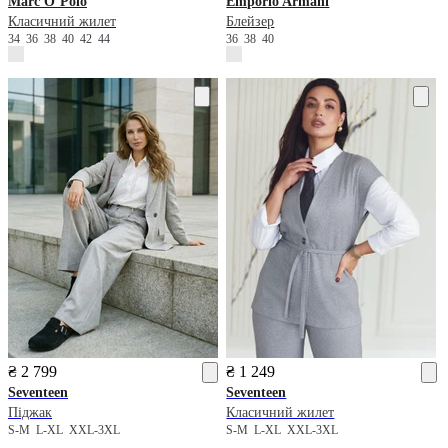
Marc O’Polo
Emporio Armani
Класичний жилет
Блейзер
34
36
38
40
42
44
36
38
40
₴ 2 799
₴ 1 249
Seventeen
Seventeen
Піджак
Класичний жилет
S-M
L-XL
XXL-3XL
S-M
L-XL
XXL-3XL