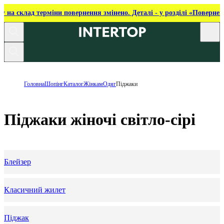
ку на склад терміни повернення змінено. Деталі - у розділі «Повернен
Головна
Шопінг
Каталог
Жінкам
Одяг
Піджаки
Піджаки жіночі світло-сірі
Блейзер
Класичний жилет
Піджак