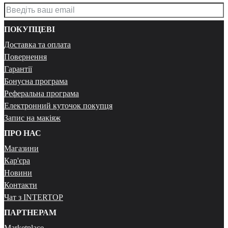
ПОКУПЦЕВІ
Доставка та оплата
Повернення
Гарантії
Бонусна програма
Реферальна програма
Електронний куточок покупця
Запис на макіяж
ПРО НАС
Магазини
Кар'єра
Новини
Контакти
Чат з INTERTOP
ПАРТНЕРАМ
Marketplace