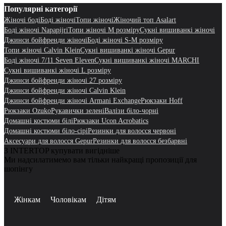
Популярні категорії
Жіночі боді
Боді жіночі
Топи жіночі
Жіночий топ Asalart
Боді жіночі Napapijri
Топи жіночі M розміру
Сукні вишиванкі жіночі
Джинси бойфренди жіночі
Боді жіночі S-M розміру
Топи жіночі Calvin Klein
Сукні вишиванкі жіночі Gepur
Боді жіночі 7/11 Seven Eleven
Сукні вишиванкі жіночі MARCHI
Сукні вишиванкі жіночі L розміру
Джинси бойфренди жіночі 27 розміру
Джинси бойфренди жіночі Calvin Klein
Джинси бойфренди жіночі Armani Exchange
Рюкзаки Hoff
Рюкзаки Ozuko
Рукавички зелені
Валізи біло-чорні
Домашні костюми білі
Рюкзаки Ucon Acrobatics
Домашні костюми біло-сірі
Резинки для волосся червоні
Аксесуари для волосся Gepur
Резинки для волосся безбарвні
З INTERTOP купувати вигідніше
Ми надсилатимемо вам тільки найкращі пропозиції для
шопінгу
Жінкам
Чоловікам
Дітям