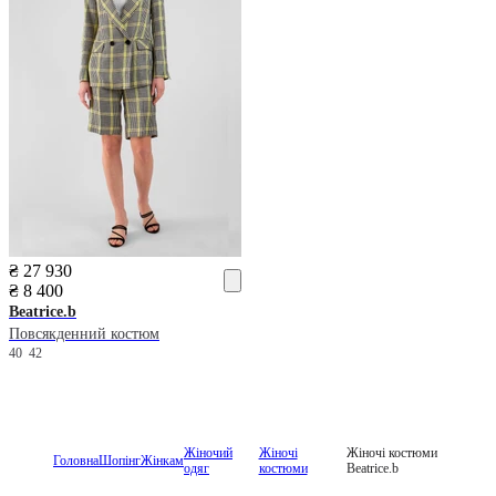
₴ 27 930
₴ 8 400
Beatrice.b
Повсякденний костюм
40
42
Жіночий
Жіночі
Жіночі костюми
Головна
Шопінг
Жінкам
одяг
костюми
Beatrice.b