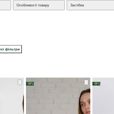
Особливості товару
Застібка
усі фільтри
−59%
−59%