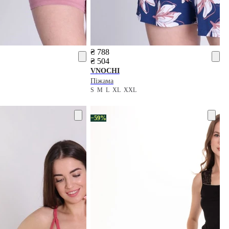
₴ 788
₴ 504
VNOCHI
Піжама
S
M
L
XL
XXL
−59%