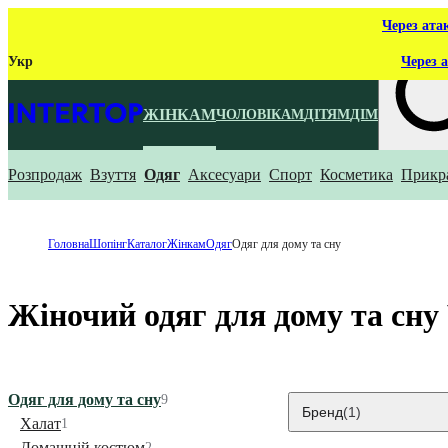
Через ата
Укр
Через а
ЖІНКАМ
ЧОЛОВІКАМ
ДІТЯМ
ДІМ
Розпродаж
Взуття
Одяг
Аксесуари
Спорт
Косметика
Прикр
Що ти ш
Головна
Шопінг
Каталог
Жінкам
Одяг
Одяг для дому та сну
Жіночий одяг для дому та сн
Одяг для дому та сну
9
Бренд
(1)
Халат
1
Домашній костюм
2