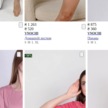
₴ 1 263
₴ 875
₴ 520
₴ 360
VNOCHI
VNOCHI
Домашній костюм
Піжама
S
M
L
XL
S
M
L
−59%