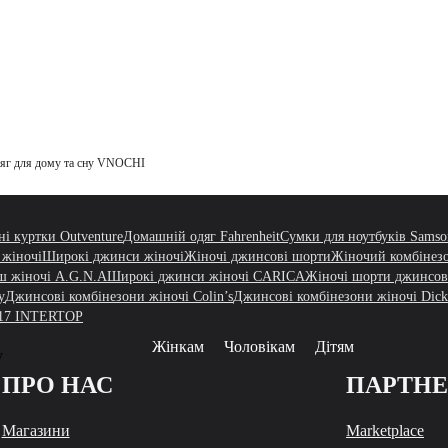
яг для дому та сну VNOCHI
і куртки Outventure
Домашній одяг Fahrenheit
Сумки для ноутбуків Samso
жіночі
Широкі джинси жіночі
Жіночі джинсові шорти
Жіночий комбіне
ш жіночі A.G.N.A
Широкі джинси жіночі CARICA
Жіночі шорти джинсові
у
Джинсові комбінезони жіночі Colin’s
Джинсові комбінезони жіночі Dick
'17 INTERTOP
Жінкам
Чоловікам
Дітям
у
ПРО НАС
ПАРТН
Магазини
Marketplace