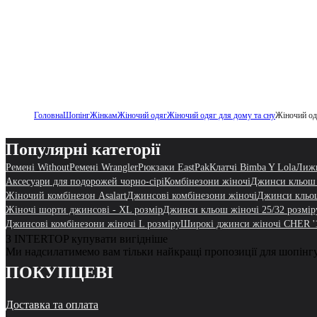
Головна
Шопінг
Жінкам
Жіночий одяг
Жіночий одяг для дому та сну
Жіночий од
Популярні категорії
Ремені Without
Ремені Wrangler
Рюкзаки EastPak
Клатчі Bimba Y Lola
Лижн
Аксесуари для подорожей чорно-сірі
Комбінезони жіночі
Джинси кльош 
Жіночий комбінезон Asalart
Джинсові комбінезони жіночі
Джинси кльо
Жіночі шорти джинсові - XL розмір
Джинси кльош жіночі 25/32 розмір
Джинсові комбінезони жіночі L розміру
Широкі джинси жіночі CHER 
З INTERTOP купувати вигідніше
Ми надсилатимемо вам тільки найкращі пропозиції для шопінг
ПОКУПЦЕВІ
Доставка та оплата