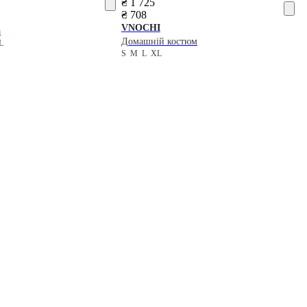
₴ 1 725
₴ 708
VNOCHI
а
Домашній костюм
L
S
M
L
XL