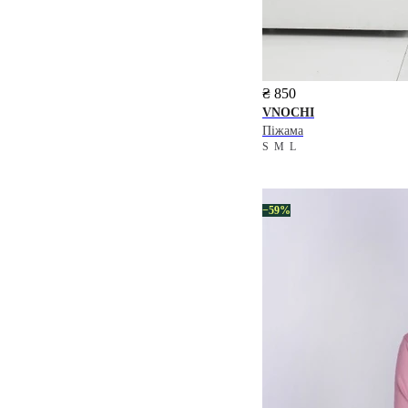
₴ 850
VNOCHI
Піжама
S
M
L
−59%