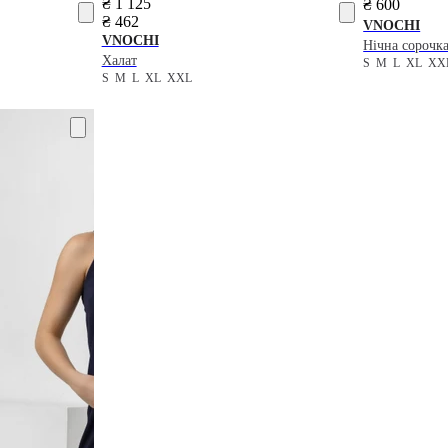
₴ 1 125
₴ 600
₴ 462
VNOCHI
VNOCHI
Нічна сорочк
Халат
S
M
L
XL
XX
S
M
L
XL
XXL