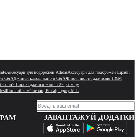
nite
Аксесуари для подорожей Adidas
Аксесуари для подорожей Lipault
зон C&A
Джинси кльош жіночі C&A
Жіночі шорти джинсові H&M
 Colin's
Широкі джинси жіночі 27 розміру
ies
Жіночий комбінезон, Розмір одягу M-L
ЗАВАНТАЖУЙ ДОДАТКИ
ЕРАМ