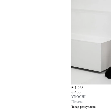
₴ 1 263
₴ 433
VNOCHI
Піжама
Товар розкуплено