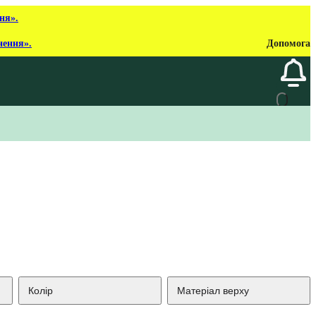
ня».
нення».
Допомога
Колір
Матеріал верху