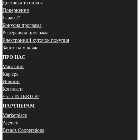
Доставка та оплата
Повернення
Гарантії
Бонусна програма
Реферальна програма
Електронний куточок покупця
Запис на макіяж
ПРО НАС
Магазини
Кар'єра
Новини
Контакти
Чат з INTERTOP
ПАРТНЕРАМ
Marketplace
Agency
Brands Cooperations