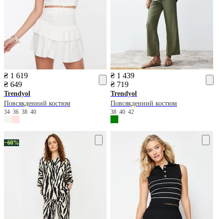
₴ 1 619
₴ 1 439
₴ 649
₴ 719
Trendyol
Trendyol
Повсякденний костюм
Повсякденний костюм
34
36
38
40
38
40
42
−60%