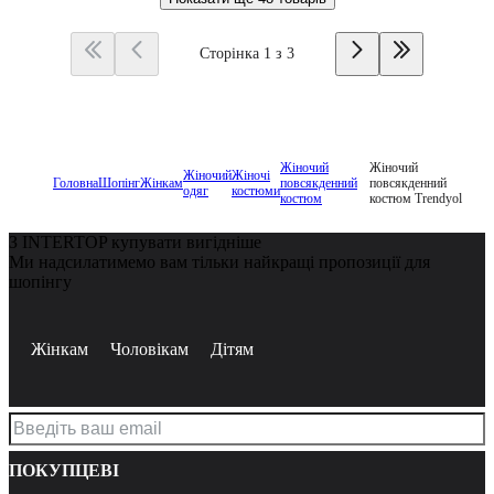
Сторінка 1 з 3
Жіночий
Жіночий
Жіночий
Жіночі
Головна
Шопінг
Жінкам
повсякденний
повсякденний
одяг
костюми
костюм
костюм Trendyol
З INTERTOP купувати вигідніше
Ми надсилатимемо вам тільки найкращі пропозиції для
шопінгу
Жінкам
Чоловікам
Дітям
ПОКУПЦЕВІ