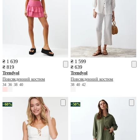
₴ 1 639
₴ 1 599
₴ 819
₴ 639
Trendyol
Trendyol
Повсякденний костюм
Повсякденний костюм
34
36
38
40
38
40
42
−60%
−50%