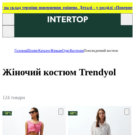
ку на склад терміни повернення змінено. Деталі - у розділі «Повернен
Головна
Шопінг
Каталог
Жінкам
Одяг
Костюми
Повсякденний костюм
Жіночий костюм Trendyol
124 товари
−50%
−60%