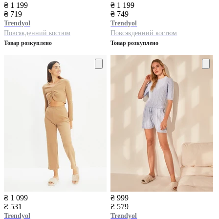
₴ 1 199
₴ 1 199
₴ 719
₴ 749
Trendyol
Trendyol
Повсякденний костюм
Повсякденний костюм
Товар розкуплено
Товар розкуплено
₴ 1 099
₴ 999
₴ 531
₴ 579
Trendyol
Trendyol