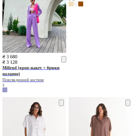
₴ 3 680
₴ 3 128
Milirud
(кроп-жакет + брюки
палаццо)
Повсякденний костюм
S