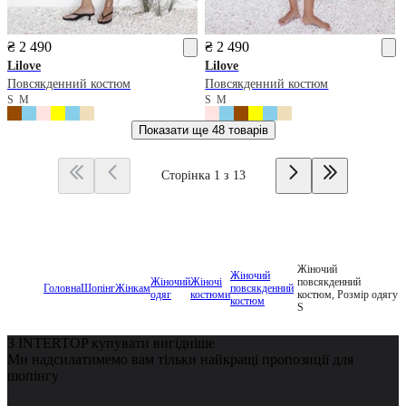
₴ 2 490
₴ 2 490
Lilove
Lilove
Повсякденний костюм
Повсякденний костюм
S
M
S
M
Показати ще
48 товарів
Сторінка 1 з 13
Жіночий
Жіночий
Жіночий
Жіночі
повсякденний
Головна
Шопінг
Жінкам
повсякденний
одяг
костюми
костюм, Розмір одягу
костюм
S
З INTERTOP купувати вигідніше
Ми надсилатимемо вам тільки найкращі пропозиції для
шопінгу