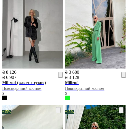
₴ 8 126
₴ 3 680
₴ 6 907
₴ 3 128
Milirud
(жакет + сукня)
Milirud
Повсякденний костюм
Повсякденний костюм
S
S
−15%
−15%