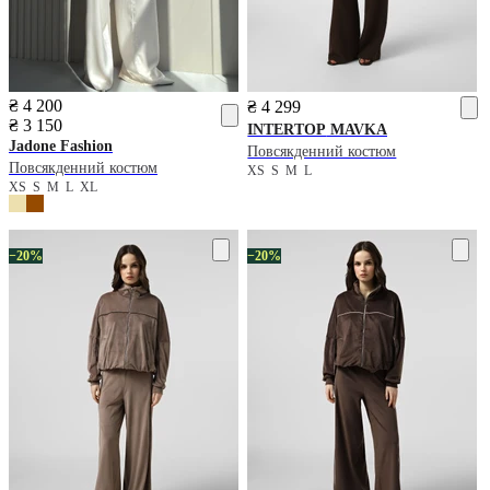
₴ 4 200
₴ 4 299
₴ 3 150
INTERTOP
MAVKA
Jadone Fashion
Повсякденний костюм
Повсякденний костюм
XS
S
M
L
XS
S
M
L
XL
−20%
−20%