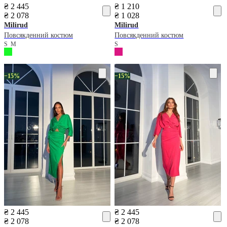
₴ 2 445
₴ 1 210
₴ 2 078
₴ 1 028
Milirud
Milirud
Повсякденний костюм
Повсякденний костюм
S
M
S
−15%
−15%
₴ 2 445
₴ 2 445
₴ 2 078
₴ 2 078