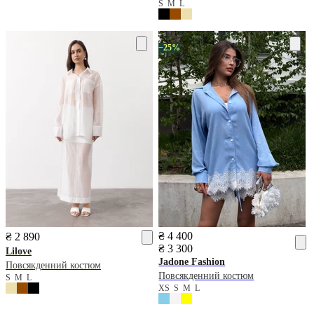
S
M
L
−25%
₴ 4 400
₴ 2 890
₴ 3 300
Lilove
Jadone Fashion
Повсякденний костюм
Повсякденний костюм
S
M
L
XS
S
M
L