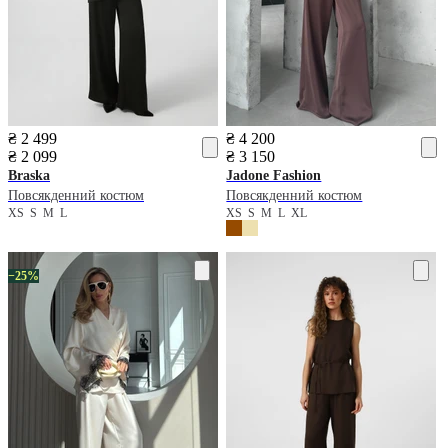
₴ 2 499
₴ 4 200
₴ 2 099
₴ 3 150
Braska
Jadone Fashion
Повсякденний костюм
Повсякденний костюм
XS
S
M
L
XS
S
M
L
XL
−25%