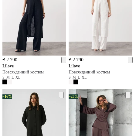
₴ 2 790
₴ 2 790
Lilove
Lilove
Повсякденний костюм
Повсякденний костюм
S
M
L
XL
S
M
L
XL
−16%
−25%