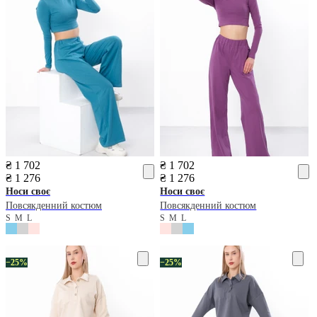
₴ 1 702
₴ 1 702
₴ 1 276
₴ 1 276
Носи своє
Носи своє
Повсякденний костюм
Повсякденний костюм
S
M
L
S
M
L
−25%
−25%