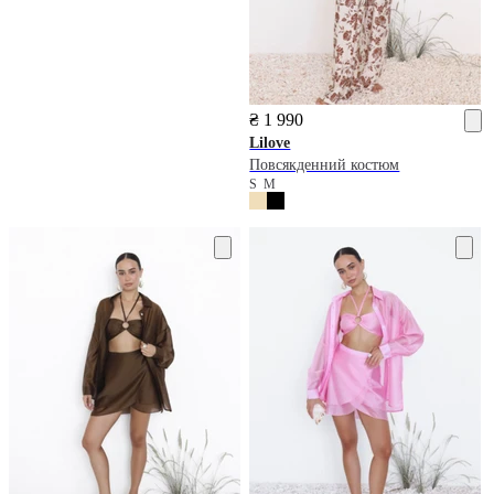
₴ 1 990
Lilove
Повсякденний костюм
S
M