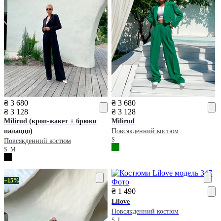
₴ 3 680
₴ 3 680
₴ 3 128
₴ 3 128
Milirud
(кроп-жакет + брюки
Milirud
палаццо)
Повсякденний костюм
S
Повсякденний костюм
S
M
−15%
₴ 1 490
Lilove
Повсякденний костюм
S
L