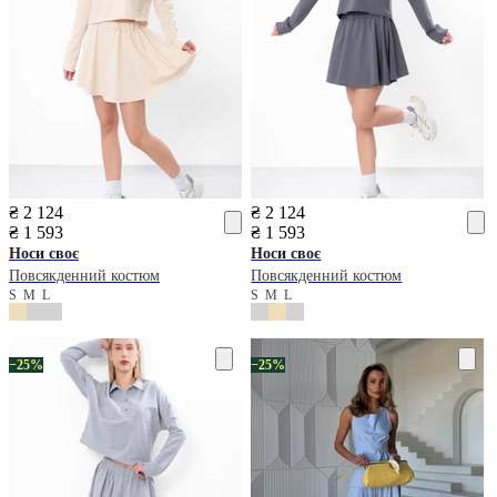
₴ 2 124
₴ 2 124
₴ 1 593
₴ 1 593
Носи своє
Носи своє
Повсякденний костюм
Повсякденний костюм
S
M
L
S
M
L
−25%
−25%