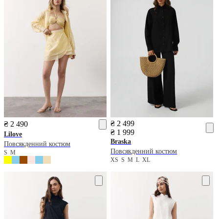
₴ 2 499
₴ 2 490
₴ 1 999
Lilove
Braska
Повсякденний костюм
Повсякденний костюм
S
M
XS
S
M
L
XL