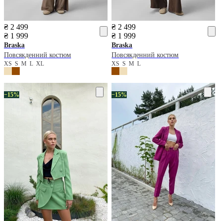
₴ 2 499
₴ 2 499
₴ 1 999
₴ 1 999
Braska
Braska
Повсякденний костюм
Повсякденний костюм
XS
S
M
L
XL
XS
S
M
L
−15%
−15%