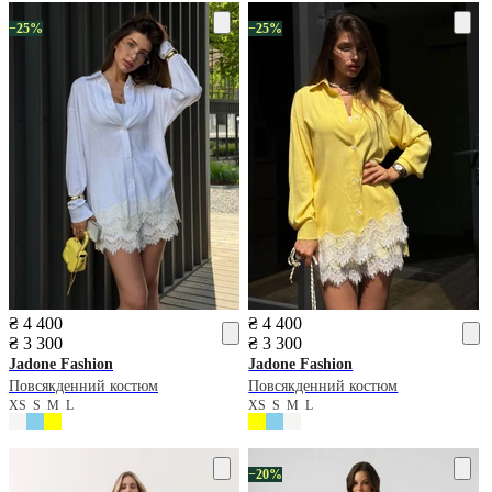
−25%
−25%
₴ 4 400
₴ 4 400
₴ 3 300
₴ 3 300
Jadone Fashion
Jadone Fashion
Повсякденний костюм
Повсякденний костюм
XS
S
M
L
XS
S
M
L
−20%