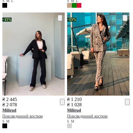
S
M
L
S
M
L
−15%
−15%
₴ 2 445
₴ 1 210
₴ 2 078
₴ 1 028
Milirud
Milirud
Повсякденний костюм
Повсякденний костюм
S
M
S
M