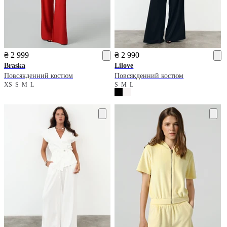
₴ 2 999
₴ 2 990
Braska
Lilove
Повсякденний костюм
Повсякденний костюм
XS
S
M
L
S
M
L