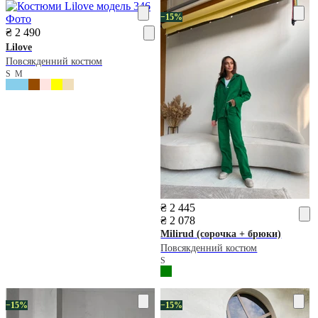
−15%
₴ 2 490
Lilove
Повсякденний костюм
S
M
₴ 2 445
₴ 2 078
Milirud
(сорочка + брюки)
Повсякденний костюм
S
−15%
−15%