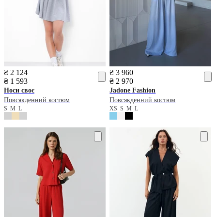
₴ 2 124
₴ 3 960
₴ 1 593
₴ 2 970
Носи своє
Jadone Fashion
Повсякденний костюм
Повсякденний костюм
S
M
L
XS
S
M
L