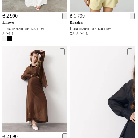
₴ 2 990
₴ 1 799
Lilove
Braska
Повсякденний костюм
Повсякденний костюм
S
M
L
XS
S
M
L
₴ 2 890