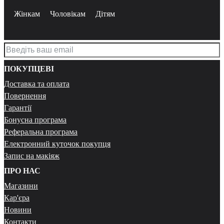
Жінкам
Чоловікам
Дітям
ПОКУПЦЕВІ
Доставка та оплата
Повернення
Гарантії
Бонусна програма
Реферальна програма
Електронний куточок покупця
Запис на макіяж
ПРО НАС
Магазини
Кар'єра
Новини
Контакти