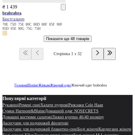
₴ 1 439
brabrabra
Бюстгальтер
70E
75D
75E
80C
80D
80F
85F
90F
95D
95E
90G
75G
75H
Показати ще
48 товарів
Сторінка 1 з 32
Головна
Шопінг
Жінкам
Жіночий одяг
Жіночий одяг brabrabra
Популярні категорії
Рукавиці
Ремені сині
Халати пудрові
Рюкзаки Cole Haan
Сумки Harmont&Blaine
Домашній одяг NOSECRETS
Домашні костюми салатові
Лижні куртки 46/40 розміру
Аксесуари для подорожей фіолетові
Аксесуари для подорожей блакитно-сині
Боді жіночі
Кардигани жіночі