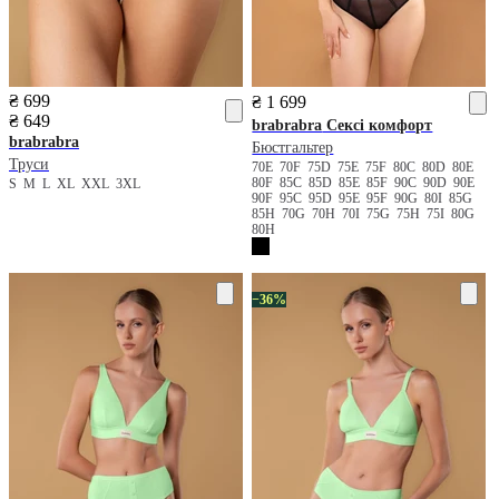
₴ 699
₴ 1 699
₴ 649
brabrabra
Сексі комфорт
brabrabra
Бюстгальтер
Труси
70E
70F
75D
75E
75F
80C
80D
80E
80F
85C
85D
85E
85F
90C
90D
90E
S
M
L
XL
XXL
3XL
90F
95C
95D
95E
95F
90G
80I
85G
85H
70G
70H
70I
75G
75H
75I
80G
80H
−36%