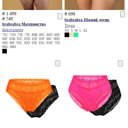
₴ 1 499
₴ 699
₴ 749
brabrabra
Ніжний дотик
brabrabra
Материнство
Труси
Бюстгальтер
XS
S
M
L
XL
75C
75D
75E
75F
80B
80C
80D
80E
80F
85B
85C
85D
85E
85F
90C
90D
90E
90F
95C
95D
95E
85G
85H
75G
80G
80H