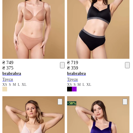
₴ 749
₴ 719
₴ 375
₴ 359
brabrabra
brabrabra
Труси
Труси
XS
S
M
L
XL
XS
S
M
L
XL
−50%