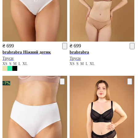
₴ 699
₴ 699
brabrabra
Ніжний дотик
brabrabra
Труси
Труси
XS
S
M
L
XL
XS
S
M
L
XL
−7%