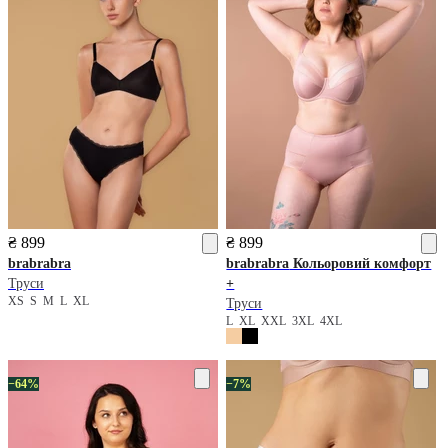
₴ 899
₴ 899
brabrabra
brabrabra
Кольоровий комфорт
Труси
+
XS
S
M
L
XL
Труси
L
XL
XXL
3XL
4XL
−64%
−7%