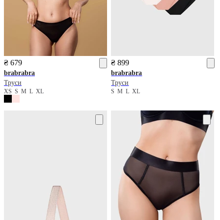
₴ 679
₴ 899
brabrabra
brabrabra
Труси
Труси
XS
S
M
L
XL
S
M
L
XL