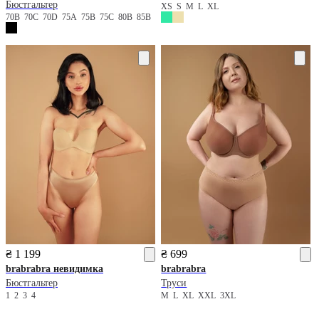
Бюстгальтер
XS
S
M
L
XL
70B
70C
70D
75A
75B
75C
80B
85B
₴ 1 199
₴ 699
brabrabra
невидимка
brabrabra
Бюстгальтер
Труси
1
2
3
4
M
L
XL
XXL
3XL