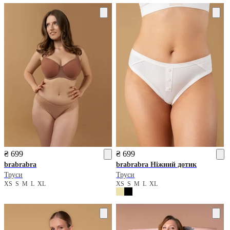
₴ 699
₴ 699
brabrabra
brabrabra
Ніжний дотик
Труси
Труси
XS
S
M
L
XL
XS
S
M
L
XL