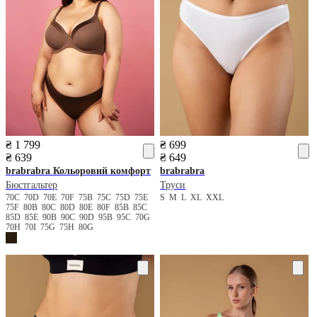
₴ 1 799
₴ 699
₴ 639
₴ 649
brabrabra
Кольоровий комфорт
brabrabra
Бюстгальтер
Труси
70C
70D
70E
70F
75B
75C
75D
75E
S
M
L
XL
XXL
75F
80B
80C
80D
80E
80F
85B
85C
85D
85E
90B
90C
90D
95B
95C
70G
70H
70I
75G
75H
80G