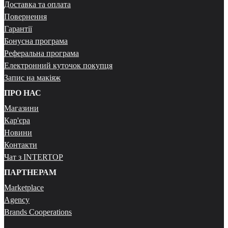
Доставка та оплата
Повернення
Гарантії
Бонусна програма
Реферальна програма
Електронний куточок покупця
Запис на макіяж
ПРО НАС
Магазини
Кар'єра
Новини
Контакти
Чат з INTERTOP
ПАРТНЕРАМ
Marketplace
Agency
Brands Cooperations