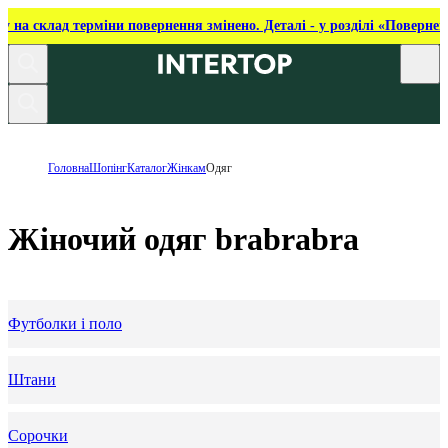
ку на склад терміни повернення змінено. Деталі - у розділі «Повернен
Головна
Шопінг
Каталог
Жінкам
Одяг
Жіночий одяг brabrabra
Футболки і поло
Штани
Сорочки