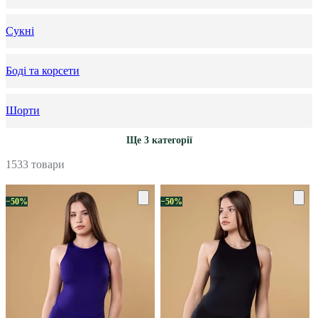
Сукні
Боді та корсети
Шорти
Ще 3 категорії
1533 товари
−50%
−50%