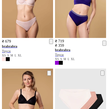
₴ 719
₴ 679
₴ 359
brabrabra
brabrabra
Труси
Труси
XS
S
M
L
XL
XS
S
M
L
XL