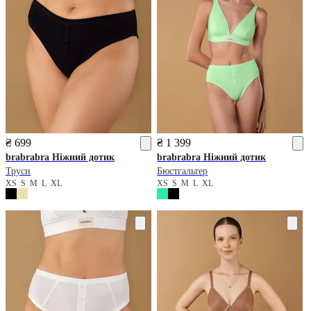
₴ 699
₴ 1 399
brabrabra
Ніжний дотик
brabrabra
Ніжний дотик
Труси
Бюстгальтер
XS
S
M
L
XL
XS
S
M
L
XL