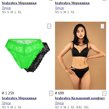
brabrabra
Мереживки
brabrabra
Мереживки
Труси
Труси
XS
S
M
L
XL
XS
S
M
L
XL
₴ 1 259
₴ 699
brabrabra
Мереживки
brabrabra
Кольоровий комфорт
Труси
Труси
XS
S
M
L
XL
XS
S
M
L
XL
XXL
3XL