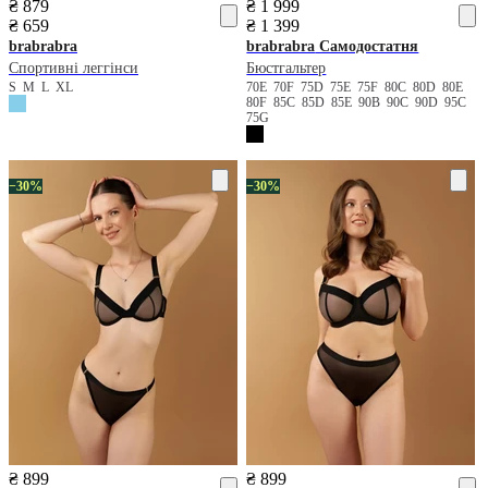
₴ 879
₴ 1 999
₴ 659
₴ 1 399
brabrabra
brabrabra
Самодостатня
Спортивні леггінси
Бюстгальтер
S
M
L
XL
70E
70F
75D
75E
75F
80C
80D
80E
80F
85C
85D
85E
90B
90C
90D
95C
75G
−30%
−30%
₴ 899
₴ 899