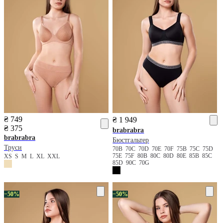
₴ 749
₴ 1 949
₴ 375
brabrabra
brabrabra
Бюстгальтер
Труси
70B
70C
70D
70E
70F
75B
75C
75D
75E
75F
80B
80C
80D
80E
85B
85C
XS
S
M
L
XL
XXL
85D
90C
70G
−50%
−50%