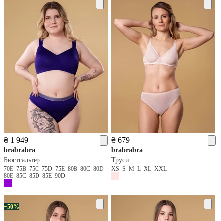
₴ 1 949
₴ 679
brabrabra
brabrabra
Бюстгальтер
Труси
70E
75B
75C
75D
75E
80B
80C
80D
XS
S
M
L
XL
XXL
80E
85C
85D
85E
90D
−50%