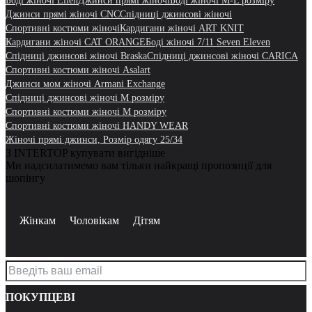
Боді жіночі Ellen
Джинси прямі жіночі
Боді жіночі M-L розміру
Джинси прямі жіночі CNC
Спідниці джинсові жіночі
Спортивні костюми жіночі
Кардигани жіночі ART KNIT
Кардигани жіночі CAT ORANGE
Боді жіночі 7/11 Seven Eleven
Спідниці джинсові жіночі Braska
Спідниці джинсові жіночі CARICA
Спортивні костюми жіночі Asalart
Джинси мом жіночі Armani Exchange
Спідниці джинсові жіночі M розміру
Спортивні костюми жіночі M розміру
Спортивні костюми жіночі HANDY WEAR
Жіночі прямі джинси, Розмір одягу 25/34
З INTERTOP купувати вигідніше
Ми надсилатимемо вам тільки найкращі пропозиції для
шопінгу
Жінкам
Чоловікам
Дітям
ПОКУПЦЕВІ