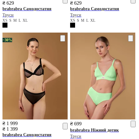
₴ 629
₴ 629
brabrabra
Самодостатня
brabrabra
Самодостатня
Труси
Труси
XS
S
M
L
XL
XS
S
M
L
XL
−30%
₴ 1 999
₴ 699
₴ 1 399
brabrabra
Ніжний дотик
brabrabra
Самодостатня
Труси