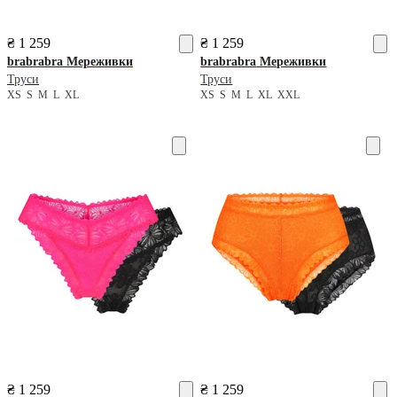
₴ 1 259
₴ 1 259
brabrabra
Мереживки
brabrabra
Мереживки
Труси
Труси
XS
S
M
L
XL
XS
S
M
L
XL
XXL
₴ 1 259
₴ 1 259