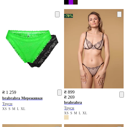
−70%
₴ 899
₴ 1 259
₴ 269
brabrabra
Мереживки
brabrabra
Труси
Труси
XS
S
M
L
XL
XS
S
M
L
XL