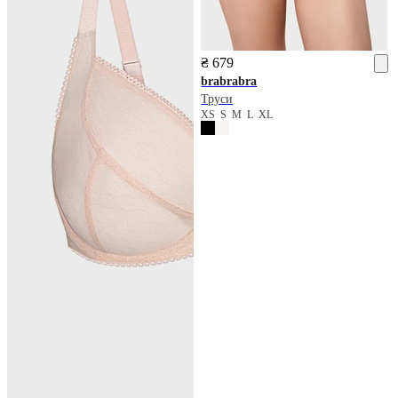
₴ 679
brabrabra
Труси
XS
S
M
L
XL