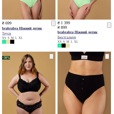
₴ 1 399
₴ 699
₴ 899
brabrabra
Ніжний дотик
brabrabra
Ніжний дотик
Труси
Бюстгальтер
XS
S
M
L
XL
XS
S
M
L
XL
−50%