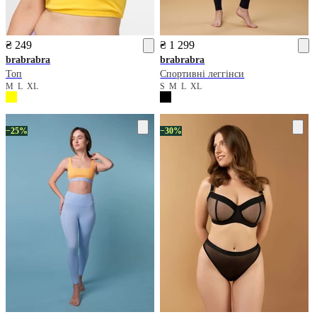
₴ 249
₴ 1 299
brabrabra
brabrabra
Топ
Спортивні леггінси
M
L
XL
S
M
L
XL
−25%
−30%