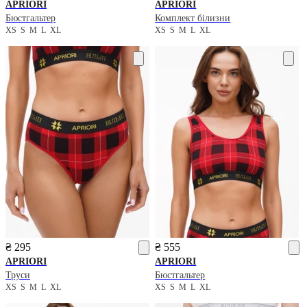
APRIORI
APRIORI
Бюстгальтер
Комплект білизни
XS
S
M
L
XL
XS
S
M
L
XL
₴ 295
₴ 555
APRIORI
APRIORI
Труси
Бюстгальтер
XS
S
M
L
XL
XS
S
M
L
XL