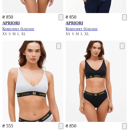
₴ 850
₴ 850
APRIORI
APRIORI
Комплект білизни
Комплект білизни
XS
S
M
L
XL
XS
S
M
L
XL
₴ 555
₴ 850