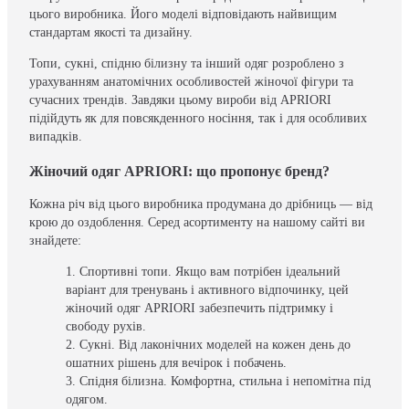
цього виробника. Його моделі відповідають найвищим
стандартам якості та дизайну.
Топи, сукні, спідню білизну та інший одяг розроблено з
урахуванням анатомічних особливостей жіночої фігури та
сучасних трендів. Завдяки цьому вироби від APRIORI
підійдуть як для повсякденного носіння, так і для особливих
випадків.
Жіночий одяг APRIORI: що пропонує бренд?
Кожна річ від цього виробника продумана до дрібниць — від
крою до оздоблення. Серед асортименту на нашому сайті ви
знайдете:
Спортивні топи. Якщо вам потрібен ідеальний
варіант для тренувань і активного відпочинку, цей
жіночий одяг APRIORI забезпечить підтримку і
свободу рухів.
Сукні. Від лаконічних моделей на кожен день до
ошатних рішень для вечірок і побачень.
Спідня білизна. Комфортна, стильна і непомітна під
одягом.