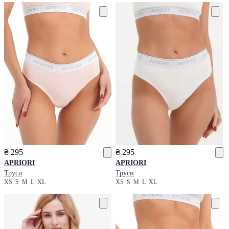
₴ 295
₴ 295
APRIORI
APRIORI
Труси
Труси
XS
S
M
L
XL
XS
S
M
L
XL