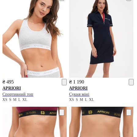
₴ 495
₴ 1 190
APRIORI
APRIORI
Спортивний топ
Сукня міні
XS
S
M
L
XL
XS
S
M
L
XL