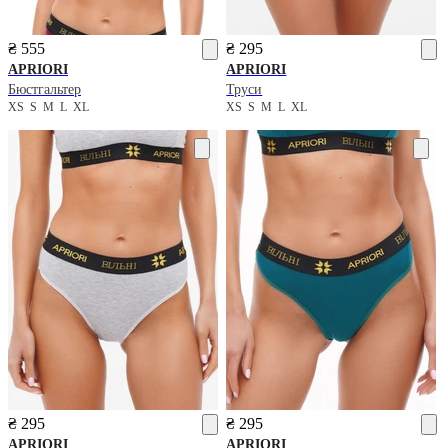
₴ 555
₴ 295
APRIORI
APRIORI
Бюстгальтер
Труси
XS
S
M
L
XL
XS
S
M
L
XL
₴ 295
₴ 295
APRIORI
APRIORI