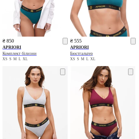
₴ 850
₴ 555
APRIORI
APRIORI
Комплект білизни
Бюстгальтер
XS
S
M
L
XL
XS
S
M
L
XL