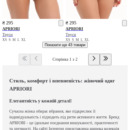
₴ 295
₴ 295
APRIORI
APRIORI
Труси
Труси
XS
S
M
L
XL
XS
S
M
L
XL
Показати ще
43 товари
Сторінка 1 з 2
Стиль, комфорт і впевненість: жіночий одяг
APRIORI
Елегантність у кожній деталі!
Сучасна жінка обирає вбрання, яке підкреслює її
індивідуальність і підходить під ритм активного життя. Бренд
APRIORI - це ідеальне поєднання вишуканості, практичності
та зручності. На сайті Інтертоп представлена широка колекція