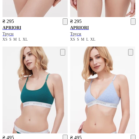
₴ 295
₴ 295
APRIORI
APRIORI
Труси
Труси
XS
S
M
L
XL
XS
S
M
L
XL
₴ 495
₴ 495