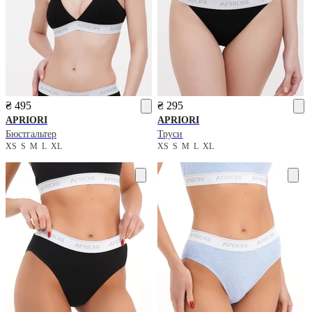
₴ 495
₴ 295
APRIORI
APRIORI
Бюстгальтер
Труси
XS
S
M
L
XL
XS
S
M
L
XL