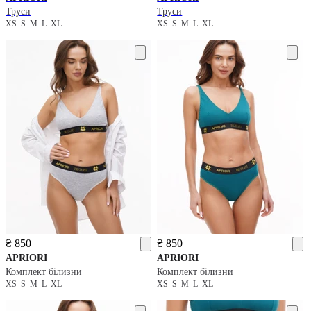
Труси
Труси
XS
S
M
L
XL
XS
S
M
L
XL
₴ 850
₴ 850
APRIORI
APRIORI
Комплект білизни
Комплект білизни
XS
S
M
L
XL
XS
S
M
L
XL