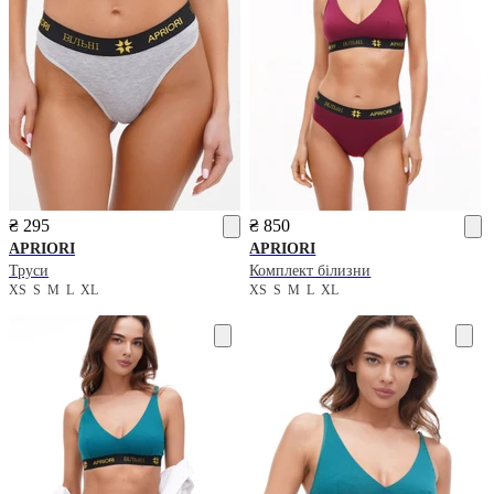
₴ 295
₴ 850
APRIORI
APRIORI
Труси
Комплект білизни
XS
S
M
L
XL
XS
S
M
L
XL