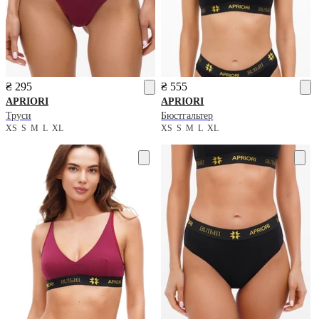
₴ 295
₴ 555
APRIORI
APRIORI
Труси
Бюстгальтер
XS
S
M
L
XL
XS
S
M
L
XL