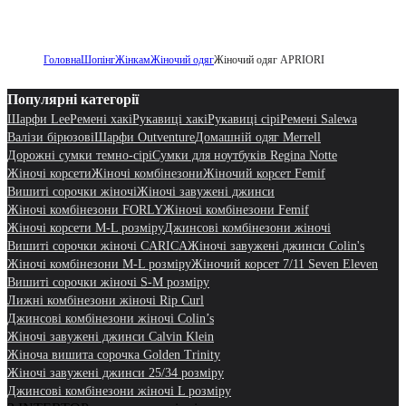
Головна
Шопінг
Жінкам
Жіночий одяг
Жіночий одяг APRIORI
Популярні категорії
Шарфи Lee
Ремені хакі
Рукавиці хакі
Рукавиці сірі
Ремені Salewa
Валізи бірюзові
Шарфи Outventure
Домашній одяг Merrell
Дорожні сумки темно-сірі
Сумки для ноутбуків Regina Notte
Жіночі корсети
Жіночі комбінезони
Жіночий корсет Femif
Вишиті сорочки жіночі
Жіночі завужені джинси
Жіночі комбінезони FORLY
Жіночі комбінезони Femif
Жіночі корсети M-L розміру
Джинсові комбінезони жіночі
Вишиті сорочки жіночі CARICA
Жіночі завужені джинси Colin's
Жіночі комбінезони M-L розміру
Жіночий корсет 7/11 Seven Eleven
Вишиті сорочки жіночі S-M розміру
Лижні комбінезони жіночі Rip Curl
Джинсові комбінезони жіночі Colin’s
Жіночі завужені джинси Calvin Klein
Жіноча вишита сорочка Golden Trinity
Жіночі завужені джинси 25/34 розміру
Джинсові комбінезони жіночі L розміру