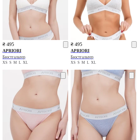
₴ 495
₴ 495
APRIORI
APRIORI
Бюстгальтер
Бюстгальтер
XS
S
M
L
XL
XS
S
M
L
XL