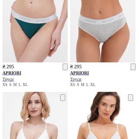
₴ 295
₴ 295
APRIORI
APRIORI
Труси
Труси
XS
S
M
L
XL
XS
S
M
L
XL