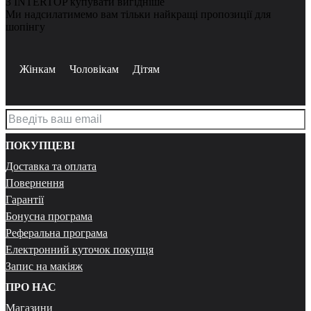
З INTERTOP купувати вигідніше
Ми надсилатимемо вам тільки найкращі пропозиції для
шопінгу
Жінкам
Чоловікам
Дітям
ПОКУПЦЕВІ
Доставка та оплата
Повернення
Гарантії
Бонусна програма
Реферальна програма
Електронний куточок покупця
Запис на макіяж
ПРО НАС
Магазини