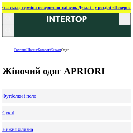
ку на склад терміни повернення змінено. Деталі - у розділі «Повернен
Головна
Шопінг
Каталог
Жінкам
Одяг
Жіночий одяг APRIORI
Футболки і поло
Сукні
Нижня білизна