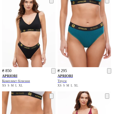
₴ 850
₴ 295
APRIORI
APRIORI
Комплект білизни
Труси
XS
S
M
L
XL
XS
S
M
L
XL