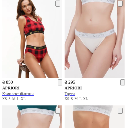
₴ 850
₴ 295
APRIORI
APRIORI
Комплект білизни
Труси
XS
S
M
L
XL
XS
S
M
L
XL