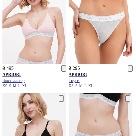
₴ 495
₴ 295
APRIORI
APRIORI
Бюстгальтер
Труси
XS
S
M
L
XL
XS
S
M
L
XL