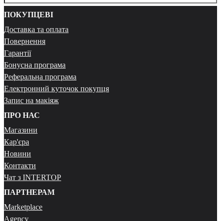
ПОКУПЦЕВІ
Доставка та оплата
Повернення
Гарантії
Бонусна програма
Реферальна програма
Електронний куточок покупця
Запис на макіяж
ПРО НАС
Магазини
Кар'єра
Новини
Контакти
Чат з INTERTOP
ПАРТНЕРАМ
Marketplace
Agency