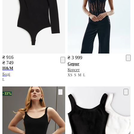
₴ 916
₴ 3 999
₴ 749
Gepur
H&M
Корсет
Боді
XS
S
M
L
L
−33%