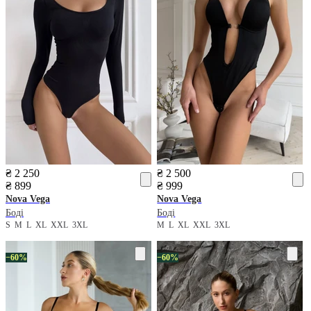
₴ 2 250
₴ 2 500
₴ 899
₴ 999
Nova Vega
Nova Vega
Боді
Боді
S
M
L
XL
XXL
3XL
M
L
XL
XXL
3XL
−60%
−60%