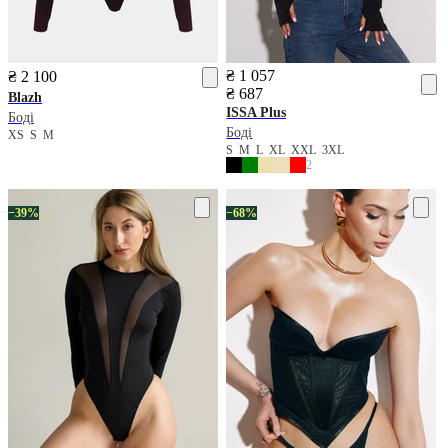
₴ 1 057
₴ 2 100
₴ 687
Blazh
ISSA Plus
Боді
Боді
XS
S
M
S
M
L
XL
XXL
3XL
2
−39%
−68%