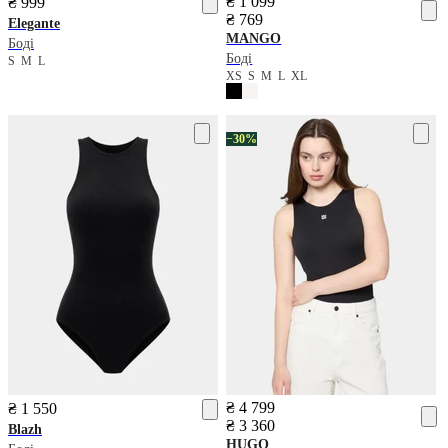
₴ 1 099
₴ 999
₴ 769
Elegante
MANGO
Боді
Боді
S
M
L
XS
S
M
L
XL
−30%
₴ 4 799
₴ 1 550
₴ 3 360
Blazh
HUGO