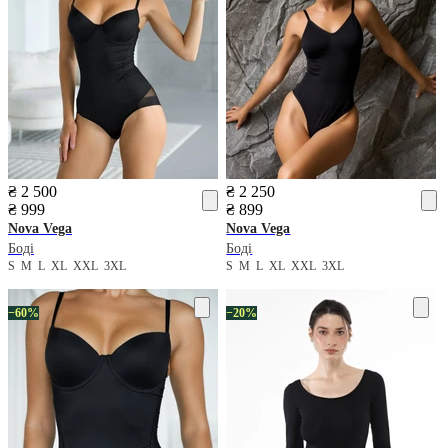
₴ 2 500
₴ 2 250
₴ 999
₴ 899
Nova Vega
Nova Vega
Боді
Боді
S
M
L
XL
XXL
3XL
S
M
L
XL
XXL
3XL
−60%
−20%