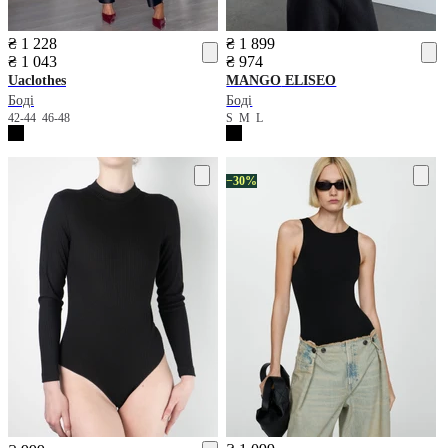
₴ 1 228
₴ 1 899
₴ 1 043
₴ 974
Uaclothes
MANGO
ELISEO
Боді
Боді
42-44
46-48
S
M
L
−30%