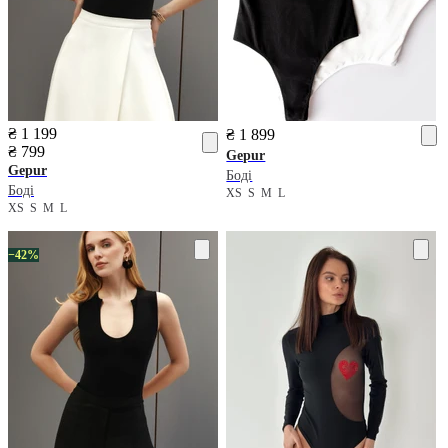
₴ 1 199
₴ 1 899
₴ 799
Gepur
Gepur
Боді
Боді
XS
S
M
L
XS
S
M
L
−42%