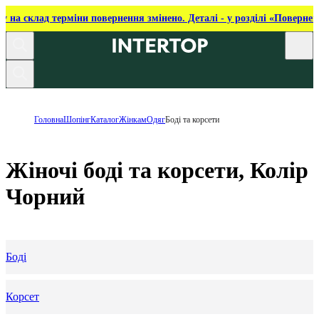
ку на склад терміни повернення змінено. Деталі - у розділі «Повернен
Головна
Шопінг
Каталог
Жінкам
Одяг
Боді та корсети
Жіночі боді та корсети, Колір
Чорний
Боді
Корсет