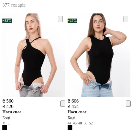
377 товарів
−25%
−25%
₴ 560
₴ 606
₴ 420
₴ 454
Носи своє
Носи своє
Боді
Боді
M
L
44
46
48
50
52