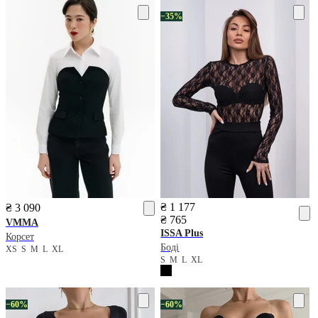
−35%
₴ 1 177
₴ 3 090
₴ 765
VMMA
ISSA Plus
Корсет
Боді
XS
S
M
L
XL
S
M
L
XL
−60%
−60%