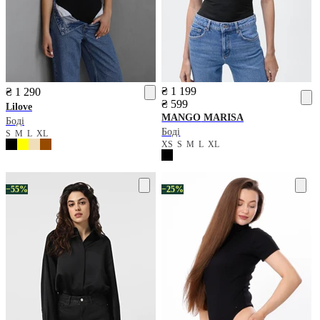
₴ 1 199
₴ 1 290
₴ 599
Lilove
MANGO
MARISA
Боді
Боді
S
M
L
XL
XS
S
M
L
XL
−55%
−25%