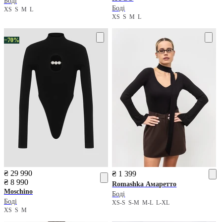
Боді
Боді
XS
S
M
L
XS
S
M
L
−70%
₴ 29 990
₴ 1 399
₴ 8 990
Romashka
Амаретто
Moschino
Боді
Боді
XS-S
S-M
M-L
L-XL
XS
S
M