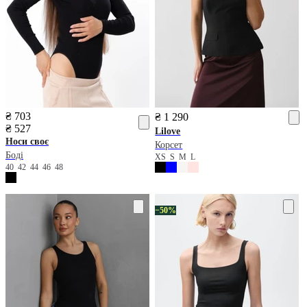
₴ 703
₴ 1 290
₴ 527
Lilove
Носи своє
Корсет
Боді
XS
S
M
L
40
42
44
46
48
−50%