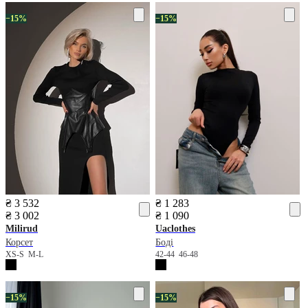
−15%
−15%
₴ 3 532
₴ 1 283
₴ 3 002
₴ 1 090
Milirud
Uaclothes
Корсет
Боді
XS-S
M-L
42-44
46-48
−15%
−15%