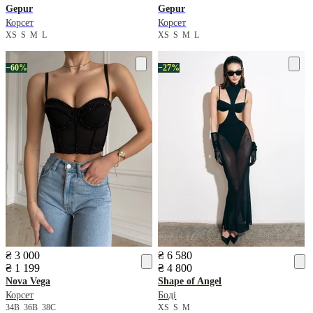
Gepur
Gepur
Корсет
Корсет
XS
S
M
L
XS
S
M
L
−60%
−27%
₴ 3 000
₴ 6 580
₴ 1 199
₴ 4 800
Nova Vega
Shape of Angel
Корсет
Боді
34B
36B
38C
XS
S
M