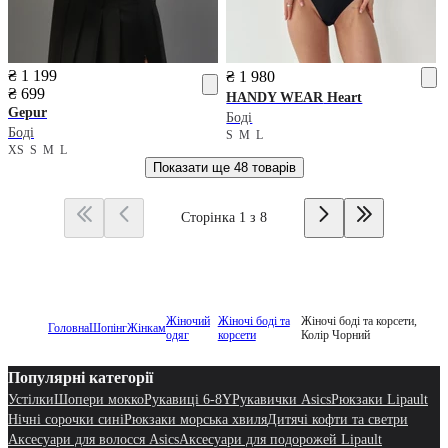
₴ 1 199
₴ 1 980
₴ 699
HANDY WEAR
Heart
Gepur
Боді
Боді
S
M
L
XS
S
M
L
Показати ще
48 товарів
Сторінка 1 з 8
Жіночий
Жіночі боді та
Жіночі боді та корсети,
Головна
Шопінг
Жінкам
одяг
корсети
Колір Чорний
Популярні категорії
Устілки
Шопери мокко
Рукавиці 6-8Y
Рукавички Asics
Рюкзаки Lipault
Нічні сорочки сині
Рюкзаки морська хвиля
Дитячі кофти та светри
Аксесуари для волосся Asics
Аксесуари для подорожей Lipault