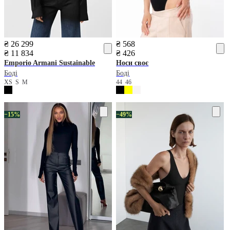
₴ 26 299
₴ 568
₴ 11 834
₴ 426
Emporio Armani
Sustainable
Носи своє
Боді
Боді
XS
S
M
44
46
−15%
−49%