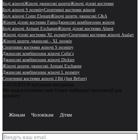
Боді жіночі
Жіночі джинсові шорти
Жіночі ділові костюми
Боді жіночі S розміру
Спортивні костюми жіночі
Боді жіночі Conte Elegant
Жіночі шорти джинсові C&A
Жіночі ділові костюми Famo
Джинсові комбінезони жіночі
Боді жіночі Armani Exchange
Жіночі ділові костюми Alnest
Жіночі ділові костюми XL розміру
Спортивні костюми жіночі Asalart
Жіночі шорти джинсові - XL розмір
Спортивні костюми жіночі S розміру
Джинсові комбінезони жіночі Colin’s
Джинсові комбінезони жіночі Dickies
Жіночі шорти джинсові Armani Exchange
Джинсові комбінезони жіночі L розміру
Спортивні костюми жіночі J.B4 (Just Before)
З INTERTOP купувати вигідніше
Ми надсилатимемо вам тільки найкращі пропозиції для
шопінгу
Жінкам
Чоловікам
Дітям