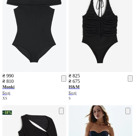
₴ 990
₴ 825
₴ 810
₴ 675
Monki
H&M
Боді
Боді
XS
S
−18%