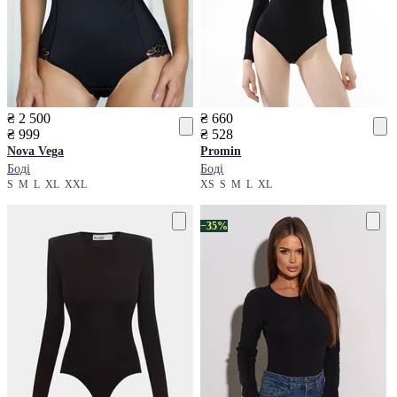
₴ 2 500
₴ 660
₴ 999
₴ 528
Nova Vega
Promin
Боді
Боді
S
M
L
XL
XXL
XS
S
M
L
XL
−35%