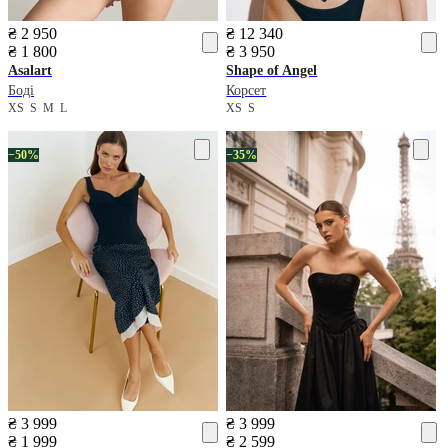
₴ 2 950
₴ 12 340
₴ 1 800
₴ 3 950
Asalart
Shape of Angel
Боді
Корсет
XS
S
M
L
XS
S
−50%
−35%
₴ 3 999
₴ 3 999
₴ 1 999
₴ 2 599