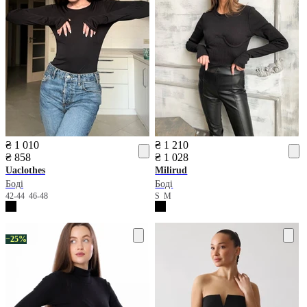
₴ 1 010
₴ 1 210
₴ 858
₴ 1 028
Uaclothes
Milirud
Боді
Боді
42-44
46-48
S
M
−25%