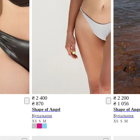
₴ 2 400
₴ 2 200
₴ 870
₴ 1 056
Shape of Angel
Shape of Ange
Купальник
Купальник
XS
S
M
XS
S
M