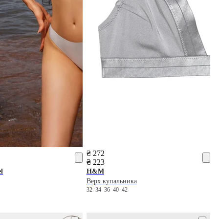
₴ 272
₴ 223
l
H&M
Верх купальника
32
34
36
40
42