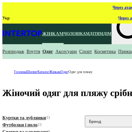
Через ата
Укр
Через а
ЖІНКАМ
ЧОЛОВІКАМ
ДІТЯМ
ДІМ
Розпродаж
Взуття
Одяг
Аксесуари
Спорт
Косметика
Прикр
Що ти ш
Головна
Шопінг
Каталог
Жінкам
Одяг
Одяг для пляжу
Жіночий одяг для пляжу сріб
Куртки та дублянки
33
Бренд
Футболки і поло
23
Светри та кардигани
9