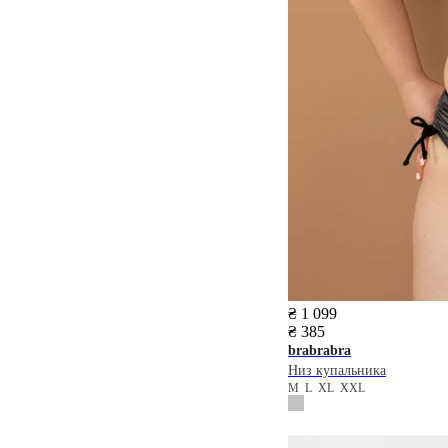
₴ 1 099
₴ 385
brabrabra
Низ купальника
M
L
XL
XXL