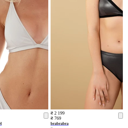
₴ 2 199
₴ 769
l
brabrabra