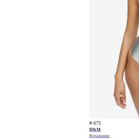
₴ 675
H&M
Купальник