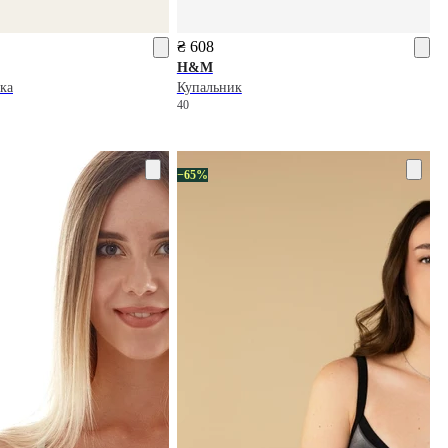
₴ 608
H&M
ка
Купальник
40
−65%