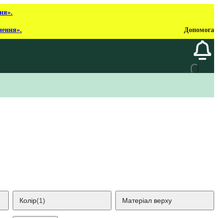
ня».
нення».
Допомога
Колір
(1)
Матеріал верху