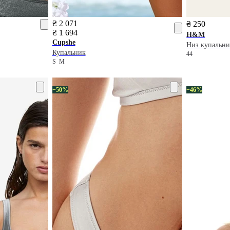
₴ 2 071
₴ 250
₴ 1 694
H&M
Cupshe
Низ купальни
Купальник
44
S
M
−50%
−46%