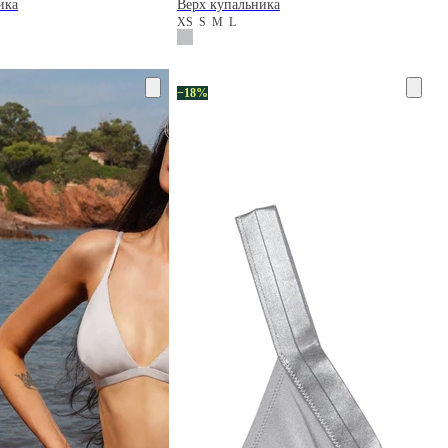
ика
Верх купальника
XS
S
M
L
−18%