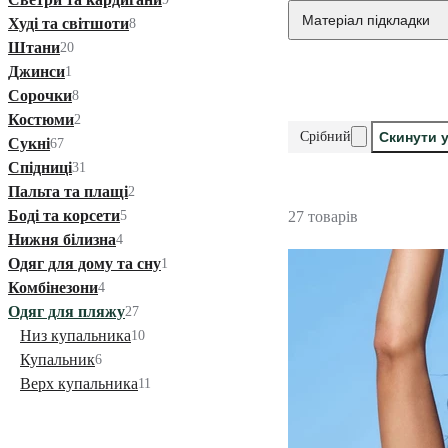
Матеріал підкладки
Худі та світшоти
8
Штани
20
Джинси
1
Сорочки
8
Костюми
2
Срібний
Скинути у
Сукні
67
Спідниці
31
Пальта та плащі
2
Боді та корсети
5
27 товарів
Нижня білизна
4
Одяг для дому та сну
1
Комбінезони
4
Одяг для пляжу
27
Низ купальника
10
Купальник
6
Верх купальника
11