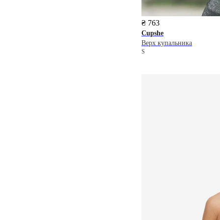
₴ 763
Cupshe
Верх купальника
S