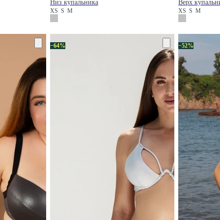
Низ купальника
Верх купальн
XS
S
M
XS
S
M
−64%
−52%