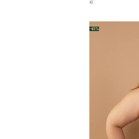
42
−65%