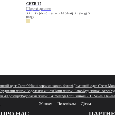
CHER’17
Широкі джинси
XXS
XS (short)
S (short)
M (short)
XS (long)
S
(long)
шній одяг Carter’s
Нічні сорочки чорно-бежеві
Домашній одяг Cheap Mon
Кардигани жіночі
Водолазки жіночі
Топи жіночі Famo
Худі жіночі Arber
Ху
чі 40 розміру
Водолазки жіночі Grimelange
Топи жіночі 7/11 Seven Eleven
Жінкам
Чоловікам
Дітям
у
ПРО НАС
ПАРТН