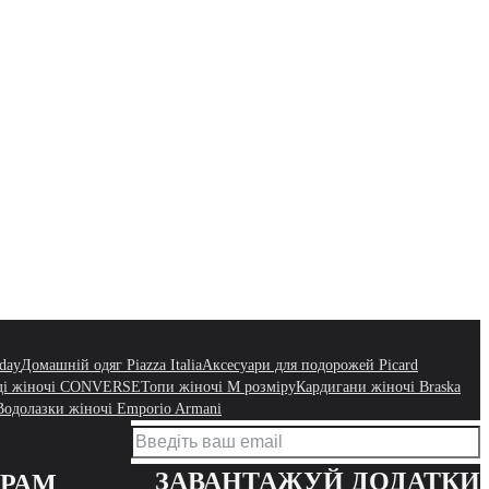
day
Домашній одяг Piazza Italia
Аксесуари для подорожей Picard
ді жіночі CONVERSE
Топи жіночі M розміру
Кардигани жіночі Braska
Водолазки жіночі Emporio Armani
ЗАВАНТАЖУЙ ДОДАТКИ
ЕРАМ