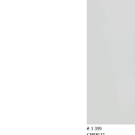
₴ 3 399
CHER’17