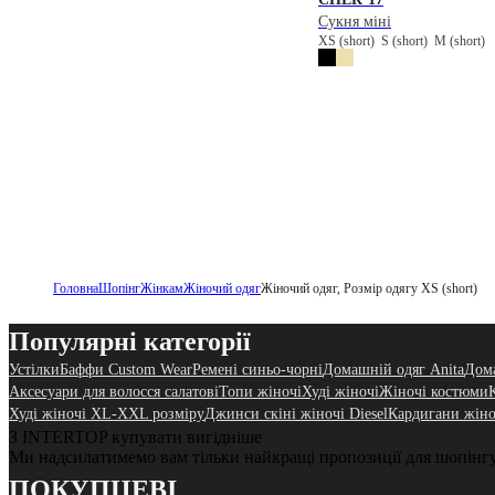
Сукня міні
XS (short)
S (short)
M (short)
Головна
Шопінг
Жінкам
Жіночий одяг
Жіночий одяг, Розмір одягу XS (short)
Популярні категорії
Устілки
Баффи Custom Wear
Ремені синьо-чорні
Домашній одяг Anita
Дома
Аксесуари для волосся салатові
Топи жіночі
Худі жіночі
Жіночі костюми
Худі жіночі XL-XXL розміру
Джинси скіні жіночі Diesel
Кардигани жіно
З INTERTOP купувати вигідніше
Ми надсилатимемо вам тільки найкращі пропозиції для шопінг
ПОКУПЦЕВІ