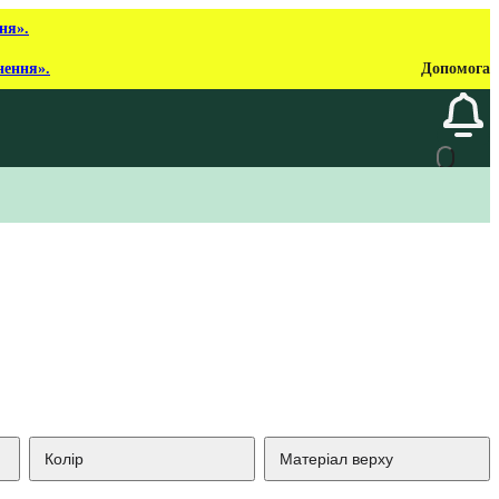
ня».
нення».
Допомога
Колір
Матеріал верху