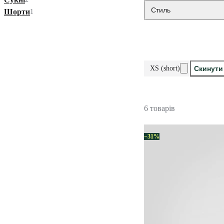
Стиль
Шорти
1
XS (short)
Скинути
6 товарів
−31%