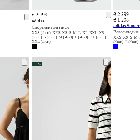
₴ 2 299
₴ 2 799
₴ 1 298
adidas
adidas
Super
Спортивні леггінси
Велосипедки
XXS (short)
XXS
XS
S
M
L
XL
XXL
XS
(short)
S (short)
M (short)
L (short)
XL (short)
XXS
XS
S
M
XXL (short)
(short)
L (short
−17%