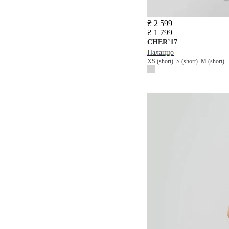
₴ 2 599
₴ 1 799
CHER’17
Палаццо
XS (short)
S (short)
M (short)