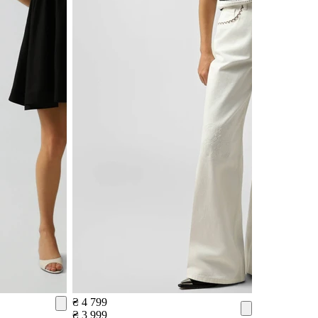
₴ 4 799
₴ 3 999