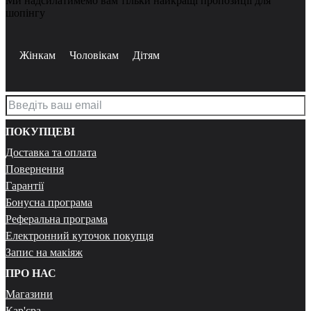
Ми надсилатимемо вам тільки найкращі пропозиції для
шопінгу
Жінкам
Чоловікам
Дітям
ПОКУПЦЕВІ
Доставка та оплата
Повернення
Гарантії
Бонусна програма
Реферальна програма
Електронний куточок покупця
Запис на макіяж
ПРО НАС
Магазини
Кар'єра