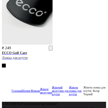
₴ 249
ECCO
Golf Care
Ложка для взуття
Жіночий
Жіноча
Жіноча ложка для
Жіночі
Головна
Шопінг
Жінкам
аксесуари для
ложка для
взуття, Колір
аксесуари
взуття
взуття
Чорний
З INTERTOP купувати вигідніше