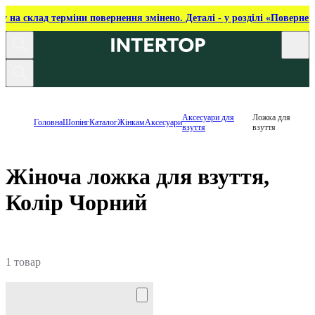
ку на склад терміни повернення змінено. Деталі - у розділі «Повернен
Аксесуари для
Ложка для
Головна
Шопінг
Каталог
Жінкам
Аксесуари
взуття
взуття
Жіноча ложка для взуття,
Колір Чорний
1 товар