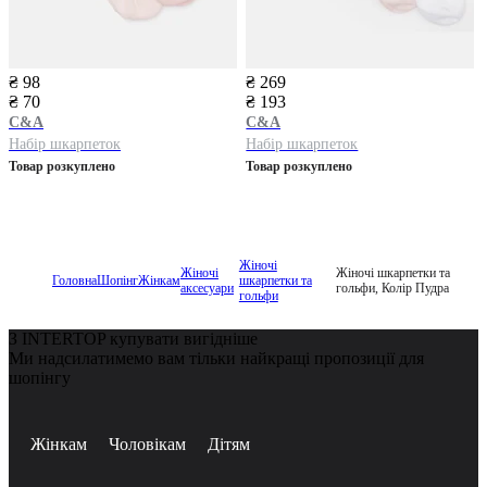
₴ 98
₴ 269
₴ 70
₴ 193
C&A
C&A
Набір шкарпеток
Набір шкарпеток
Товар розкуплено
Товар розкуплено
Жіночі
Жіночі
Жіночі шкарпетки та
Головна
Шопінг
Жінкам
шкарпетки та
аксесуари
гольфи, Колір Пудра
гольфи
З INTERTOP купувати вигідніше
Ми надсилатимемо вам тільки найкращі пропозиції для
шопінгу
Жінкам
Чоловікам
Дітям