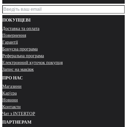
ПОКУПЦЕВІ
Доставка та оплата
Повернення
Гарантії
Бонусна програма
Реферальна програма
Електронний куточок покупця
Запис на макіяж
ПРО НАС
Магазини
Кар'єра
Новини
Контакти
Чат з INTERTOP
ПАРТНЕРАМ