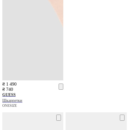
₴ 1 490
₴ 740
GUESS
Шкарпетки
ONESIZE