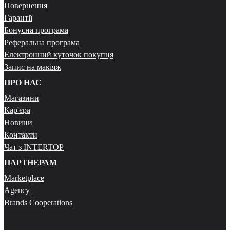
Повернення
Гарантії
Бонусна програма
Реферальна програма
Електронний куточок покупця
Запис на макіяж
ПРО НАС
Магазини
Кар'єра
Новини
Контакти
Чат з INTERTOP
ПАРТНЕРАМ
Marketplace
Agency
Brands Cooperations