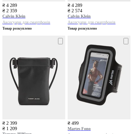
₴ 4 289
₴ 4 289
₴ 2 359
₴ 2 574
Calvin Klein
Calvin Klein
Аксесуари для смартфонів
Аксесуари для смартфонів
Товар розкуплено
Товар розкуплено
₴ 2 399
₴ 499
₴ 1 209
Martes
Fono