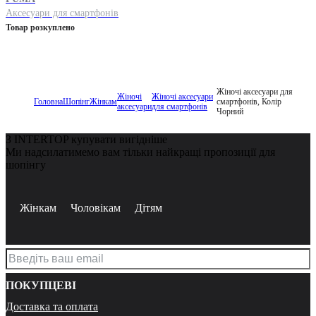
Аксесуари для смартфонів
Товар розкуплено
Жіночі аксесуари для
Жіночі
Жіночі аксесуари
Головна
Шопінг
Жінкам
смартфонів, Колір
аксесуари
для смартфонів
Чорний
З INTERTOP купувати вигідніше
Ми надсилатимемо вам тільки найкращі пропозиції для
шопінгу
Жінкам
Чоловікам
Дітям
ПОКУПЦЕВІ
Доставка та оплата