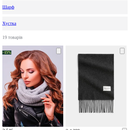
Шарф
Хустка
19 товарів
−15%