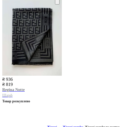
₴ 936
₴ 819
Regina Notte
Шарф
Товар розкуплено
Жіночі
Жіночі шарфи
Жіночі шарфи та хустки,