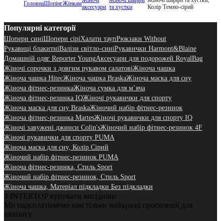
Головна
Шопінг
Жінкам
аксесуари
та хустки
Колір Темно-сірий
Популярні категорії
Шопери сині
Шопери сірі
Халати тауп
Рюкзаки Without
Рукавиці блакитні
Валізи світло-сині
Рукавички Harmont&Blaine
Домашній одяг Reporter Young
Аксесуари для подорожей RoyalBag
Жіночі сорочки з довгим рукавом салатові
Жіноча чашка
Жіноча чашка Hitec
Жіноча чашка Braska
Жіноча маска для сну
Жіноча фітнес-резинка
Жіноча сумка для мʼяча
Жіноча фітнес-резинка IQ
Жіночі рукавички для спорту
Жіноча маска для сну Braska
Жіночий набір фітнес-резинок
Жіноча фітнес-резинка Martes
Жіночі рукавички для спорту IQ
Жіночі завужені джинси Colin's
Жіночий набір фітнес-резинок 4F
Жіночі рукавички для спорту PUMA
Жіноча маска для сну, Колір Сірий
Жіночий набір фітнес-резинок PUMA
Жіноча фітнес-резинка, Стиль Sport
Жіночий набір фітнес-резинок, Стиль Sport
Жіноча чашка, Матеріал підкладки Без підкладки
З INTERTOP купувати вигідніше
Ми надсилатимемо вам тільки найкращі пропозиції для
шопінгу