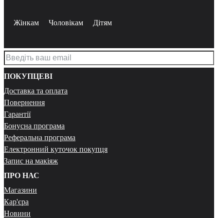
Жінкам
Чоловікам
Дітям
ПОКУПЦЕВІ
Доставка та оплата
Повернення
Гарантії
Бонусна програма
Реферальна програма
Електронний куточок покупця
Запис на макіяж
ПРО НАС
Магазини
Кар'єра
Новини