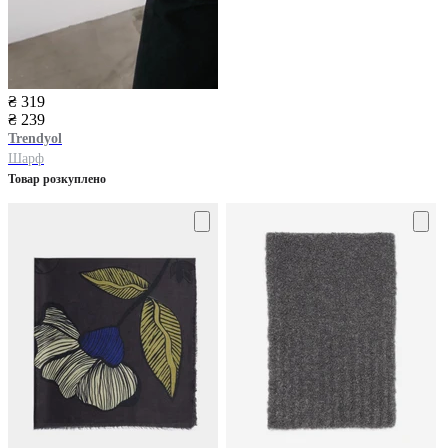
₴ 319
₴ 239
Trendyol
Шарф
Товар розкуплено