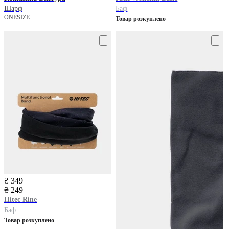
Шарф
Баф
ONESIZE
Товар розкуплено
₴ 349
₴ 249
Hitec
Rine
Баф
Товар розкуплено