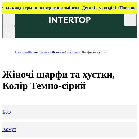
ку на склад терміни повернення змінено. Деталі - у розділі «Повернен
Головна
Шопінг
Каталог
Жінкам
Аксесуари
Шарфи та хустки
Жіночі шарфи та хустки,
Колір Темно-сірий
Баф
Хомут