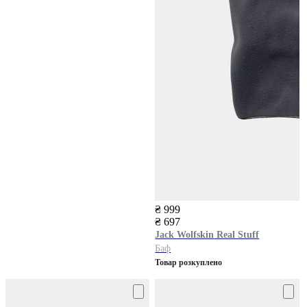
₴ 999
₴ 697
Jack Wolfskin
Real Stuff
Баф
Товар розкуплено