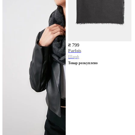
₴ 799
Parfois
Шарф
Товар розкуплено