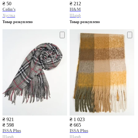
₴ 50
₴ 212
Colin’s
H&M
Хустка
Шарф
Товар розкуплено
Товар розкуплено
₴ 921
₴ 1 023
₴ 598
₴ 665
ISSA Plus
ISSA Plus
Шарф
Шарф