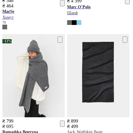
₴ 546
₴ 4 399
₴ 464
Marc O’Polo
MarSe
Шарф
Хомут
70
−13%
₴ 799
₴ 899
₴ 695
₴ 499
Romashka
Вентура
Jack Wolfskin
Basic