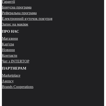
Гарантії
Бонусна програма
Реферальна програма
Електронний куточок покупця
Запис на макіяж
ПРО НАС
Магазини
Кар'єра
Новини
Контакти
Чат з INTERTOP
ПАРТНЕРАМ
Marketplace
Agency
Brands Cooperations