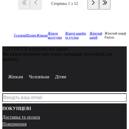
Сторінка 1 з 12
Жіночі
Жіночі шарфи
Жіночий
Жіночий шарф
Головна
Шопінг
Жінкам
аксесуари
та хустки
шарф
Parfois
З INTERTOP купувати вигідніше
Ми надсилатимемо вам тільки найкращі пропозиції для
шопінгу
Жінкам
Чоловікам
Дітям
ПОКУПЦЕВІ
Доставка та оплата
Повернення