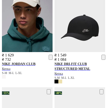
₴ 1 629
₴ 1 549
₴ 732
₴ 1 084
NIKE
JORDAN CLUB
NIKE
DRI-FIT CLUB
Кепка
STRUCTURED METAL
S-M
M-L
L-XL
Кепка
S-M
M-L
L-XL
−55%
−40%