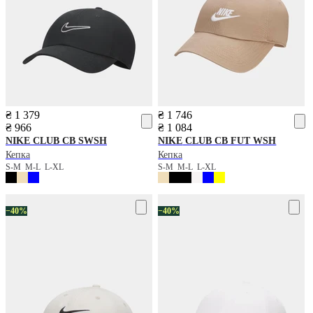
₴ 1 379
₴ 1 746
₴ 966
₴ 1 084
NIKE
CLUB CB SWSH
NIKE
CLUB CB FUT WSH
Кепка
Кепка
S-M
M-L
L-XL
S-M
M-L
L-XL
−40%
−40%