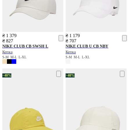
₴ 1 379
₴ 1 179
₴ 827
₴ 707
NIKE
CLUB CB SWSH L
NIKE
CLUB U CB NBY
Кепка
Кепка
S-M
M-L
L-XL
S-M
M-L
L-XL
−40%
−40%