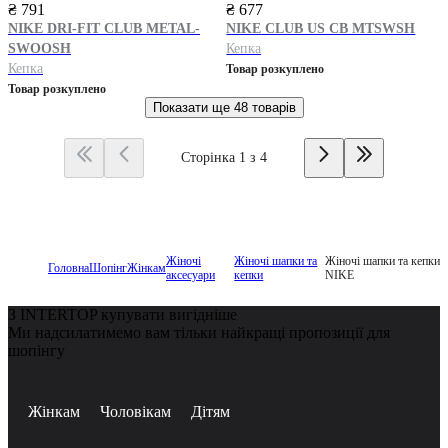
₴ 791
₴ 677
NIKE
DRI-FIT CLUB METAL-
NIKE
CLUB US CB MTSWSH
SWOOSH
Кепка
Кепка
Товар розкуплено
Товар розкуплено
Показати ще
48 товарів
Сторінка 1 з 4
Жіночі
Жіночі шапки та
Жіночі шапки та кепки
Головна
Шопінг
Жінкам
аксесуари
кепки
NIKE
З INTERTOP купувати вигідніше
Ми надсилатимемо вам тільки найкращі пропозиції для
шопінгу
Жінкам
Чоловікам
Дітям