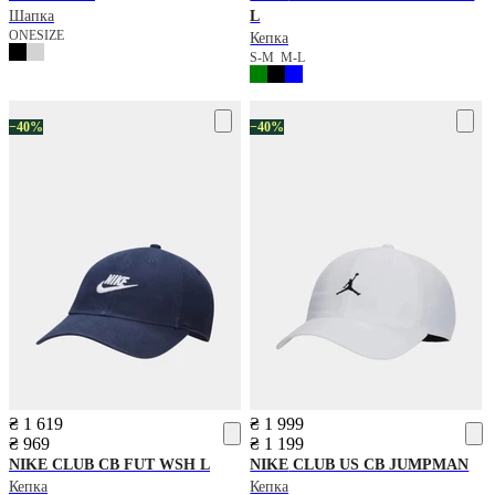
Шапка
L
ONESIZE
Кепка
S-M
M-L
−40%
−40%
₴ 1 619
₴ 1 999
₴ 969
₴ 1 199
NIKE
CLUB CB FUT WSH L
NIKE
CLUB US CB JUMPMAN
Кепка
Кепка