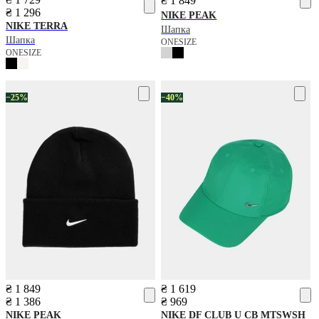
₴ 1 849
₴ 1 296
NIKE
PEAK
NIKE
TERRA
Шапка
Шапка
ONESIZE
ONESIZE
−25%
−40%
₴ 1 849
₴ 1 619
₴ 1 386
₴ 969
NIKE
PEAK
NIKE
DF CLUB U CB MTSWSH