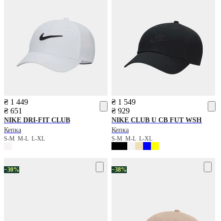
₴ 1 449
₴ 1 549
₴ 651
₴ 929
NIKE
DRI-FIT CLUB
NIKE
CLUB U CB FUT WSH
Кепка
Кепка
S-M
M-L
L-XL
S-M
M-L
L-XL
−30%
−38%