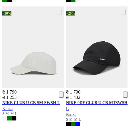
−30%
−20%
₴ 1 790
₴ 1 790
₴ 1 253
₴ 1 432
NIKE
CLUB U CB SM SWSH L
NIKE
0DF CLUB U CB MTSWSH
Кепка
L
S-M
M-L
Кепка
S-M
M-L