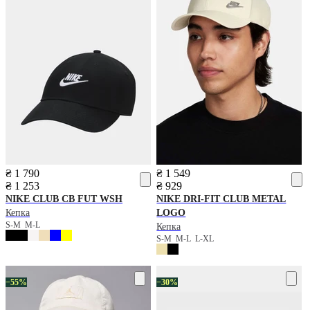
₴ 1 790
₴ 1 549
₴ 1 253
₴ 929
NIKE
CLUB CB FUT WSH
NIKE
DRI-FIT CLUB METAL
Кепка
LOGO
S-M
M-L
Кепка
S-M
M-L
L-XL
−55%
−30%