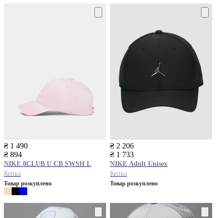
₴ 1 490
₴ 2 206
₴ 894
₴ 1 733
NIKE
0CLUB U CB SWSH L
NIKE
Adult Unisex
Кепка
Кепка
Товар розкуплено
Товар розкуплено