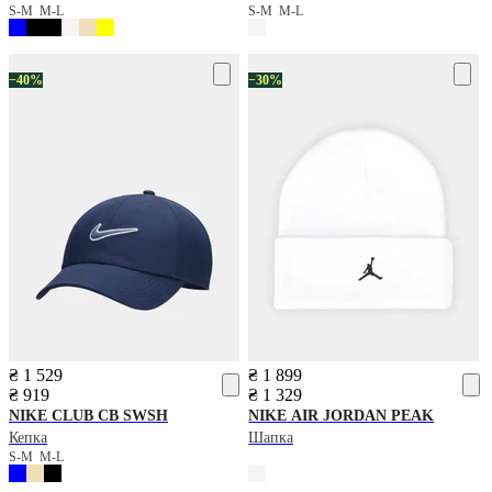
S-M
M-L
S-M
M-L
−40%
−30%
₴ 1 529
₴ 1 899
₴ 919
₴ 1 329
NIKE
CLUB CB SWSH
NIKE
AIR JORDAN PEAK
Кепка
Шапка
S-M
M-L