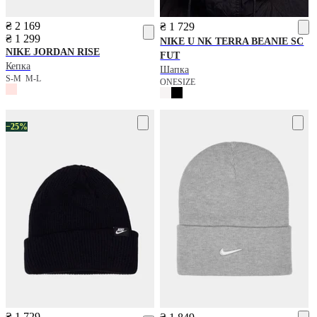
₴ 2 169
₴ 1 729
₴ 1 299
NIKE
U NK TERRA BEANIE SC
NIKE
JORDAN RISE
FUT
Кепка
Шапка
S-M
M-L
ONESIZE
−25%
₴ 1 729