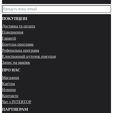
ПОКУПЦЕВІ
Доставка та оплата
Повернення
Гарантії
Бонусна програма
Реферальна програма
Електронний куточок покупця
Запис на макіяж
ПРО НАС
Магазини
Кар'єра
Новини
Контакти
Чат з INTERTOP
ПАРТНЕРАМ