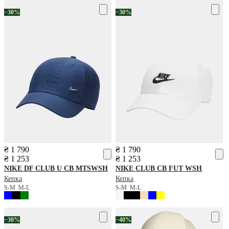
−30%
−30%
₴ 1 790
₴ 1 790
₴ 1 253
₴ 1 253
NIKE
DF CLUB U CB MTSWSH
NIKE
CLUB CB FUT WSH
Кепка
Кепка
S-M
M-L
S-M
M-L
−30%
−40%