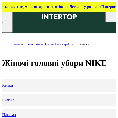
ку на склад терміни повернення змінено. Деталі - у розділі «Повернен
Головна
Шопінг
Каталог
Жінкам
Аксесуари
Шапки та кепки
Жіночі головні убори NIKE
Кепка
Шапка
Панама