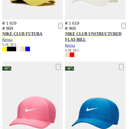
₴ 1 619
₴ 1 619
₴ 969
₴ 969
NIKE
CLUB FUTURA
NIKE
CLUB UNSTRUCTURED
Кепка
FLAT-BILL
S-M
M-L
Кепка
S-M
M-L
−40%
−40%