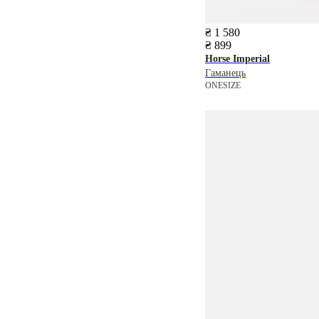
₴ 1 580
₴ 899
Horse Imperial
Гаманець
ONESIZE