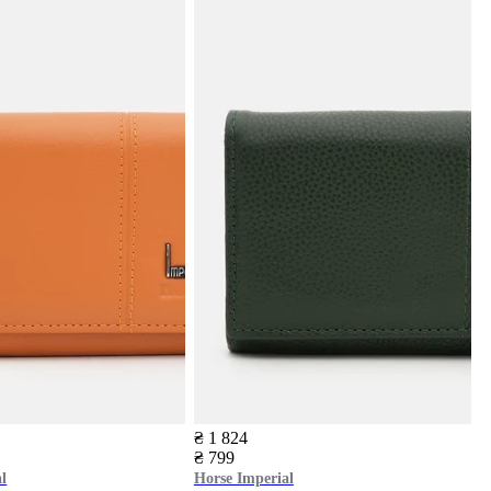
₴ 1 824
₴ 799
l
Horse Imperial