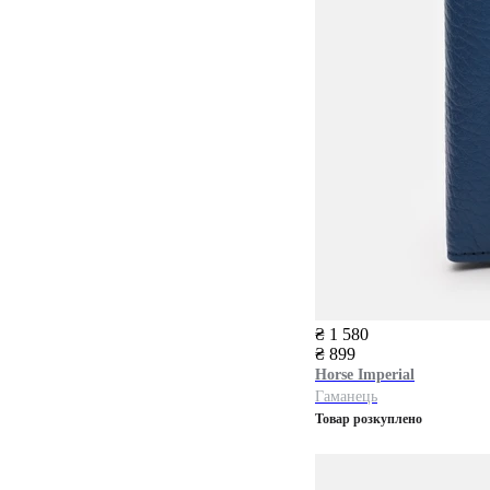
₴ 1 580
₴ 899
Horse Imperial
Гаманець
Товар розкуплено