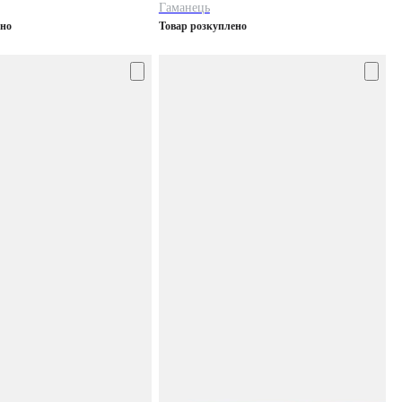
Гаманець
ено
Товар розкуплено