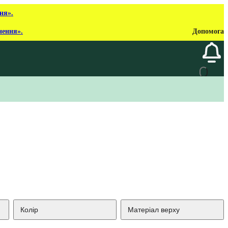
ня».
нення».
Допомога
Колір
Матеріал верху