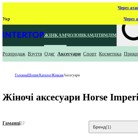
Через ата
Укр
Через а
ЖІНКАМ
ЧОЛОВІКАМ
ДІТЯМ
ДІМ
Розпродаж
Взуття
Одяг
Аксесуари
Спорт
Косметика
Прикр
Що ти ш
Головна
Шопінг
Каталог
Жінкам
Аксесуари
Жіночі аксесуари Horse Imperi
Гаманці
22
Бренд
(1)