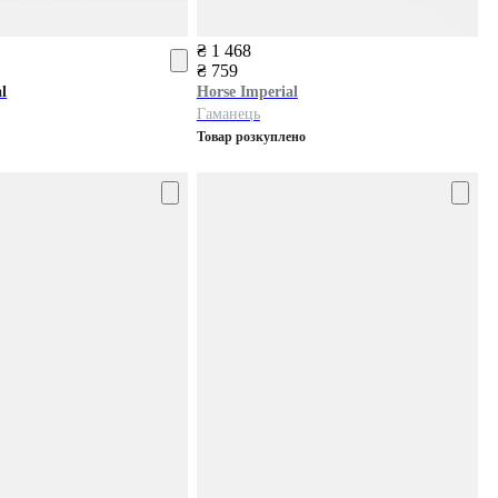
₴ 1 468
₴ 759
l
Horse Imperial
Гаманець
Товар розкуплено