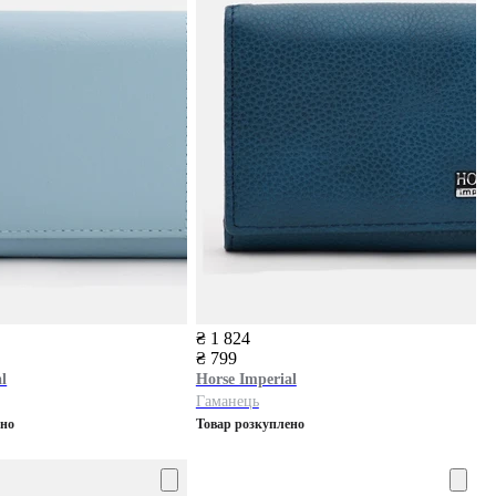
₴ 1 824
₴ 799
l
Horse Imperial
Гаманець
ено
Товар розкуплено