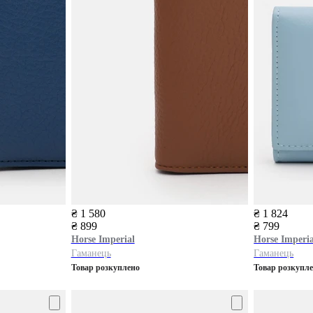
₴ 1 580
₴ 1 824
₴ 899
₴ 799
Horse Imperial
Horse Imperia
Гаманець
Гаманець
Товар розкуплено
Товар розкупл