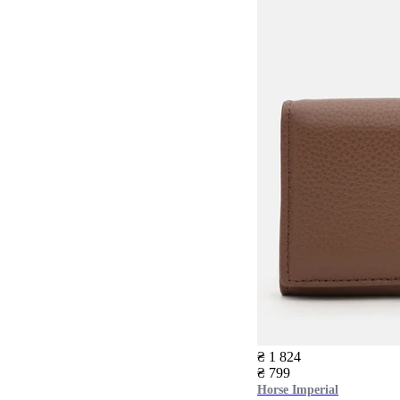
₴ 1 824
₴ 799
Horse Imperial