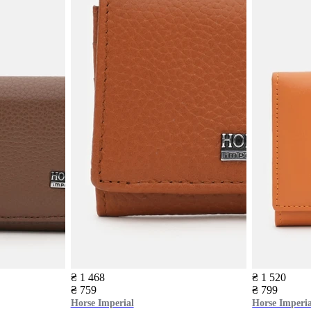
₴ 1 468
₴ 1 520
₴ 759
₴ 799
Horse Imperial
Horse Imperia