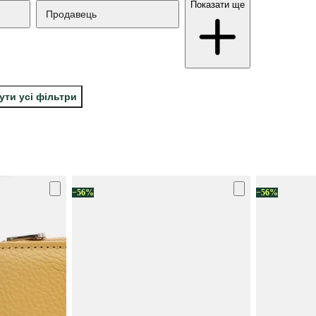
Показати ще
Продавець
ути усі фільтри
−56%
−56%