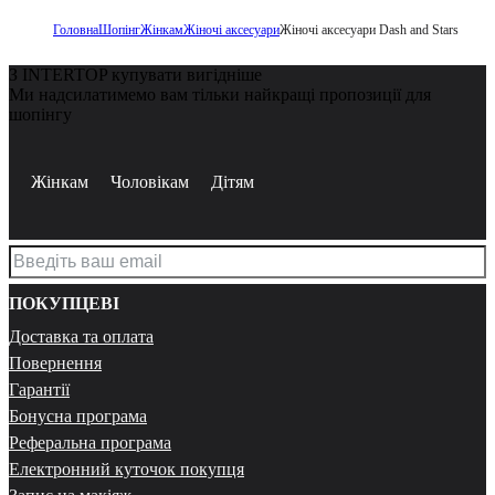
Головна
Шопінг
Жінкам
Жіночі аксесуари
Жіночі аксесуари Dash and Stars
З INTERTOP купувати вигідніше
Ми надсилатимемо вам тільки найкращі пропозиції для
шопінгу
Жінкам
Чоловікам
Дітям
ПОКУПЦЕВІ
Доставка та оплата
Повернення
Гарантії
Бонусна програма
Реферальна програма
Електронний куточок покупця