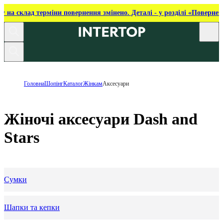
ку на склад терміни повернення змінено. Деталі - у розділі «Повернен
Головна
Шопінг
Каталог
Жінкам
Аксесуари
Жіночі аксесуари Dash and
Stars
Сумки
Шапки та кепки